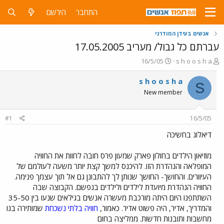
התחבר
הירשם
אנשים בעידן המודרני
עברתם כל גבול/ מעריב 17.05.2005
פ
פ
16/5/05
s h o o s h a
ו
ו
ת
ר
s h o o s h a
S
ח
ס
New member
ה
ם
נ
ב
ו
ת
#1
16/5/05
ש
א
א
ר
דיאלוג בחשיכה
י
ך
מוזיאון הילדים בחולון פארק שמעון פרס חובה לחוות את החוויה
המופלאה והנהדרת הזו. להיכנס למשך קצת יותר משעה לעולמם של
העיוורים. והחושך- החושך שנותן לך להתבונן גם אל תוך עצמך פנימה.
החוויה הנהדרת מיועדת לילדים ולילדים בנפשם. הקבוצה שבה
השתתפנו היום היתה מורכבת מעשרה אנשים בגילאים שנעו בין 35-50
והמדריך, אדיר, היה פשוט אדיר. כאמור,
חוויה בלתי נשכחת
שמותירה בנו
מחשבות ותובנות חדשות. ממליצה בחום