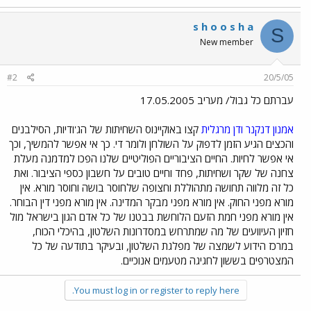
s h o o s h a
S
New member
#2
20/5/05
עברתם כל גבול/ מעריב 17.05.2005
אמנון דנקנר ודן מרגלית
קצו באוקיינוס השחיתות של הג'ודיות, הסילבנים
והכצים הגיע הזמן לדפוק על השולחן ולומר די. כך אי אפשר להמשיך, וכך
אי אפשר לחיות. החיים הציבוריים הפוליטיים שלנו הפכו למדמנה מעלת
צחנה של שקר ושחיתות, פחד וחיים טובים על חשבון כספי הציבור. ואת
כל זה מלווה תחושה מתהוללת וחצופה שלחוסר בושה וחוסר מורא. אין
מורא מפני החוק. אין מורא מפני מבקר המדינה. אין מורא מפני דין הבוחר.
אין מורא מפני חמת הזעם הלוחשת בבטנו של כל אדם הגון בישראל מול
חזיון העיוועים של מה שמתרחש במסדרונות השלטון, בהיכלי הכוח,
במרכז הידוע לשמצה של מפלגת השלטון, ובעיקר בתודעה של כל
המצטרפים בששון לחגיגה מטעמים אנוכיים.
You must log in or register to reply here.