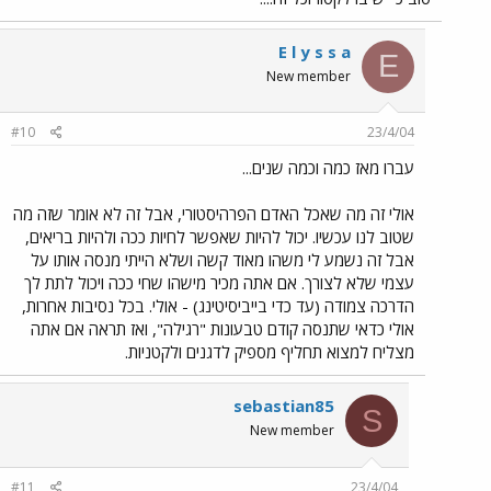
E l y s s a
E
New member
#10
23/4/04
עברו מאז כמה וכמה שנים...
אולי זה מה שאכל האדם הפרהיסטורי, אבל זה לא אומר שזה מה
שטוב לנו עכשיו. יכול להיות שאפשר לחיות ככה ולהיות בריאים,
אבל זה נשמע לי משהו מאוד קשה ושלא הייתי מנסה אותו על
עצמי שלא לצורך. אם אתה מכיר מישהו שחי ככה ויכול לתת לך
הדרכה צמודה (עד כדי בייביסיטינג) - אולי. בכל נסיבות אחרות,
אולי כדאי שתנסה קודם טבעונות "רגילה", ואז תראה אם אתה
מצליח למצוא תחליף מספיק לדגנים ולקטניות.
sebastian85
S
New member
#11
23/4/04