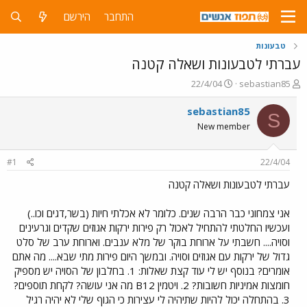
התחבר
הירשם
טבעונות
עברתי לטבעונות ושאלה קטנה
פ
פ
22/4/04
sebastian85
ו
ו
ת
ר
sebastian85
S
ח
ס
New member
ה
ם
נ
ב
ו
ת
#1
22/4/04
ש
א
א
ר
עברתי לטבעונות ושאלה קטנה
י
ך
אני צמחוני כבר הרבה שנים. כלומר לא אכלתי חיות (בשר,דגים וכו..)
ועכשיו החלטתי להתחיל לאכול רק פירות ירקות אגוזים שקדים וגרעינים
וסויה.... חשבתי על ארוחת בוקר של מלא ענבים. וארוחת ערב של סלט
גדול של ירקות עם אגוזים וסויה. ובמשך היום פירות מתי שבא.... מה אתם
אומרים? בנוסף יש לי עוד קצת שאלות: 1. בחלבון של הסויה יש מספיק
חומצות אמיניות חשובות? 2. ויטמין B12 מה אני עושה? לקחת תוספים?
3. בהתחלה יכול להיות שתיהיה לי עצירות כי הגוף שלי לא יהיה רגיל