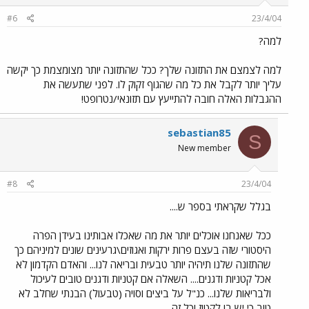
#6
23/4/04
למה?
למה לצמצם את התזונה שלך? ככל שהתזונה יותר מצומצמת כך יקשה
עליך יותר לקבל את כל מה שהגוף זקוק לו. לפני שתעשה את
ההגבלות האלה חובה להתייעץ עם תזונאי/נטרופט!
sebastian85
S
New member
#8
23/4/04
בגלל שקראתי בספר ש....
ככל שאנחנו אוכלים יותר את מה שאכלו אבותינו בעידן הפרה
היסטורי שזה בעצם פרות ירקות ואגוזים\גרעינים שונים למיניהם כך
שהתזונה שלנו תיהיה יותר טבעית ובריאה לנו... והאדם הקדמון לא
אכל קטניות ודגנים.... השאלה אם קטניות ודגנים טובים לעיכול
ולבריאות שלנו... כנ"ל על ביצים וסויה (טבעול) הבנתי שחלב לא
טוב כי יש בו לקטוז וכל זה....