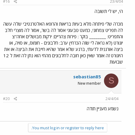
#16
23/4/04
הי, יש לי תשובה
מכרה שלי פיתחה מלא בעיות בריאות והרופא האלטרנטיבי שלה עשה
לה תפריט צמחוני, כמעט טבעוני אסור לה בשר, אסור לה מוצרי חלב
והתפריט: ________ בוקר : פירות צהריים: ירקות מבושלים אחה"צ
יוגורט (לא נראה לי שזה הכרחי) ערב: חלבונים - חומוס, או סויה, או
ביצה אורגנית לדעתי, ברגע שלא אמר שהיא חייבת את הביצה או את
היוגורט זה אומר שאין כאן חובה לחלבונים מהחי הוא נתן לה זאת ל 12
שבועות
sebastian85
S
New member
#20
24/4/04
נשמע מעניין תודה
You must log in or register to reply here.