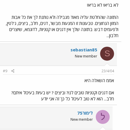
לא בריא! לא בריא!
התזונה שהחלטת עליה מאוד מגבילה ולא נותנת לך את כל אבות
המזון הנחוצים. טבעונות זו המנעות מבשר, דגים, חלב, ביצים, ג'לטין,
ולפעמים דבש. בתזונה שלך אין דגנים או קטניות, לדוגמא, שיוצרים
חלבון...
sebastian85
S
New member
#9
23/4/04
אממ השאלה היא
אם דגנים וקטניות טובים לנו? וביצים ? יש בעיות בעיכול איתם?
חלב... הוא לא טוב לעיכול כל כך זה אני יודע
לימור75
ל
New member