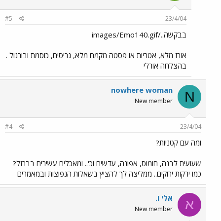
#5
23/4/04
בבקשה../images/Emo140.gif
אורז מלא, אטריות או פסטה מקמח מלא, גריסים, כוסמת ובורגול .
בהצלחה אורלי
nowhere woman
N
New member
#4
23/4/04
ומה עם קטניות?
שעועית לבנה, חומוס, אפונה, עדשים וכ'.. ומאכלים עשירים בברזל?
כמו ירקות ירוקים.. ממליצה לך להציץ בשאלות הנפוצות ובמאמרים
אלי ו.
א
New member