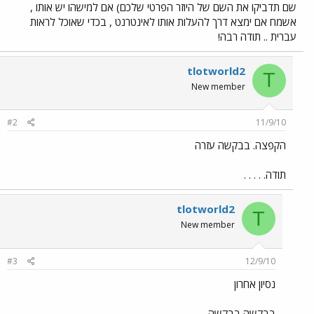
שם תדביקו את השם של היוזר הפרטי שלכם) אם למישהו יש אותו ,
אשמח אם ימצא דרך להעלות אותו לאינטרנט , בכדי שאוכל לראות
עברית .. תודה רבה!
tlotworld2
T
New member
#2
11/9/10
הקפצה. בבקשה עזרה
תודה. . . . .
tlotworld2
T
New member
#3
12/9/10
נסיון אחרון
בבקשה בבקשה