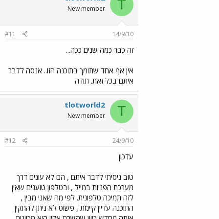
T
New member
#11
14/9/10
זה כבר כמה שנים ככה...
אין אף אחד שתומך בתוכנה הזו.. אנסה לדבר
איתם בכל זאת. תודה
tlotworld2
T
New member
#12
24/9/10
עדכון
טוב ניסיתי לדבר איתם , הם לא עונים דרך
מערכת הפניות במייל , ובטלפון טוענים שאין
לזה תמיכה טלפונית. לפי מה שאני מבין ,
התוכנה עדיין קיימת , פשוט לא ניתן להתקין
אותה מחדש כיוון שהשרת אליו היא מכוונות