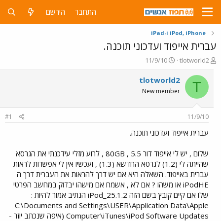
התחבר
הירשם
iPod, iPhone ו-iPad
עברית אייפוד ועדכוני תוכנה.
פ
פ
11/9/10
tlotworld2
ו
ו
ת
ר
tlotworld2
T
ח
ס
New member
ה
ם
נ
ב
ו
ת
#1
11/9/10
ש
א
א
ר
עברית אייפוד ועדכוני תוכנה.
י
ך
שלום , יש לי אייפוד דור 5.5 , 80GB , לרוע מזלי עידכנתי את הגרסא
שהייתה לי (1.2) לגרסא החדשא (1.3) , ועכשיו אין לי אפשרות לראות
עברית באייפוד. השאלה היא אם יש דרך להראות את העברית דרך ה
iPodHE או משהו ? אם לא , אשמח אם מישהו יבדוק במחשב הפרטי
שלו אם קיים קובץ בשם הזה iPod_25.1.2 הנתיב אמור להיות :
C:\Documents and Settings\USER\Application Data\Apple
Computer\iTunes\iPod Software Updates (איפה שנכתב יוזר -