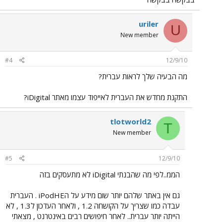
uriler
U
New member
#4
12/9/10
מה הבעיה שלך לראות עברית?
התקנת מחדש את העברית לאייפוד עצמו מאתר iDigital?
tlotworld2
T
New member
#5
12/9/10
הממ..לפי מה שהבנתי iDigital לא מתעסקים בזה
גם אין באתר שלהם יותר שום מידע על הiPodHE . העברית
עבדה כמו שצריך על הקושחה 1.2 , ולאחר העדכון ל1.3 , לא
הייתה יותר עברית.. לאחר חיפושים רבים באינטרנט , מצאתי