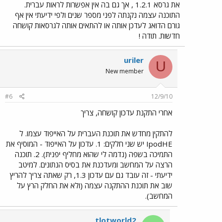
את גרסא 1.2.1 , אך גם בה אין אפשרות לראות עברית.
התוכנה עצמה נקנתה לפני מספר שנים ולפי ידיעתי אין אף
גורם הדואג לעדכן אותה או להתאים אותה לגרסאות קושחה
חדשות. תודה !
uriler
U
New member
#6
12/9/10
אחרי התקנת עדכון קושחה, צריך
להתקין מחדש את תוכנת העברית על האייפוד עצמו. ל
IpodHE יש שני חלקים: 1. עדכון על האייפוד - המוסיף את
התמיכה בשפה (נדמה לי שהוא מחליף יפנית). 2. תוכנה
הרצה על המחשב ומעדכנת את בסיס הנתונים. למיטב
ידיעתי - זה עובד גם עם עדכון 1.3, רק שאתה צריך להריץ
שוב את תוכנת ההתקנה עצמה (ולא את החלק הרץ על
המחשב).
tlotworld2