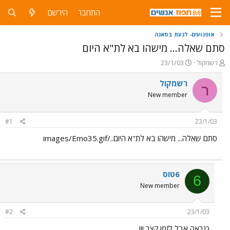
התחבר
הירשם
אופנועים- לגעת בסאגה
סתם שאלה... מישהו בא לת"א היום
פ
פ
רשמקול
23/1/03
ו
ו
ת
ר
רשמקול
ר
ח
ס
New member
ה
ם
נ
ב
ו
ת
#1
23/1/03
ש
א
א
ר
סתם שאלה... מישהו בא לת"א היום../images/Emo35.gif
י
ך
6טוס
6
New member
#2
23/1/03
כנראה אבל לזמן קצר !!!