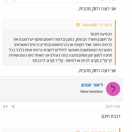
אני רוצה רחוק מהבית..
נכתב ע"י david80:
הנסיעה חינם!
על חשבון משרד הבטחון, כמובן (בדומה לאוטובוסים)! יש למגנט את
כרטיס החוגר אצל הקופה או בכרטיסומט (בחריץ כרטיס האשראי)!
המערכת הממוחשבת מאפשר לחיילים להוציא כרטיס אחת בלבד בכל
תחנה למשך זמן מסוים (הגנה בפני ניצול)! אני מאחל גיוס נעים ושיהיה
לך קל"ב (קרוב לבית) או לפחות - קל"ר (קרוב לרכבת)!
אני רוצה רחוק מהבית..
ליאור שמש
ל
New member
#4
25/11/03
רכבת חינם