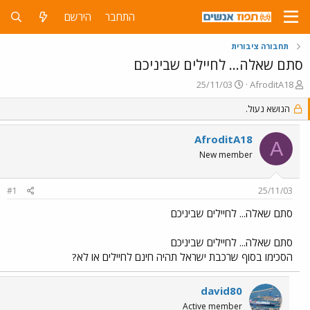
התחבר
הירשם
תחבורה ציבורית
סתם שאלה... לחיילים שביניכם
פ
פ
25/11/03
AfroditA18
ו
ו
ת
הנושא נעול.
ר
ח
ס
ה
ם
AfroditA18
A
נ
ב
New member
ו
ת
ש
א
א
ר
#1
25/11/03
י
ך
סתם שאלה... לחיילים שביניכם
סתם שאלה... לחיילים שביניכם
הסכימו בסוף שרכבת ישראל תהיה חינם לחיילים או לא?
david80
Active member