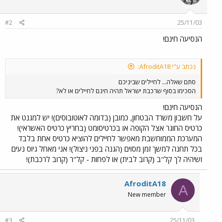
#2
25/11/03
הנסיעה חינם!
נכתב ע"י AfroditA18:
סתם שאלה... לחיילים שביניכם
הסכימו בסוף שרכבת ישראל תהיה חינם לחיילים או לא?
הנסיעה חינם!
על חשבון משרד הבטחון, כמובן (בדומה לאוטובוסים)! יש למגנט את
כרטיס החוגר אצל הקופה או בכרטיסומט (בחריץ כרטיס האשראי)!
המערכת הממוחשבת מאפשר לחיילים להוציא כרטיס אחת בלבד
בכל תחנה למשך זמן מסוים (הגנה בפני ניצול)! אני מאחל גיוס נעים
ושיהיה לך קל"ב (קרוב לבית) או לפחות - קל"ר (קרוב לרכבת)!
AfroditA18
A
New member
#3
25/11/03