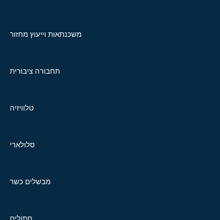
משכנתאות וייעוץ מחזור
תחבורה ציבורית
טלוויזיה
סלולארי
מבשלים כשר
חתולים