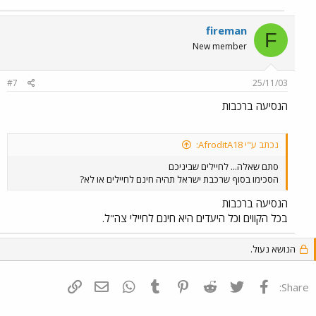
fireman
F
New member
#7
25/11/03
הנסיעה ברכבות
נכתב ע"י AfroditA18:
סתם שאלה... לחיילים שביניכם
הסכימו בסוף שרכבת ישראל תהיה חינם לחיילים או לא?
הנסיעה ברכבות
בכל הקווים וכל היעדים היא חינם לחיילי צה"ל.
הנושא נעול.
פייסבוק
Twitter
Reddit
Pinterest
Tumblr
WhatsApp
דואר אלקטרוני
הוסף קישור
Share: