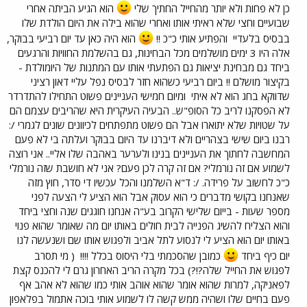
כן לא פחות ולא יותר מהחייל החתיך שלי
הוא הגיע הביתה אחרי
שבועיים וחצי שלא ראיתי אותו ואחרי שהוא בילה את היום הולדת שלו
בבסיס בלעדיי
והפתיע אותי כ"כ !!
הוא היה כאן עד יום רביעי בבוקר,
אלה היו 3 ימים מושלמים מכל הבחינות, גם בהשלמת החוויות והרגעים
ביחד גם מבחינת יציאות גם הפתעתי אותו עם המתנות של היומולדת -
בקיצור מושלם !! ביום רביעי כשהוא חזר לבסיס נפל עליי דאון רציני
שדווקא בחג הוא לא איתי
ומיום חמישי העניינים פשוט התחילו להתדרדר
לא הפסקנו לריב כל הסופ"ש.. הבעיה העיקרית היא שהריבים עצמם הם
על שטויות שלא יתוארו אבל הם פשוט מתפתחים לכיוונים שונים לגמרי /:
רבנו ביום שישי בצהריים ולא דיברנו עד היום בבוקר ועלתה בי לא פעם
המחשבה לחתוך את העניינים בנינו ולערער באהבה שלו אליי.. אני רוצה
לשמוע אם זה נורמלי? אם זה קרה לכן פעם? אני לא חושבת שזה נורמלי
כ"כ לחשוב על פרידה. /: ד"א השלמנו והכל עכשיו די סדר, חוץ מזה
שאנחנו בקושי מדברים כי הוא עסוק אבל הוא הציע לי הצעה לפני
מספר שעות - בייום שלישי הקרוב בע"ה אנחנו חוגגים שנה וחצי ביחד
והוא הצליח להשיג הפנייה לבית חולים באותו יום מה שאומר שהוא פנוי
באותו יום הוא הציע לי לנסוע לתל אביב ולפגוש אותו שם ושנעשה לנו
יום כיף ביחד
כמובן שהסכמתי בלי היסוס בכלל !!!!
( מי תסרב
לפגוש את החייל שלה?!?) בכל מקרה הריב האחרון גרם לי להכנס קצת
לפאניקה, למרות שהוא אומר שהוא אוהב אותי כמו שהוא לא אהב אף
פעם בחיים שלו ושהיה ממש קשה לו לשמוע אותי בוכה אתמול בפלאפון