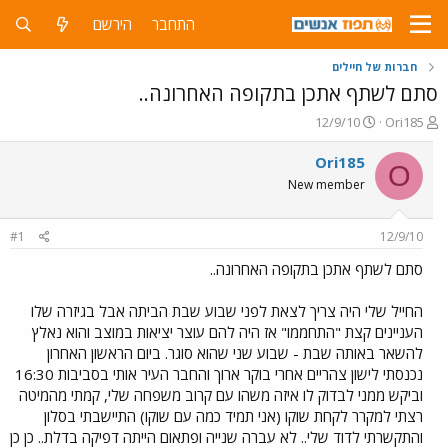
התחבר
הירשם
חברות של חיילים
סתם לשתף אתכן בתקופה האחרונה..
פ
פ
12/9/10
Ori185
ו
ו
ת
ר
Ori185
O
ח
ס
New member
ה
ם
נ
ב
ו
ת
#1
12/9/10
ש
א
א
ר
סתם לשתף אתכן בתקופה האחרונה..
י
ך
החייל שלי היה צריך לצאת לפני שבוע שבת הביתה אבל בגיזרה שלו
העניינים קצת "התחממו" אז היה להם עוצר יציאות במוצב והוא נאלץ
להשאר באותה שבת - שבוע שני שהוא סוגר. ביום הראשון האחרון
נכנסתי לישון צהריים אחרי בוקר ארוך והחבר העיר אותי בסביבות 16:30
וביקש ממני לבדוק לו איזה משהו עם קרוב משפחה שלי, קמתי מהמיטה
רצתי למקרר לקחת שוקו (אני תמיד כמה עם שוקו) התיישבתי בסלון
והתקשרתי לדוד שלי.. לא עברה שנייה ופתאום הייתה דפיקה בדלת.. כן כן