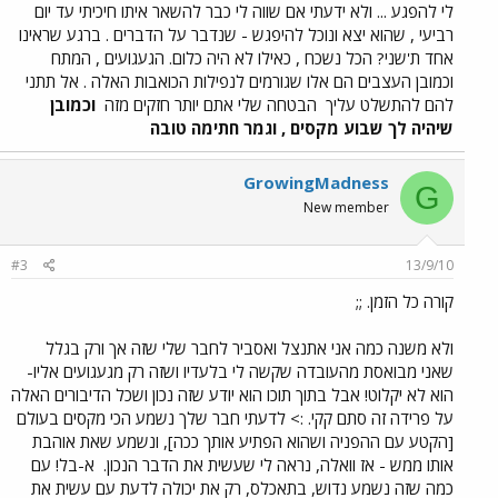
לי להפגע ... ולא ידעתי אם שווה לי כבר להשאר איתו חיכיתי עד יום
רביעי , שהוא יצא ונוכל להיפגש - שנדבר על הדברים . ברגע שראינו
אחד ת'שני? הכל נשכח , כאילו לא היה כלום. הגעגועים , המתח
וכמובן העצבים הם אלו שגורמים לנפילות הכואבות האלה . אל תתני
להם להתשלט עליך
הבטחה שלי אתם יותר חזקים מזה
וכמובן
שיהיה לך שבוע מקסים , וגמר חתימה טובה
GrowingMadness
G
New member
#3
13/9/10
קורה כל הזמן. ;;
ולא משנה כמה אני אתנצל ואסביר לחבר שלי שזה אך ורק בגלל
שאני מבואסת מהעובדה שקשה לי בלעדיו ושזה רק מגעגועים אליו-
הוא לא יקלוט! אבל בתוך תוכו הוא יודע שזה נכון ושכל הדיבורים האלה
על פרידה זה סתם קקי. :> לדעתי חבר שלך נשמע הכי מקסים בעולם
[הקטע עם ההפניה ושהוא הפתיע אותך ככה], ונשמע שאת אוהבת
אותו ממש - אז וואלה, נראה לי שעשית את הדבר הנכון.
א-בל! עם
כמה שזה נשמע נדוש, בתאכלס, רק את יכולה לדעת עם עשית את