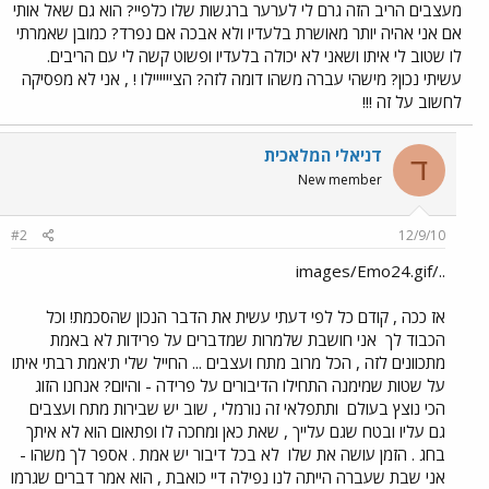
מעצבים הריב הזה גרם לי לערער ברגשות שלו כלפיי? הוא גם שאל אותי
אם אני אהיה יותר מאושרת בלעדיו ולא אבכה אם נפרד? כמובן שאמרתי
לו שטוב לי איתו ושאני לא יכולה בלעדיו ופשוט קשה לי עם הריבים.
עשיתי נכון? מישהי עברה משהו דומה לזה? הציייייילו ! , אני לא מפסיקה
לחשוב על זה !!!
דניאלי המלאכית
ד
New member
#2
12/9/10
../images/Emo24.gif
אז ככה , קודם כל לפי דעתי עשית את הדבר הנכון שהסכמת! וכל
הכבוד לך
אני חושבת שלמרות שמדברים על פרידות לא באמת
מתכוונים לזה , הכל מרוב מתח ועצבים ... החייל שלי ת'אמת רבתי איתו
על שטות שמימנה התחילו הדיבורים על פרידה - והיום? אנחנו הזוג
הכי נוצץ בעולם
ותתפלאי זה נורמלי , שוב יש שבירות מתח ועצבים
גם עליו ובטח שגם עלייך , שאת כאן ומחכה לו ופתאום הוא לא איתך
בחג . הזמן עושה את שלו
לא בכל דיבור יש אמת . אספר לך משהו -
אני שבת שעברה הייתה לנו נפילה דיי כואבת , הוא אמר דברים שגרמו