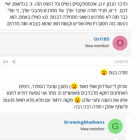
הדבר הנכון. יו נו, אינסטינקטיים נשיים וכל השיט הזה. 3: בכלאופנ יאיי
לכם.
ד"א, תגידי תודה שחבר שלך עוד מתרגש מהבכי שלך, כי שלי
כבר מזה לא מתרגש כשאני מתחילה לבכות. xD כאילו באמת, הוא
נעשה כזה חסום ריגשית ואדיש וקשוח מאז שהוא בצבא שזה מדהים.
Ori185
O
New member
#4
13/9/10
תודה בנות
עזרתן לי ועודדתן אותי מאוד
) כמובן שהכל הסתדר, הימים
האחרונים דווקא מלבלבים ומאושרים D: מחר אני נוסעת לת"א לחגוג
איתו את השנה וחצי שלנו
מקווה לחזור עם מלא מלא חוויות מהנות
ולשתף אתכן ! תודה רבה רבה
GrowingMadness
G
New member