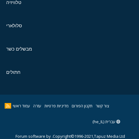
טלוויזיה
סלולארי
מבשלים כשר
חתולים
צור קשר
תקנון הפורום
מדיניות פרטיות
עזרה
עמוד ראשי
עברית (he_IL)
Forum software by
Copyright©1996-2021,Tapuz Media Ltd.