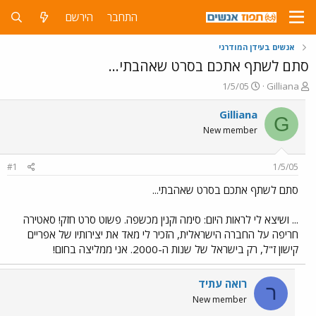
התחבר
הירשם
אנשים בעידן המודרני
סתם לשתף אתכם בסרט שאהבתי...
פ
פ
1/5/05
Gilliana
ו
ו
ת
ר
Gilliana
G
ח
ס
New member
ה
ם
נ
ב
ו
ת
#1
1/5/05
ש
א
א
ר
סתם לשתף אתכם בסרט שאהבתי...
י
ך
... ושיצא לי לראות היום: סימה וקנין מכשפה. פשוט סרט חזק! סאטירה
חריפה על החברה הישראלית, הזכיר לי מאד את יצירותיו של אפריים
קישון ז"ל, רק בישראל של שנות ה-2000. אני ממליצה בחום!
רואה עתיד
ר
New member