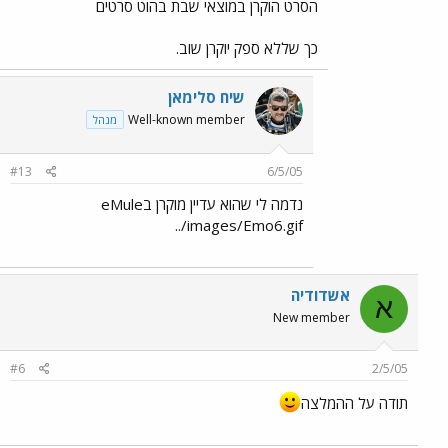
הסרט הוקרן במוצאי שבת בהוט סרטים
כך שללא ספק יוקרן שוב.
שיח סלימאן
Well-known member
מנהל
#13
6/5/05
נדמה לי שהוא עדיין מוקרן בeMule
../images/Emo6.gif
אשדודיה
א
New member
#6
2/5/05
תודה על ההמלצה