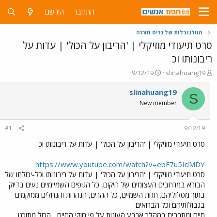
התחבר
הירשם
הטלנובלות של כריס מורנה
סרט תיעודי מוזיקלי | 'הריבון על הכול' | עדות על
ריבונותו וכ
פ
פ
9/12/19
slinahuang19
ו
ו
ת
ר
slinahuang19
S
ח
ס
New member
ה
ם
נ
ב
ו
ת
#1
9/12/19
ש
א
א
ר
סרט תיעודי מוזיקלי | 'הריבון על הכול' | עדות על ריבונותו וכ
י
ך
https://www.youtube.com/watch?v=ebF7u5IdMDY
סרט תיעודי מוזיקלי | 'הריבון על הכול' | עדות על ריבונותו וכל-יכולתו של
הבורא במרחבים העצומים של היקום, כל הגופים השמיימיים נעים בדיוק
בתוך מסלוליהם. תחת השמיים, כל ההרים, הנהרות והנחלים ממוקמים
בגבולותיהם וכל הברואים
חיים ומתרבים במהלך ארבע העונות על פי חוקי החיים... הכול מתוכנן