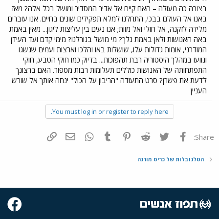
בצורה כה מעולה – האם קיים אל אדיר המסדיר ומושל בכל אלה? מאז
באנו אל העולם בבכי, התחלנו למלא תפקידים שונים בחיים. אנו עוברים
מלידה לזקנה, אל חולי ואל מוות; אנו נעים בין עליצות ליגון... מאין באמת
באה האנושות ולאן באמת נלך? מי מושל בגורלנו? מימי קדם ועד העידן
המודרני, אומות גדולות עלו, שושלות באו והלכו וארצות ועמים שגשגו
וגוועו במהלך היסטוריה רבת תהפוכות... בדיוק כמו חוקי הטבע, חוקי
התפתחותה של האנושות כוללים תעלומות רבות מספור. האם ברצונך
לדעת את פשרן? סרט התעודה "הריבון על הכול" ינחה אותך אל שורש
העניין
You must log in or register to reply here.
פייסבוק
Twitter
Reddit
Pinterest
Tumblr
WhatsApp
דואר אלקטרוני
הוסף קישור
Share:
הטלנובלות של כריס מורנה