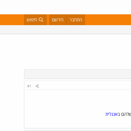
התחבר
הירשם
חיפוש
#1
שלהם ב
אנגלית