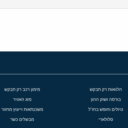
י
שור
הלוואות רק תבקש
מימון רכב רק תבקש
בורסה ושוק ההון
מזג האוויר
טיולים וחופש בחו"ל
משכנתאות וייעוץ מחזור
סלולארי
מבשלים כשר