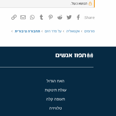
הנושא נעול.
פייסבוק
Twitter
Reddit
Pinterest
Tumblr
WhatsApp
דואר אלקטרונ
הוסף קי
Share:
פורומים
אקטואליה
על סדר היום
תחבורה ציבורית
האח הגדול
עגלת תינוקות
תעופה קלה
טלוויזיה