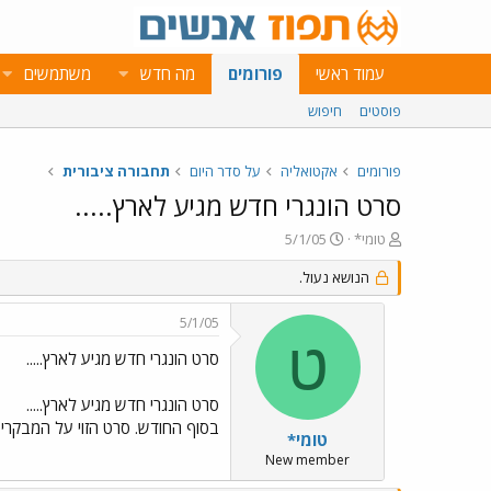
עמוד ראשי
פורומים
מה חדש
משתמשים
פוסטים
חיפוש
פורומים
אקטואליה
על סדר היום
תחבורה ציבורית
סרט הונגרי חדש מגיע לארץ.....
פ
פ
טומי*
5/1/05
ו
ו
ת
ר
הנושא נעול.
ח
ס
ה
ם
5/1/05
נ
ב
ט
ו
ת
סרט הונגרי חדש מגיע לארץ.....
ש
א
א
ר
סרט הונגרי חדש מגיע לארץ.....
י
בסוף החודש. סרט הזוי על המבקרי
ך
טומי*
New member