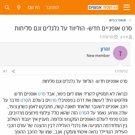
התחבר
הירשם
אופני כביש
סרט אופניים חדש- הוליווד על גלגלים וגם סליחות
פ
פ
זהרון
17/9/10
ו
ו
ת
ר
זהרון
ז
ח
ס
New member
ה
ם
נ
ב
ו
ת
#1
17/9/10
ש
א
א
ר
סרט אופניים חדש- הוליווד על גלגלים וגם סליחות
י
ך
כנראה לא תספיקו להוריד אותו ליום כיפור, אבל
סרט
אופניים חדש
ומלוטש החל לעשות את דרכו בפסטיבלי
סרט
ים בעולם. ה
סרט
מדבר על
רוכב אופניים לשעבר שלאחר תאונה קשה, מתבקש לאמן כשרון צעיר,
עולה ופרוע. נאמר על ה
סרט
הזה שהוא כולל צילומי מירוצים מרהיבים,
מבט פנימי לעולם האופניים המקצועי וכדומה. מעניין איך יעבוד השילוב
בין המלודרמה המניעה את גלגלי העלילה לבין ההצגה של עולם רוכבי
העילית. הטריילר נראה איכותי ומסקרן. אגב, שמו של הרוכב ההופך