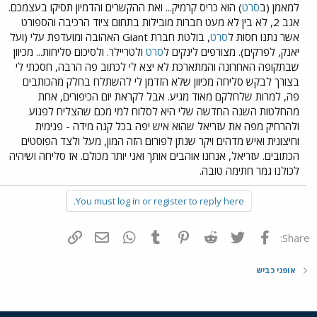
למאמן (ב
סרט
) הוא כריס קרמיק... ואת ההקשרים והדמיון תסיקו בעצמכם.
אגב 2, לא בין לא מעט חברות מובילות בתחום ציוד הרכיבה והספורט
אשר נתנו חסות ל
סרט
, בולטת חברת Giant האהובה ומועדפת עלי (ועל
יאנק, לפרקים). מצורפים לינקים ל
סרט
ולטריילר. ולסיכום סליחות... מכיוון
שבתקופה האחרונה והמתארכת לא יצא לי לכתוב פה הרבה, חסכתי לי
בצורך לבקש סליחה מכיוון שלא הזדמן לי להשתלח בחלק מהכותבים
פה, למרות שלחלקם מאוד מגיע. אבל לקראת יום הכיפורים, אחת
מהחלטות השנה החדשה שלי היא לסלוח למי מכם שהצליח לפגוע
ולהרחיק מפה את עזריאל שהוא איש יפה בכל קנה מידה - פנימית
וחיצונית ואיש מדהים ויקר שנתן לפורום הזה המון, מעל ולצד הפוסטים
הכתובים. עזריאל, אנחנו אוהבים אותך ואני יותר מכולם. אז סליחה ושיהיה
לכולנו גמר חתימה טובה.
You must log in or register to reply here.
פייסבוק
Twitter
Reddit
Pinterest
Tumblr
WhatsApp
דואר אלקטרוני
הוסף קישור
Share:
אופני כביש