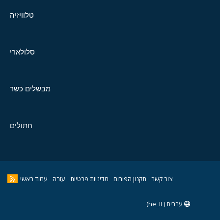
טלוויזיה
סלולארי
מבשלים כשר
חתולים
צור קשר
תקנון הפורום
מדיניות פרטיות
עזרה
עמוד ראשי
עברית (he_IL)