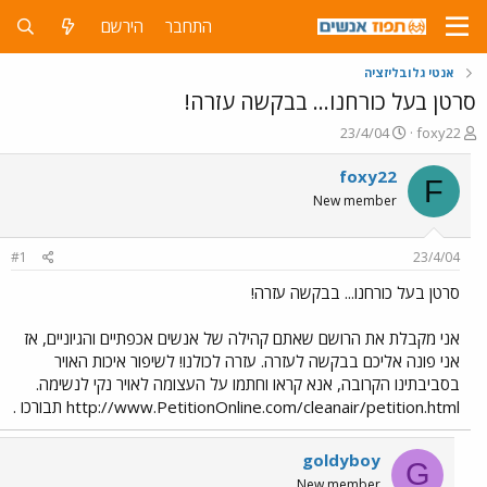
התחבר
הירשם
אנטי גלובליזציה
סרטן בעל כורחנו... בבקשה עזרה!
פ
פ
23/4/04
foxy22
ו
ו
ת
ר
foxy22
F
ח
ס
New member
ה
ם
נ
ב
ו
ת
#1
23/4/04
ש
א
א
ר
סרטן בעל כורחנו... בבקשה עזרה!
י
ך
אני מקבלת את הרושם שאתם קהילה של אנשים אכפתיים והגיוניים, אז
אני פונה אליכם בבקשה לעזרה. עזרה לכולנו! לשיפור איכות האויר
בסביבתינו הקרובה, אנא קראו וחתמו על העצומה לאויר נקי לנשימה.
http://www.PetitionOnline.com/cleanair/petition.html תבורכו .
goldyboy
G
New member