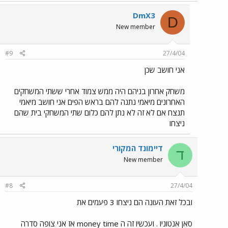
DmX3
D
New member
#9
27/4/04
אני חושב שכן
משחק אחרון בניהם היה ממש צמוד אחרי ששתי המשחקים
האחרונים מיאמי נתנה להם בראש הפים אני חושב מיאמי
תנצח אם לא זה לא נתן להם כלום שתי המשחקי בית שהם
ניצחו
דיימונד המקורי
ד
New member
#8
27/4/04
ובכל זאת העונה הם ניצחו 3 פעמים את
סאן אנטוניו . ועכשיו זה ה money time אז אני צופה סדרה