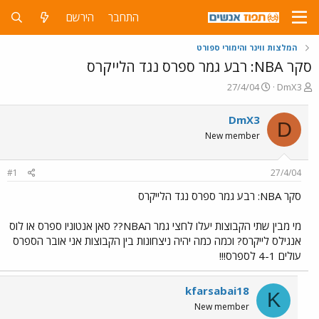
התחבר
הירשם
המלצות ווינר והימורי ספורט
סקר NBA: רבע גמר ספרס נגד הלייקרס
פ
פ
27/4/04
DmX3
ו
ו
ת
ר
DmX3
D
ח
ס
New member
ה
ם
נ
ב
ו
ת
#1
27/4/04
ש
א
א
ר
סקר NBA: רבע גמר ספרס נגד הלייקרס
י
ך
מי מבין שתי הקבוצות יעלו לחצי גמר הNBA?? סאן אנטוניו ספרס או לוס
אנגילס לייקרס? וכמה כמה יהיה ניצחונות בין הקבוצות אני אובר הספרס
עולים 4-1 לספרס!!!
kfarsabai18
K
New member