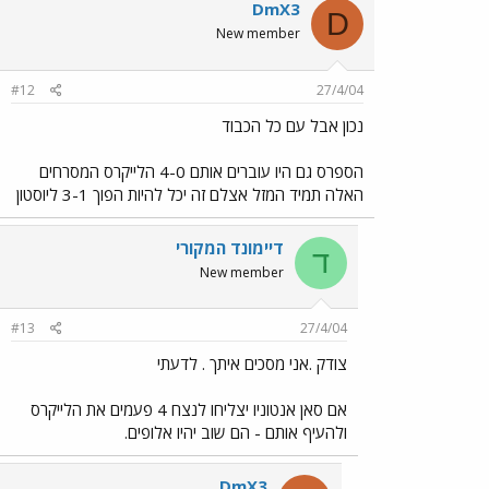
DmX3
D
New member
#12
27/4/04
נכון אבל עם כל הכבוד
הספרס גם היו עוברים אותם 4-0 הלייקרס המסרחים
האלה תמיד המזל אצלם זה יכל להיות הפוך 3-1 ליוסטון
דיימונד המקורי
ד
New member
#13
27/4/04
צודק .אני מסכים איתך . לדעתי
אם סאן אנטוניו יצליחו לנצח 4 פעמים את הלייקרס
ולהעיף אותם - הם שוב יהיו אלופים.
DmX3