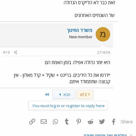
זאת כבר לא הלייקרס הגדולה
של השנתיים האחרונים
משרד החינוך
מ
New member
#19
27/4/04
היא יותר גדולה אפילו. בזמן האמת הם
יידרסו את כל היריבים. בריינט + שקיל + קרל מאלון - אין
קבוצה שתתמודד איתם.
Last
1 of 2
הבא
You must log in or register to reply here.
פייסבוק
Twitter
Reddit
Pinterest
Tumblr
WhatsApp
דואר אלקטרוני
הוסף קישור
Share:
המלצות ווינר והימורי ספורט