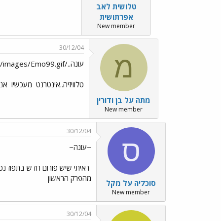
טלושית לאב
אפרתושית
New member
30/12/04
מ
עונה../images/Emo26.gif../images/Emo99.gif
טלוויזיה..אינטרנט
מעכשיו
אני
מתה על בן ודורין
New member
30/12/04
ס
~עונה~
ראיתי שיש פורום חדש בתפוז נ
מהפרק הראשון
סוכ7יה על מקל
New member
30/12/04