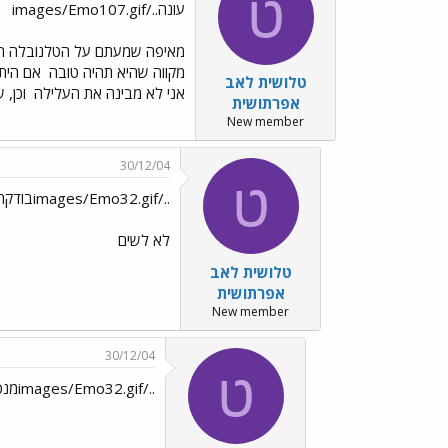
ט
עונה../images/Emo107.gif
מאיפה שמעתם על הטלנובלה 
מקווה שהיא תהיה טובה
אם היתה
טלושית לאב
אני לא מבינה את העלילה
וכן, 
אפרתושית
New member
30/12/04
ט
../images/Emo32.gifבודקת משו
לא לשים
טלושית לאב
אפרתושית
New member
30/12/04
ט
../images/Emo32.gifמנסה שוב../images/Emo3.gif