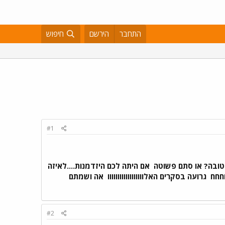
התחבר
הירשם
חיפוש
#1
טובה? או סתם פשוטה
אם היתה לכם היזדמנות....לאיזה
חחח
גרועה בסקרים האלוווווווווווווווווו
אה ושמתם
#2