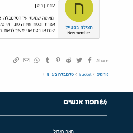
ח
עונה |ביט|
מאיפה שמעתי על הטלנובלה
אמ
אפרת
ובטוח שיהיה טוב
איי טל
חצילה בסטייל
שגם אז בטח אני ימשיך לראות..מ
New member
פייסבוק
Twitter
Reddit
Pinterest
Tumblr
WhatsApp
דואר אלקטרונ
הוסף קי
Share:
פורומים
Bucket
טלנובלה בע``מ
האח הגדול