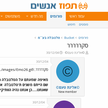
עמוד ראשי
פורומים
מה חדש
משתמשים
פוסטים
חיפוש
פורומים
Bucket
טלנובלה בע``מ
סקררררר
פ
פ
©אלינת טעם©
30/12/04
ו
ו
ת
ר
30/12/04
ח
ס
©
סקררררר../images/Emo182.gif../images/Emo26.gif
ה
ם
נ
ב
ו
ת
מאיפה שמעתם על הטלנובלה 
ש
א
שם הייתם משנים ת'טלנובלה
את
©אלינת טעם©
א
ר
שאנחנו.....כן אנחנו נהיה הוותיק
י
New member
ך
30/12/04