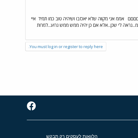
םםםם
אממ אני מקווה שלא יאכזבו ושיהיה טוב כמו תמיד
איי
..נראה לי שכן...אלא אם כן יהיה ממש ממש גרוע...למרות
You must log in or register to reply here.
הלוואות לעסקים רק תבקש