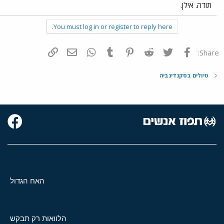
תודה. אילן.
You must log in or register to reply here.
פייסבוק
Twitter
Reddit
Pinterest
Tumblr
WhatsApp
דואר אלקטרוני
הוסף קישור
Share:
טיולים בסקנדינביה
האח הגדול
הלוואות רק תבקש