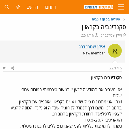
התחבר
הירשם
טיולים בסקנדינביה
סקנדינביה בקראוון
פ
פ
אילן שטרנברג
22/1/16
ו
ו
ת
ר
אילן שטרנברג
א
ח
ס
New member
ה
ם
נ
ב
ו
ת
#1
22/1/16
ש
א
א
ר
סקנדינביה בקראוון
י
ך
אני מעביר את ההודעיה לכאן שבטעות פירסמתי בפורום אחר:
שלום.
זוגתי ואני מתכננים טיול של 41 יום בקראוון. אוספים את הקראוון
בהמבורג, ומשם דרך דנמרק לנורווגיה שבדיה ופינלנד. הכוונה להגיע
לצפון ללפלאנד. החזרת הקראוון בהמבורג.
התאריכים: 10.6-20.7.
נשמח להמלצות כלליות לפני שאנחנו צוללים להכנת המסלול.