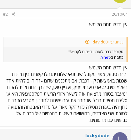
#2
20/10/04
אין חדש תחת השמש
נכתב ע"י david80:
סקופ! רכבת לעזה - חייבים לקרוא!!!
כתבה ב-
Ynet
.
אין חדש תחת השמש
1. זה טבעי, צפוי ומקובל שבתנאי שלום יתנהלו קשרים בין מדינות
שכנות באמצעות קווי רכבת. אם מתכננים שלום - זה חייב להיות אחד
האלמנטים. 2. אני טענתי מזמן, ועדיין טוען, שהדרך הנורמלית להקים
"מעבר בטוח" מרצועת עזה לשאר אזורי הרשות הפלסטינאית היא ע"י
סלילת מסילת ברזל שתחבר את עזה ישירות לחברון. מטבע הדברים
ניתן יהיה בעזרת מסילה כזו להקל מאוד על סדרי האבטחה והתנועה
לטובת שני הצדדים, בהשוואה לשיטות הנוכחיות של רכבים על
כבישים עם מחסומים.
luckydude
L