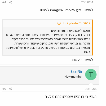
#4
20/10/04
לאשות ../images/Emo26.gif לעשות
נכתב ע"י luckydude:
אפשר לעשות את זה תוך חודשים
כדי לבנות קו לעזה כל מה שצריך לאשות זה לשקם מסילה באורך של 6-
7 קילומטר מזיקים לארז. האמת היא שכבר מדברים על רכבת לעזה
הרבה שנים. לפי דעתי זה רעיון טוב. במקום שיעמדו ויחכו עשרות
משאיות במחסום עם סחורה, פשוט מרכיבים רכבת אחת ושולחים אותה
לשם.
לאשות
לעשות
traiNir
T
New member
#5
20/10/04
מעניין מי הנהגים שיסכימו להכנס לשם