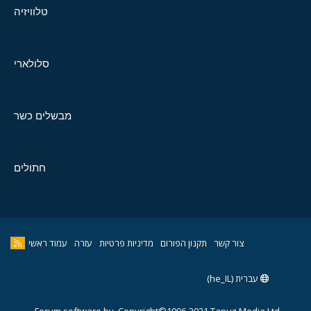
טלוויזיה
סלולארי
מבשלים כשר
חתולים
צור קשר
תקנון הפורום
מדיניות פרטיות
עזרה
עמוד ראשי
עברית (he_IL)