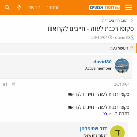
התחבר
הירשם
תחבורה ציבורית
סקופ! רכבת לעזה - חייבים לקרוא!!!
פ
פ
20/10/04
david80
ו
ו
ת
הנושא נעול.
ר
ח
ס
ה
ם
david80
נ
ב
Active member
ו
ת
ש
א
א
ר
#1
20/10/04
י
ך
סקופ! רכבת לעזה - חייבים לקרוא!!!
סקופ! רכבת לעזה - חייבים לקרוא!!!
כתבה ב-
Ynet
.
דוד שטיפלמן
ד
New member