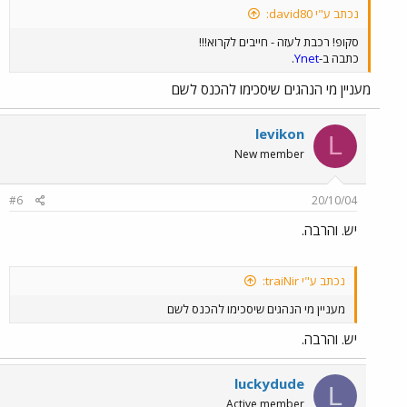
נכתב ע"י david80:
סקופ! רכבת לעזה - חייבים לקרוא!!!
כתבה ב-
Ynet
.
מעניין מי הנהגים שיסכימו להכנס לשם
levikon
L
New member
#6
20/10/04
יש. והרבה.
נכתב ע"י traiNir:
מעניין מי הנהגים שיסכימו להכנס לשם
יש. והרבה.
luckydude
L
Active member