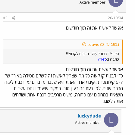
Active member
#3
20/10/04
אפשר לעשות את זה תוך חודשים
נכתב ע"י david80:
סקופ! רכבת לעזה - חייבים לקרוא!!!
כתבה ב-
Ynet
.
אפשר לעשות את זה תוך חודשים
כדי לבנות קו לעזה כל מה שצריך לאשות זה לשקם מסילה באורך של
6-7 קילומטר מזיקים לארז. האמת היא שכבר מדברים על רכבת לעזה
הרבה שנים. לפי דעתי זה רעיון טוב. במקום שיעמדו ויחכו עשרות
משאיות במחסום עם סחורה, פשוט מרכיבים רכבת אחת ושולחים
אותה לשם.
luckydude
L
Active member