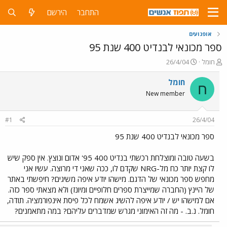
התחבר
הירשם
אופנועים
ספר מכונאי לבנדיט 400 שנת 95
פ
פ
חומל
26/4/04
ו
ו
ת
ר
חומל
ח
ח
ס
New member
ה
ם
נ
ב
ו
ת
#1
26/4/04
ש
א
א
ר
ספר מכונאי לבנדיט 400 שנת 95
י
ך
בשעה טובה ומוצלחת רכשתי בנדיט 400 95' אדום ונוצץ. אין ספק שיש
לו קצת יותר כח מל-NRG שקדם לו, ככה שאני די מרוצה. עשיו אני
מחפש ספר מכונאי של הדגם. מישהו יודע איפה משיגים? חיפשתי באתר
של היינץ (החברה שמייצרת ספרים חלופיים ומיונז) ולא מצאתי ספר כזה.
אם למישהו יש / יודע איפה להשיג אשמח לכל פיסת אינפורמציה. תודה,
חומל. נ.ב. - מה זה האימוני מגרש שמדברים עליהם? במה מתאמנים?