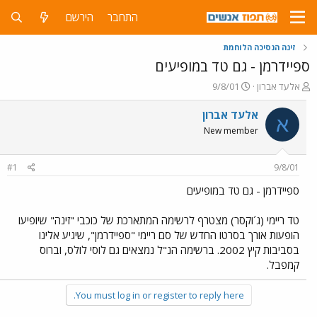
התחבר
הירשם
זינה הנסיכה הלוחמת
ספיידרמן - גם טד במופיעים
פ
פ
אלעד אברון
9/8/01
ו
ו
ת
ר
אלעד אברון
א
ח
ס
New member
ה
ם
נ
ב
ו
ת
#1
9/8/01
ש
א
א
ר
ספיידרמן - גם טד במופיעים
י
ך
טד ריימי (ג´וקסר) מצטרף לרשימה המתארכת של כוכבי "זינה" שיופיעו
הופעות אורך בסרטו החדש של סם ריימי "ספיידרמן", שיגיע אלינו
בסביבות קיץ 2002. ברשימה הנ"ל נמצאים גם לוסי לולס, וברוס
קמפבל.
You must log in or register to reply here.