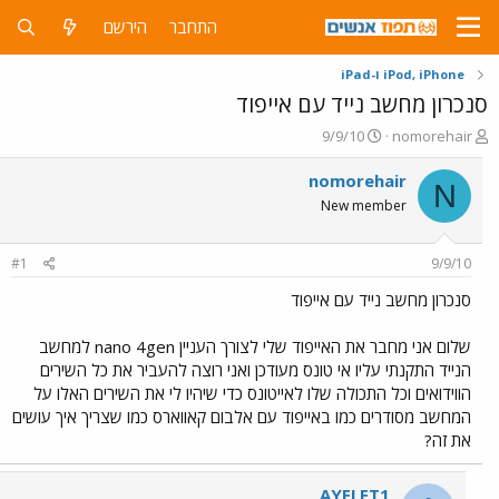
התחבר
הירשם
iPod, iPhone ו-iPad
סנכרון מחשב נייד עם אייפוד
פ
פ
9/9/10
nomorehair
ו
ו
ת
ר
nomorehair
N
ח
ס
New member
ה
ם
נ
ב
ו
ת
#1
9/9/10
ש
א
א
ר
סנכרון מחשב נייד עם אייפוד
י
ך
שלום אני מחבר את האייפוד שלי לצורך העניין nano 4gen למחשב
הנייד התקנתי עליו אי טונס מעודכן ואני רוצה להעביר את כל השירים
הווידואים וכל התכולה שלו לאייטונס כדי שיהיו לי את השירים האלו על
המחשב מסודרים כמו באייפוד עם אלבום קאווארס כמו שצריך איך עושים
את זה?
AYELET1