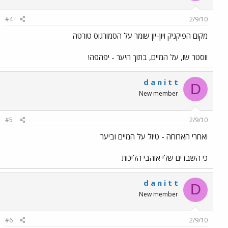
#4
2/9/10
מקום הפיקניק ויון-יון שומר על הסמורגוס טורטה
ווסטר שו, על המיים, בתוך היער - יפהפה!
d a n i t t
D
New member
#5
2/9/10
ואחרי הארוחה - טיול על המיים וביער
כי השבדים שלי אוהבי הליכות
d a n i t t
D
New member
#6
2/9/10