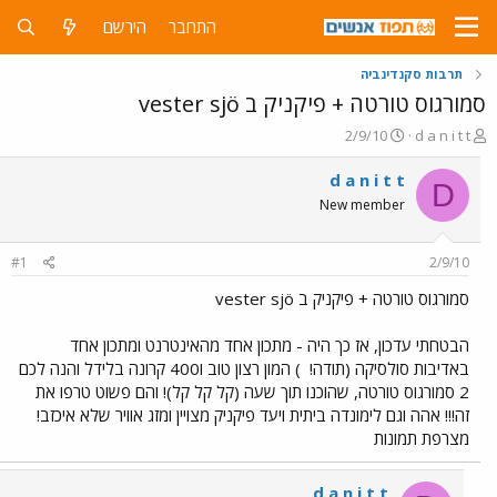
התחבר
הירשם
תרבות סקנדינביה
סמורגוס טורטה + פיקניק ב vester sjö
פ
פ
2/9/10
d a n i t t
ו
ו
ת
ר
d a n i t t
D
ח
ס
New member
ה
ם
נ
ב
ו
ת
#1
2/9/10
ש
א
א
ר
סמורגוס טורטה + פיקניק ב vester sjö
י
ך
הבטחתי עדכון, אז כך היה - מתכון אחד מהאינטרנט ומתכון אחד
באדיבות סולסיקה (תודה!
) המון רצון טוב ו400 קרונה בלידל והנה לכם
2 סמורגוס טורטה, שהוכנו תוך שעה (קל קל קל)! והם פשוט טרפו את
זה!!! אהה וגם לימונדה ביתית ויעד פיקניק מצויין ומזג אוויר שלא איכזב!
מצרפת תמונות
d a n i t t