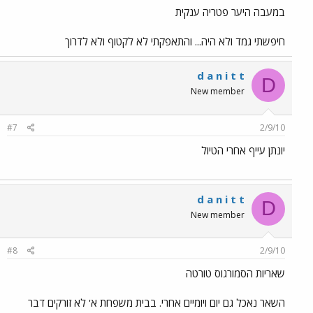
במעבה היער פטריה ענקית
חיפשתי גמד ולא היה... והתאפקתי לא לקטוף ולא לדרוך
d a n i t t
D
New member
#7
2/9/10
יונתן עייף אחרי הטיול
d a n i t t
D
New member
#8
2/9/10
שאריות הסמורגוס טורטה
השאר נאכל גם יום ויומיים אחרי. בבית משפחת א' לא זורקים דבר