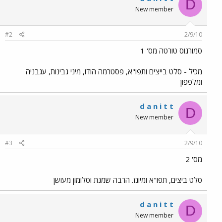
D
New member
#2
2/9/10
סמורגוס טורטה מס' 1
מכיל - סלט בייצים ותפו"א, פסטרמה הודו, מיני גבינות, עגבניה
ומלפפון
d a n i t t
D
New member
#3
2/9/10
מס' 2
סלט ביצים, תפו"א ומיונז. הרבה שמנת וסלומון מעושן
d a n i t t
D
New member