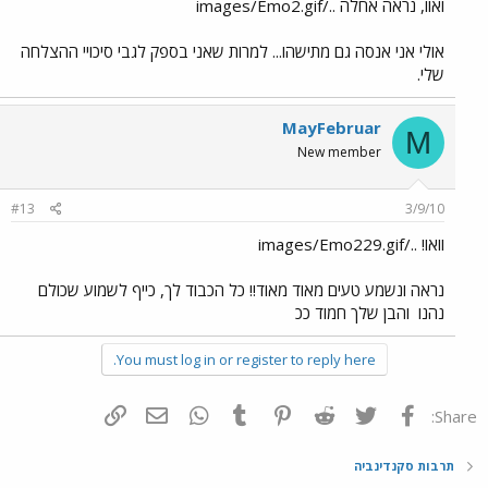
ואוו, נראה אחלה ../images/Emo2.gif
אולי אני אנסה גם מתישהו... למרות שאני בספק לגבי סיכויי ההצלחה
שלי.
MayFebruar
M
New member
#13
3/9/10
וואו! ../images/Emo229.gif
נראה ונשמע טעים מאוד מאוד!! כל הכבוד לך, כייף לשמוע שכולם
נהנו
והבן שלך חמוד ככ
You must log in or register to reply here.
פייסבוק
Twitter
Reddit
Pinterest
Tumblr
WhatsApp
דואר אלקטרוני
הוסף קישור
Share:
תרבות סקנדינביה