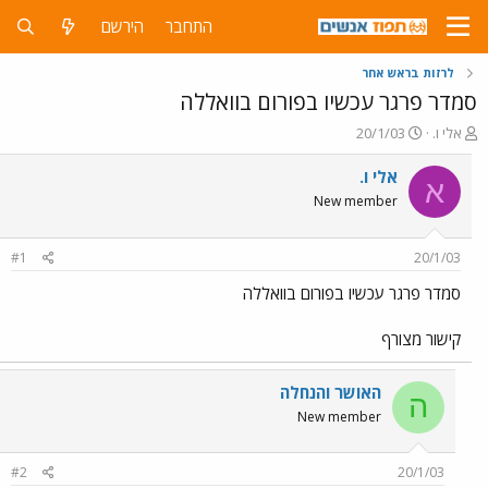
התחבר
הירשם
לרזות בראש אחר
סמדר פרגר עכשיו בפורום בוואללה
פ
פ
אלי ו.
20/1/03
ו
ו
ת
ר
אלי ו.
א
ח
ס
New member
ה
ם
נ
ב
ו
ת
#1
20/1/03
ש
א
א
ר
סמדר פרגר עכשיו בפורום בוואללה
י
ך
קישור מצורף
האושר והנחלה
ה
New member
#2
20/1/03