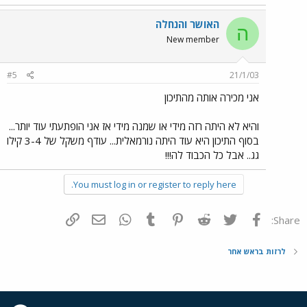
האושר והנחלה
ה
New member
#5
21/1/03
אני מכירה אותה מהתיכון
והיא לא היתה רזה מידי או שמנה מידי אז אני הופתעתי עוד יותר...
בסוף התיכון היא עוד היתה נורמאלית... עודף משקל של 3-4 קילו
גג.. אבל כל הכבוד לה!!!
You must log in or register to reply here.
פייסבוק
Twitter
Reddit
Pinterest
Tumblr
WhatsApp
דואר אלקטרוני
הוסף קישור
Share:
לרזות בראש אחר