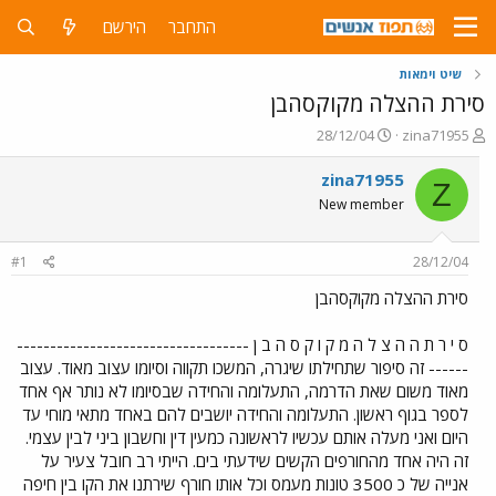
התחבר
הירשם
שיט וימאות
סירת ההצלה מקוקסהבן
פ
פ
28/12/04
zina71955
ו
ו
ת
ר
zina71955
Z
ח
ס
New member
ה
ם
נ
ב
ו
ת
#1
28/12/04
ש
א
א
ר
סירת ההצלה מקוקסהבן
י
ך
ס י ר ת ה ה צ ל ה מ ק ו ק ס ה ב ן -----------------------------------
------ זה סיפור שתחילתו שיגרה, המשכו תקווה וסיומו עצוב מאוד. עצוב
מאוד משום שאת הדרמה, התעלומה והחידה שבסיומו לא נותר אף אחד
לספר בגוף ראשון. התעלומה והחידה יושבים להם באחד מתאי מוחי עד
היום ואני מעלה אותם עכשיו לראשונה כמעין דין וחשבון ביני לבין עצמי.
זה היה אחד מהחורפים הקשים שידעתי בים. הייתי רב חובל צעיר על
אנייה של כ 3500 טונות מעמס וכל אותו חורף שירתנו את הקו בין חיפה