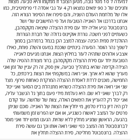
למעלה ל 10 מטר גובה, מטען הצובר זז ממקומו והיא טבעה. מצוות
וחניכים של כ 90 ימאים נמצאו רק 4 על גבי אסדה די פרימיטיבית, כמו
אלו של מלחמת העולם השניה, והם סיפרו את הסיפור הנורא הזה.
אנחנו בדרכנו אל האנייה הטובעת ועל פי החישובים שלי ושל
ברונסבוטל נגיע אליה יחד עם סירת ההצלה שיצאה מקוקסהבן,
כשעתיים לפני חשכה. גוררת אוקיינוס גדולה של חברת הגוררות
ההולנדית סמית הכינה עצמה למצב הכן בנמל ברמרהבן בסמוך
לשפך נהר הווסר. הסערה בינתיים שוככת במעט והשלג פוחת, כאילו
אצבע אלוהים שתהיה לעזר בחילוץ הצוות. אנחנו מגיעים לאנייה
הטובעת יחד עם סירת ההצלה מקוקסהבן. ברור מצורת ההטיה שלה
הצידה וקדימה שהיא בתהליך טביעה, אין ספק. זה רק עניין של זמן ואני
מעריך שהוא לא ארוך. אני רואה במשקפתי את הצוות בירכתים, כל
החמישה, מוכנים לרדת לאסדת ההצלה המרקדת כאחוזת טירוף. מצד
שני אני רואה את סירת ההצלה כשהיא מתנהלת בים הסוער ואני יכול
רק לברך שאני לא שם. היא נעלמת מידי פעם בתוך גל הנשבר עליה,
ואני יכול רק להעריץ את הימאים האלה, צוות של שלושה. עוד קודם
לכן היה דיון ברדיו טלפון, מי יחלץ את הצוות של האנייה. סוכם שניתן
פרטים על המצב לאשורו כשנגיע, או אם יש הפרש זמן משמעותי
בהגעה, הראשון שמגיע מחלץ ללא שהיות. הגענו ממש יחד ואני מוסר
לברונסבוטל מה המצב כפי שאני רואה אותו וכך גם עושה סירת
ההצלה. ברונסבוטל מחליטה, סירת ההצלה תחלץ את