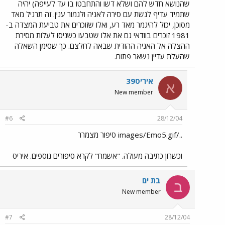
שהנושא חדש להם ושלא דשו והתחבטו בו עד לעייפה) יהיה
שתמיד עדיף לגשת עם סירה לאניה ולגמור ענין. זה תרגיל מאד
מסוכן, יכול להיגמר מאד רע, ואלו שזוכרים את טביעת המצדה ב-
1981 זוכרים בוודאי גם את אלו שטבעו כשניסו לעלות מסירת
ההצלה אל האניה ההודית שבאה לחלצם. כך שסימן השאלה
שהעלת עדיין נשאר פתוח.
איריס39
א
New member
#6
28/12/04
../images/Emo5.gif סיפור מצמרר
וכשרון כתיבה מעולה. "אשמח" לקרא סיפורים נוספים. איריס
בת ים
ב
New member
#7
28/12/04