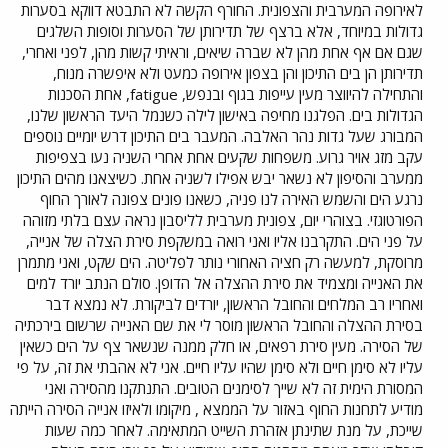
לאירופה המערבית והצפונית. החורף הקשה לא התבטא דווקא בסערות
גדולות במיוחד, אלא ברצף של תדירותן של הסערות וסופות השלגים
שגם אם אף אחת מהן לא שברה שיאים, וראיתי קשות מהן, לפני ואחרי,
תדירותן הן בים התיכון והן בצפון אירופה כמעט ולא איפשרה מנוח,
והתחילה להיווצר מעין עייפות בגוף ובנפש, fatigue, אחת הסכנות
הגדולות בים. הפלגנו מחיפה באישון לילה כשנמל היעד הראשון שלנו,
המבורג שעל גדות נהר האלבה. המעבר בים התיכון דרש יומיים נוספים
עקב מזג אויר גרוע. משפחות שקעים אחת אחרי השניה נעו בצפיפות
ממערב והסיפון לא נשאר יבש אפילו לשניה אחת. כשיצאנו מהים התיכון
נרגע הים והשמש האירה לנו פניה, כשאנו פונים צפונה לאורך החוף
הפורטוגזי. בצוהרי יום, צפונית מערבית לליסבון נראה עצם בלתי מזוהה
על פני הים. התקרבנו אליו ואני רואה במשקפת סירת הצלה של אנייה,
מרוסקת, למעשה רק חציה האחורי נותר לפליטה. הים שקט, ואני מתמרן
את האנייה ומצמיד את סירת ההצלה אל הדופן. סולם הנתב יורד למים
ואחריו רב המלחים והחובל הראשון, יורדים לביקורת. לא נמצא דבר
בסירת ההצלה והחובל הראשון מוסר לי את שם האנייה שרשום בירכתיה
של הסירה. מעין סירת רפאים, או חלק ממנה שנשאר צף על הים כשאין
עליו לא סימן חיים ולא סימן שהיו עליו חיים. אני לא אהבתי את זה, על פי
המסורת הימית זה לא שייך לסימנים הטובים. התנתקנו מהסירה ואני
מודיע לתחנות החוף באזור על הממצא , מיקומו ולאיזו אנייה הסירה הייתה
שייכת, על מנת שתינתן אזהרת השייט המתאימה. לאחר כמה שעות