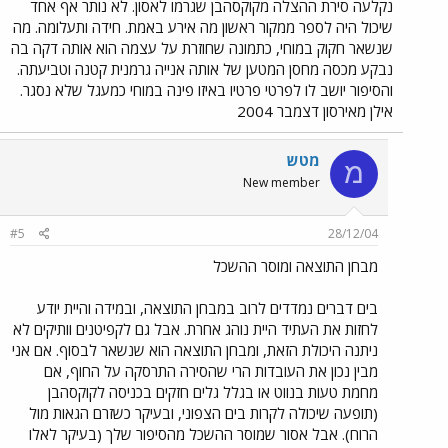
נקלעה סירת ההצלה מקוקסהבן שגרמו לאסון. לא נותר אף אחד
שיכול היה לספר ממקור ראשון מה אירע באמת. חידה ותעלומה. מה
שנשאר חקוק במוחי, כתמונה שחוזרת על עצמה הוא אותה דקה בה
נבקע מכסה מחסן המטען של אותה אנייה גרמנית קטנה וטביעתה.
והסיפור יושב לו לפרטי פרטיו באיזו פינה במוחי כמעגל שלא נסגר.
אילן מאירסון דצמבר 2004
מטש
מ
New member
#5
28/12/04
מבחן התוצאה ומוסר ההשכל
בים דברים נמדדים לרוב במבחן התוצאה, ובמידה והיית יודע
לחזות את העתיד היית נוהג אחרת. אבל גם לקפיטנים וותיקים לא
ניתנה היכולת הזאת, ומבחן התוצאה הוא שנשאר לבסוף. אם אני
מבין נכון את העובדות הרי שהסירה התרסקה על החוף, אם
מחמת טעות בנווט או בגלל גלים חזקים בכניסה לקוקסהבן
(תופעה שיכולה לקרות בים הצפוני, ובעיקר כשזרם הגאות מול
הרוח). אבל אסור שמוסר ההשכל מהסיפור שלך (בעיקר לאלו