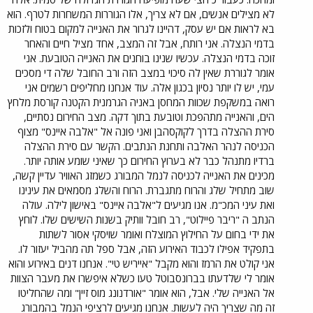
לא מצילים אנשים, אם לא צריך, אלו הגוררות המשחרות לטרף. הוא
בא לראות אם יש עסק, דהיינו לגרור את האנייה למקום בטוח ולזכות
בדמי הנצלה. אני רותח, אבל זה המצב, אחד מציל חיים והאחר
זוכה בדמי הנצלה. עכשיו שנינו בוחנים את האנייה הטובעת. אני
אומר לגוררת שאין לה סיכוי במצב הזה ורב החובל שלה די מסכים
עמי, יש לו יותר נסיון בכגון אלה. עוד אנחנו מחליפים רשמים אני
רואה במשקפת שכוות המחסן באניה הגרמנית הקטנה קורסת מלחץ
הים, והאנייה מתהפכת וטובעת בתוך דקה. מצב החירום נסתיים,
סירת ההצלה בדרך לקוקסהבן ואני פונה אל "אלבה איינס" מצוף
הכניסה לנהר האלבה ותחנת הנתבים. הקשר עם סירת ההצלה
ברדיו מתנהל כבר לא בערוץ החירום כך שאיני שומע אותה יותר.
מכינים את האנייה לכניסה לנמל המבורג כשמזג האוויר עדיין קשה,
שוב מתחיל שלג והרוח מתגברת. הרוח והשלג מסמאים את עינינו
ואת עיני המכ"מ. אנו מגיעים ל"אלבה איינס" באישון לילה. עולה
הנתב ה "ריבר פיילוט", רב חובל וותיק בשנות השישים שלו. לוחץ
את ידי בחום על החילוץ המוצלח ואומר שויסקי אסור לשתות
בתפקיד אפילו לכבוד האירוע הזה, אבל ספל תה מהביל יעזור לו.
אני קולט את הרמז והוא מקבל "אייריש טי". אנחנו דנים באירוע והוא
אומר לי שלדעתו בברונסבוטל טעו כשלא איפשרו את מעבר הצוות
אל האנייה שלי. אבל, הוא אומר "אורדנונג מוס זיין" ומה שהחליטו
זה מה שצריך היה לעשות. אנחנו מגיעים לרציפי הנמל בהמבורג