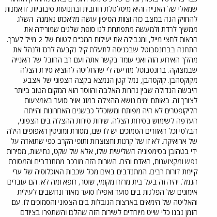
שמאלי של האנייה והיא מיטלטלת רוחבית ובתנועות סיבוביות. זו אמנות
להחזיק הגה במצב כזה וצוות הסיפון עושה מלאכתו נאמנה. השלג
ממשיך לרדת ולמעשה מתפתחת לנו סופת שלגים שמורידה את
הראות לחצי מייל, ומגבילה את יעילות המכ"ם לטווח של 2 מייל לערך.
התחנה בברונסבוטל שבכניסה לתעלת קיל נקבעה לרכז ולנהל את
מהלך האירוע הזה ואני עומד בקשר אתה ועם רב החובל של האנייה
שבמצוקה. ברונסבוטל מודיעה לי שהחליטה להוציא סירת הצלה
מקוקסהבן. קוקסהבן, נמל קטן הנמצא בקצה הצפוני של אצבע
היבשה הגדולה שבין נהרות האלבה והווסר הוא המקום הטוב ביותר
לצורך זה. באותם ימים נושא ההצלה במזג אויר סוער באמצעות
הליקופטרים לא היה מפותח ומשוכלל כבשנים האחרונות והייתה
העדפה לשימוש בסירות הצלה. שירות סירות ההצלה בים הצפוני,
הבלטי וכל האזורים הסמוכים יש לו שם, מסורת ומוניטין האפופים הילה
של ארואיקה. לא זו של קרנות וחצוצרות ותופי הקרב כפי שתוארה על
ידי בטהובן בסימפוניה השלישית שלו, אלא של שקט, נחישות, מסירות
נפש ומקצוענות, האדם והים. השרות הזה מורכב ממתנדבים והמסורת
קיימת דורות רבים. המתנדבים באים מכל שכבות האוכלוסיה של ערי
הנמל. יהיה זה בעל בית מרזח מקומי, שוטר, רופא ומה לא. הם עוברים
אימונים של הפלגות בים סוער ואפילו סוער מאוד ונחשבים לעילית
והאליטה של הימאים בארצות הגובלות בים הצפוני והסמוכים לו. עם
הזמן נבנו כלי שייט מיוחדים לשירות הזה שהלכו והשתפרו בציודם