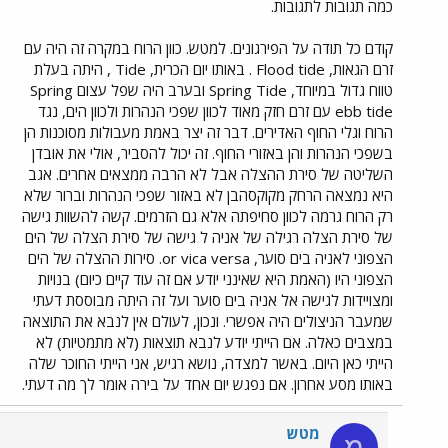
כמה תגובות לתגובות.
קודם כל תודה על הפירגונים. למטש. כוון הרוח במקרה זה היה עם
זרם הגאות, Flood tide . באותו יום הכרית, Tide , היתה בעלת
טווח גדול במיוחד, Spring Tide ובערב היה שפל עצום Spring
ebb tide עם זרם חזק מאוד לכוון שפכי הנהרות ולכוון הים, נגד
הרוח וגלי החוף האדירים. דבר זה יצר באמת מעבולות מסוכנות הן
בשפכי הנהרות והן באזורי החוף. זה יכול להסביר, אולי את אובדן
השליטה של סירת ההצלה אבל לא הרבה ממצאים אחרים. אגב
היא נמצאה הרחק מקוקסהבן לא באזור שפכי הנהרות וברור שלא
רק הרוח גרמה לכוון סחיפתה אלא גם הזרמים. קשה להשוות גישה
של סירת הצלה רגילה של אניה ל גישה של סירת הצלה של הים
הצפוני לאניה בים סוער, or vica versa. סירות ההצלה של הים
הצפוני היו (האמת היא שאינני יודע אם זה עוד קיים כיום) בנויות
ומצויידות לגישה אל אניה בים סוער ועל זה היתה מבוססת דעתי
שמעבר הניצולים היה אפשרי. ונכון, לעולם אין לנבא את התוצאה
במצבים כאלה. אם הייתי יודע לנבא תוצאות (לא מתמטיות) לא
הייתי כאן היום. באשר למצדה, נושא רגיש, אני הייתי החוכר שלה
באותו מסע אחרון. אם נפגש יום אחד על בירה אומר לך מה דעתי.
מטש
מ