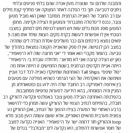
והמבנה שלהם עד שנוצרה מעין אגדה שהם בלתי פגיעים ובלתי
ניתנים לטביעה. תוך כדי הפלגה לאתר המצוקה אני מחליף קצת מילים
עם רב החובל של האנייה הגרמנית. מסתבר שאכן הוא מוביל מטען
צובר, נכנס ל"טלטלה מתגברת" והמטען זז הצידה וקדימה. מחסן
המטען סופג מכות גלים עזות ויש חשש לכניסת מים למחסן. במצבו
הנוכחי אין לו אפשרות לעשות בקרת נזקים. הצוות שיחד אתו מונה 5
ימאים נמצא בירכתים והם כבר משליכים אסדת הצלה לים שתהיה
במצב הכן לנטישה. אין לו ספק שהאנייה הקטנה נמצאת בתהליך של
טביעה. בהומור מקברי הוא אומר לי "אני מרוצה שזה לא ה"פאמיר",
כאן יש הצלה קרובה ואני לא מודאג". חלחלה עוברת בי. ה"פאמיר"
הייתה אניית הקדטים הגרמנית בשנות החמישים. זו הייתה אחת מה
"טול שיפס" Tall Ships האחרונות שתיפקדו כאנייה לכל דבר ועניין
ושימשה את האקדמיה של הצי הגרמני כשהיא מפליגה עם מטענים
בין אירופה לאמריקה. רב החובל שלה היה ידוע גם כמטאורולוג מן
המניין והיה המומחה, בהא הידיעה לסערות טרופיות מסתובבות.
בהפלגתה האחרונה הובילה מטען צובר באטלנטי ונקלעה להוריקן. רב
חובלה, בהתייחס לנתיב הצפוי של ההוריקן עשה תמרון כדי להישאר
ברבע האחורי של הסערה בצידו ההפוך של הנתיב, ואכן ההוריקן נע
צפונית מערבית מהאיים האזוריים, אלא ששם עשתה העין סבוב מלא
loop וההוריקן חזר דרומה ישר על ה"פאמיר". האנייה נקלעה למצב
של חוסר אפשרות להימלט, היא נקלעה לים "מבולבל" בגלים של