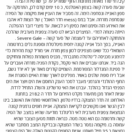
קיבלתי שדר מאחת מתחנות החוף שמודיע על כך שזו סירת הצלה
שבעת סערה קשה בצפון האטלנטי, כ 10 ימים קודם לכן, התרסקה על
ספון האנייה ונסחפה הימה. זה מסביר את העניין ואת מיקומה של הסירה
שנסחפה מזרחה. אבל במס (mess חדר האוכל ) של הצוות לא אהבו
את האירוע הזה וסימנו זאת כסימן רע לבאות. עד מיצרי דובר ההפלגה
הייתה נינוחה למדי . המיצרים הביאו לנו סערה צפונית מערבית שהלכה
והתחזקה לאחריהם עד לעוצמה של סער קשה – Severe Gale .
האנייה, בסך הכל אנייה קטנה יחסית מיטלטלת וסופגת גלים בחרטומה
השמאלי ככל שאנו מצפינים לכוון צפון מזרח. אני מוריד קצת מהירות כדי
להימנע מכניסה ל"טלטלה מתגברת", מכניס משמרות כפולות ומחזיקים
הגה ביד. אנחנו עוברים את האי טקסל, נקודת הפניה מזרחה ועוברים על
יד ספינת המגדלור המפורסמת. השמיים קודרים מאוד אך לא יורד גשם,
אבל ריח סופת שלגים באוויר. מפליגים לאורך שורת האיים הסוגרת את
החוף ההולנדי והגרמני מעבר לסכר הענק החוסם את הים ויוצר את הים
הפנימי הגדול בהולנד. עברנו את האי טרשלינג והשלג התחיל לרדת.
שניות לאחר מכן מתעורר מקלט החירום על תדר ה 2182 בתחנת
האלחוט. זה תדר המצוקה ברדיו טלפון. האלחוטאי פותח את האשנב בינו
לבין הגשר ואנו מקשיבים לקריאת המצוקה. אניית חופים גרמנית קטנה
הנמצאת צפונית מערבית לאי הליגולנד מודיעה שהיא במצב של הטיה
קשה וחרטומה גם הוא נוטה מטה. כנראה תזוזת מטען הצובר שהיא
עמוסה בו. מיקומה נמסר בשדר המצוקה ובבדיקת המצב מסתבר שהיא
נמצאת כ 35 מייל מאתנו. אניות החופים הקטנות האלה של הים הצפוני