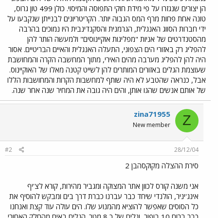
הן יצורים שנגזרו על פי מידת חוקי התפוסה והמיסוי. כולן 499 טון גרוס,
טונה אחת פחות מרף המס הגבוה יותר. הקריטריונים לבנייתן שנקבעו על
ידי חברות הסווג האנגלית, הגרמנית והסקנדינבית היו נמוכים בהרבה
מהסטנדרטים של אניות "מפליגות אוקיינוסים" ולמעשה הותר להן
להפליג רק באזורי הים הצפוני, התעלה האנגלית והאיים הבריטיים. אסור
היה להן להפליג מערבה מהים האירי, מתוך המחשבה הקרה והמחושבת
שעוצמת הגלים באזורים המותרים להן לשייט קטנה מאלו של האוקיינוס.
אבל, כנראה שהטבע לא היה שותף למחשבות הקרות והמחושבות הללו
של אותם אנשים שהגו אותן, והים היה גובה את המחיר שנה אחר שנה.
zina71955
Z
New member
#2
28/12/04
סירת ההצלה מקוקסהבן 2
אני משנה קורס לכוון אתר המצוקה ומגביר מהירות, קורא לצ'יף
אינג'יניר, הולנדי שיחד כבר עברנו כברת דרך בים ומבקש להוסיף את
כל הסוסים שאפשר להוציא מהמנוע שלו. הים עולה עוד קצת ואנחנו
כבר ברוח 10 בופור, וגלים של כ 8 מטר. הגלים באים מהחלק האחורי