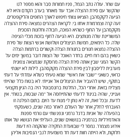
עם שחר. עולה נתב הנמל, פניו חמורות סבר והוא מספר לנו
שהקשר עם סירת ההצלה אבד עוד מאוחר בערב הקודם והיא לא
הגיעה לקוקסהבן. הוציאו צוותי חיפוש לאורך החופים והליקופטרים.
זעה קרה וצמרמורת אחזו בי. לקראת הצהרים נמצאה סירת ההצלה
מקוקסהבן על החוף כשהיא הפוכה, חבולה וחלונות הזכוכית
המשוריינת שלה מנותצים. היא הגיעה לחוף בזכות מכלי הציפה
שלה. כל הימאים, חמשת הניצולים ושלושת אנשי הצוות של סירת
ההצלה נמצאו חגורים בחגורות הצלה וקשורים ברתמות הצלה
כשאין בהם רוח חיים. בחדר האוכל של הצוות דובר במשך ימים על
הקשר המגי שבין אותה סירת הצלה מרוסקת שנמצאה צפונית
מערבית לליסבון לבין סירת ההצלה מקוקסהבן. לילות לא ישנתי
כראוי, כשאני "שובר את ראשי" שמא טעיתי כשלא עמדתי על דעתי
בתוקף, שיש להעביר את הניצולים אל אנייתי. לא בטוח כלל שהייתי
מצליח בזאת. אחרי הכל, החלטת ברונסבוטל היה בה הגיון מקצועי
וענייני, שהיה בניגוד לדעתי שהתייחסה אל "מה שבטוח, בטוח". אין
לדעת. ובכל זאת, זה לא נותן לי מנוח עד היום. בתום הפלגה זו
הועברתי לחלק אחר של העולם. לאחר כמה שנים, כשעסקתי
בהפעלה של אניות בדגל גרמני ונפגשתי עם גורמי ספנות
והאדמירליות בגרמניה בנושאים שונים, העליתי את הנושא של אותו
אירוע מצמרר. נמסר לי שבוועדת החקירה שהוקמה היו דעות
חלוקות, ולא הייתה חוות דעת חד משמעית לגבי הנסיבות אליהן