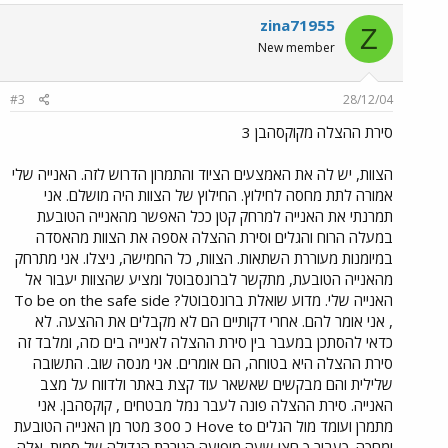
zina71955
Z
New member
#3
28/12/04
סירת ההצלה מקוקסהבן 3
הצוות, יש לה את האמצעים הציוד והתמרון הדרוש לזה. האנייה שלי
אמורה לתת מחסה לחילוץ. החילוץ של הצוות היה מושלם. אני
תמרנתי את האנייה למרחק קטן ככל האפשר מהאנייה הטובעת
במעלה הרוח והגלים וסירת ההצלה אספה את הצוות מהאסדה
במיומנות מעוררת השתאות. הצוות, כל החמישה, ניצלו. אני מתרחק
מהאנייה הטובעת, מתקשר לברונסבוטל ומציע שהצוות יעבור אל
האנייה שלי. מדוע שואלת ברונסבוטל? To be on the safe side
, אני אומר להם. אחרי דקותיים הם לא מקבלים את ההצעה. לא
כדאי להסתכן במעבר בין סירת ההצלה לאנייה בים כזה, ומלבד זה
סירת ההצלה היא בטוחה, הם אומרים. אני מנסה שוב. התשובה
שלילית והם מבקשים שאשאר עוד קצת באתר ולדווח על מצב
האנייה. סירת ההצלה פונה לעבר נמל מבטחים , קוקסהבן. אני
מתמרן ועומד מול הגלים Hove to כ 300 מטר מן האנייה הטובעת
ומחכה. כעבור כ חצי שעה מופיעה הגוררת הגדולה של סמית. אלה