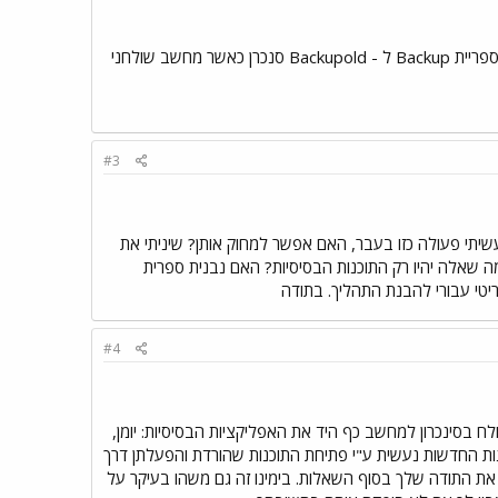
העתק את כל ספריית PALM למקום אחר בדיסק. לך ל - C:\Program Files\Palm\username שנה את שם ספריית Backup ל - Backupold סנכרן כאשר מחשב שולחני
#3
ולחן העבודה. מצאתי לידה ב C ספריות Backup2,BackupO ,אני נזכר שעשיתי פעולה כזו בעבר, האם אפשר למחוק אותן? שיניתי את
ון הבא ? ולמה שאלה יהיו רק התוכנות הבסיסיות? האם נבנית ספרית
#4
חוק, זאת אם יש לך ספריית Backup 2. המחשב השולחני שולח בסינכרון למחשב כף היד את האפליקציות הבסיסיות: יומן,
ו' 3. אכן, בסינכרון הראשון נבנית ספריית Backup חדשה. 4. התקנת התוכנות החדשות נעשית ע"י פתיחת התוכנות שהורדת והפעלתן דרך
שר בסינכרון הראשום התוכנות עוברות מהמחשב השולחני למחשב כף היד. 5. אהבתי את התודה שלך בסוף השאלות. בימינו זה גם משהו בעיקר על