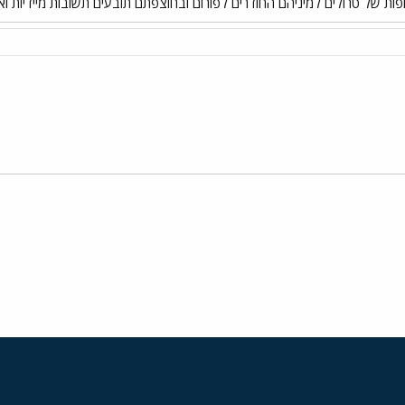
ות של טרולים למיניהם החודרים לפורום ובחוצפתם תובעים תשובות מיידיות ו
י
שור