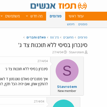
עמוד ראשי
פורומים
מה חדש
משתמשים
פוסטים
חיפוש
פורומים
מחשבים
גדג`טס
פאלם וחברים
סינכרון בסיסי ללא תוכנות צד ג'
פ
פ
27/4/04
Stavrotem
ו
ו
ת
ר
27/4/04
ח
ס
S
סינכרון בסיסי ללא תוכנות צד ג'
ה
ם
נ
ב
ו
ת
ש
א
להתקין אותן, ואם יהיה הכל תקין,
Stavrotem
א
ר
י
New member
ך
27/4/04