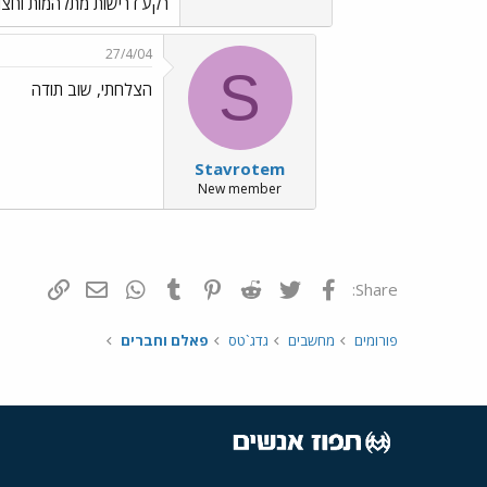
רקע דרישות מתלהמות וחצופ
27/4/04
S
הצלחתי, שוב תודה
Stavrotem
New member
פייסבוק
Twitter
Reddit
Pinterest
Tumblr
WhatsApp
דואר אלקטרונ
הוסף קי
Share:
פורומים
מחשבים
גדג`טס
פאלם וחברים