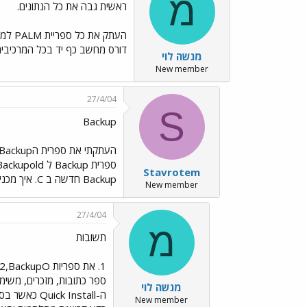
מ
ראשית גבה את כל הנתונים.
דורס מחשב כף יד בכל המרכיבי
מנשה לוי
New member
27/4/04
S
Backup
Stavrotem
Backup חדשה ב C. איך מכניסים אח"כ תוכנות צד ג' אחת אחת ? אני מצטער שאני נכנס לפרטים אבל זה קריטי עבורי להבנת התהליך. בתודה
New member
27/4/04
מ
תשובות
מנשה לוי
New member