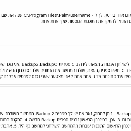
ם התחל להתקין את התוכנות הנוספות שלך אחת אחת.
העתקתי את ספרית הBackup לש
ספרית Backup ל Backupold ב C. מאיזו ספריה,בעצם, שולח המחשב את הנתונים שלו בסינכר
1. את ספריות Backup2,BackupO - ניתן למ
ספר כתובות, מזכרים, משימות וכ
ה-Quick Install כא