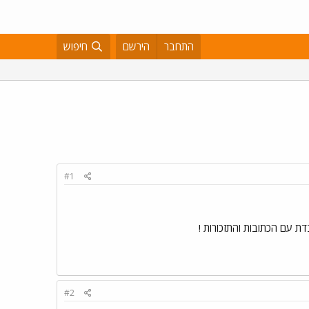
התחבר
הירשם
חיפוש
#1
#2