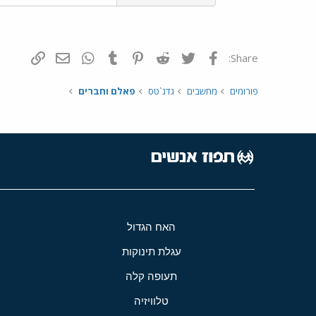
פייסבוק
Twitter
Reddit
Pinterest
Tumblr
WhatsApp
דואר אלקטרונ
הוסף קי
Share:
פורומים
מחשבים
גדג`טס
פאלם וחברים
האח הגדול
עגלת תינוקות
תעופה קלה
טלוויזיה