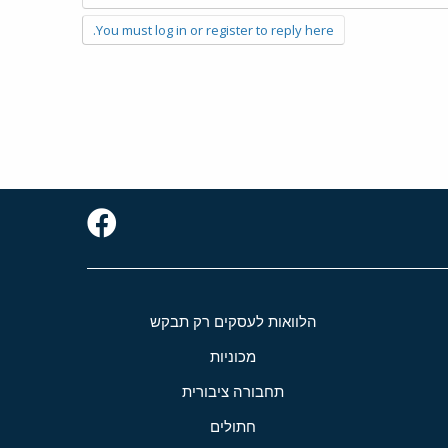
You must log in or register to reply here.
הלוואות לעסקים רק תבקש
מכוניות
תחבורה ציבורית
חתולים