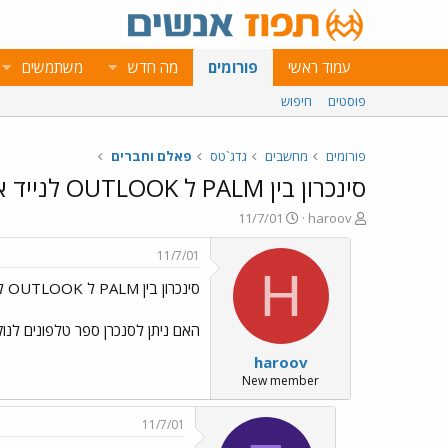
עמוד ראשי
פורומים
מה חדש
משתמשים
פוסטים
חיפוש
פורומים
מחשבים
גדג`טס
פאלם וחברים
סינכרון בין PALM ל OUTLOOK לנייד או
פ
פ
11/7/01
haroov
ו
ו
ת
ר
11/7/01
ח
ס
H
סינכרון בין PALM ל OUTLOOK לנייד או
ה
ם
נ
ב
ו
ת
האם ניתן לסנכרן ספר טלפונים לנוקיה ? האם ניתן להשתמש בנ
ש
א
haroov
א
ר
י
New member
ך
11/7/01