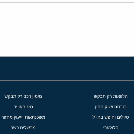
י
שור
הלוואות רק תבקש
מימון רכב רק תבקש
בורסה ושוק ההון
מזג האוויר
טיולים וחופש בחו"ל
משכנתאות וייעוץ מחזור
סלולארי
מבשלים כשר