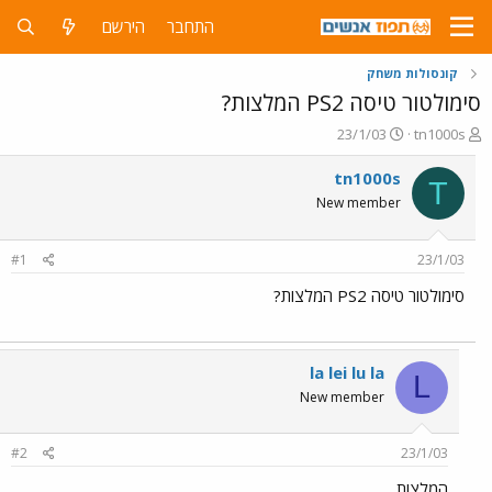
התחבר
הירשם
קונסולות משחק
סימולטור טיסה PS2 המלצות?
פ
פ
23/1/03
tn1000s
ו
ו
ת
ר
tn1000s
T
ח
ס
New member
ה
ם
נ
ב
ו
ת
#1
23/1/03
ש
א
א
ר
סימולטור טיסה PS2 המלצות?
י
ך
la lei lu la
L
New member
#2
23/1/03
המלצות