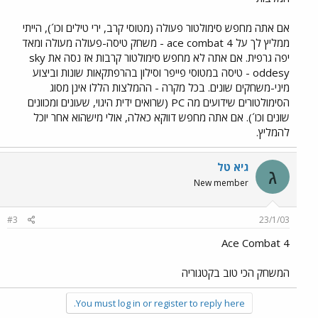
אם אתה מחפש סימולטור פעולה (מטוסי קרב, ירי טילים וכו´), הייתי
ממליץ לך על ace combat 4 - משחק טיסה-פעולה מעולה ומאד
יפה גרפית. אם אתה לא מחפש סימולטור קרבות אז נסה את sky
oddesy - טיסה במטוסי פייפר וסילון בהרפתקאות שונות וביצוע
מיני-משחקים שונים. בכל מקרה - ההמלצות הללו אינן מסוג
הסימולטורים שידועים מה PC (שרואים ידית היגוי, שעונים ומכוונים
שונים וכו´). אם אתה מחפש דווקא כאלה, אולי מישהוא אחר יוכל
להמליץ.
גיא טל
ג
New member
#3
23/1/03
Ace Combat 4
המשחק הכי טוב בקטגוריה
You must log in or register to reply here.