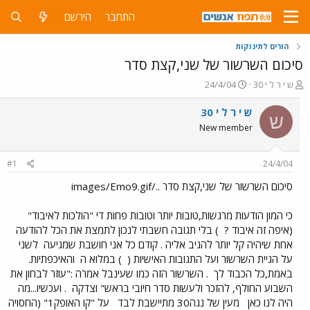
התחבר
הירשם
הורים לתינוקות
סיכום השרשור של שני,קצת סדר
פ
פ
ש י ר ל י 30
24/4/04
ו
ו
ת
ר
ש י ר ל י 30
ש
ח
ס
New member
ה
ם
נ
ב
ו
ת
#1
24/4/04
ש
א
א
ר
סיכום השרשור של שני,קצת סדר ../images/Emo9.gif
י
ך
כי המון הודעות מרגשות,טובות יותר וטובות פחות די "הולכות לאיבוד"
(איפה זה איבוד ?
) בלי תגובה חשבתי לנכון לתמצת את הכל להודעה
אחת שיהיה קל יותר להגיב אליה . קודם כל אני חושבת שמגיעה
לשני
על הגיית השרשור ועל התגובות האישיות (
) במלוא ה
והאיכפתיות.
באמת,כל הכבוד לך
. השרשור הזה כמו שעינבל אמרה :"עוזר לבחון את
השבוע החולף, להזכר ולעשות סדר חיובי בראש" וצדקה
. ועכשיו...מה
היה לנו כאן
מעין של נגה30 מתיישבת לבד
על "קו האופק1" (החסויה