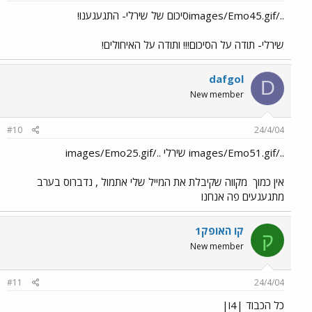
../images/Emo45.gifסיכום של שירלי- התגעגענו!
שירלי- תודה על הסיכום!!! ותודה על האיחולים!
dafgol
D
New member
#10
24/4/04
../images/Emo51.gif שירלי ../images/Emo25.gif
אין כמוך
מקווה שקיבלת את המייל שלי אתמול , נדברוס בערב
מתגעגעים פה אנחנו
קו האופק1
ק
New member
#11
24/4/04
כל הכבוד |4ו|