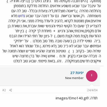
(ומתוקה
).היש תובנה מקסימה מזו
.ג'וגינג נעים לך (בריצה אחריה
).
על עינבל עבר שבוע משופע אירועים. החלמה מדלקת בתוספתן
(החלמה מהירה
),דיאטה מוצלחת,ליה צועדת ובכלל- טוב לה עם
משפחתה.
.רק אושר ובריאות.
גם על דפנה עבר שבוע
גדוש
מלא
אירועים.אתן מוזמנות לקרוא ,להגיב ולעודד.(מילה ממני...אני רק יכולה
להצדיע לך שעם כל הקושי הפיזי והנפשי שאת עוברת,את נשארת בן
אדם מקסים,איכפתי,אוהב ורגיש.
+
מיוחדת לך יקירה
). בין יתר
ההודעות (קצת מפה וקצת משם...)
ל-ניצן של רותי הורידו את הגבס
.ב"ה.
טוויטי ילדה בן בשעה טובה .מזל טוב מכולנו
.
על "יודזיק"
ועמית@ עבר שבוע לא כ"כ טוב (לא פירטו...) וכל שנותר הוא לאחל
שיהיה טוב -בקרוב
(
).
טוטי30 מרוצה שהגיע סופ"ש ושמה תמונה של
ה
מבלה עם אביו בקניון.
ות מ
.
ואיוש (איה של בר) מרוצה שיש
אייקונים חדשים.מצחיקולה.
. זהו...בזאת סיימתי. שבוע טוב לכולנו
יפעת 27
י
New member
#2
24/4/04
תודה../images/Emo140.gif