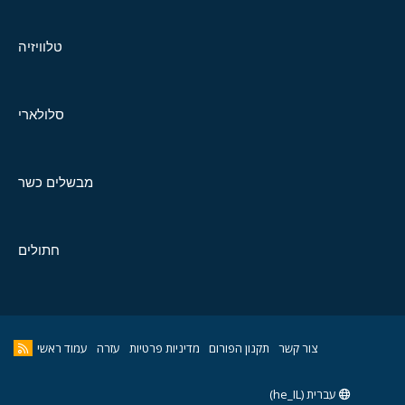
טלוויזיה
סלולארי
מבשלים כשר
חתולים
צור קשר
תקנון הפורום
מדיניות פרטיות
עזרה
עמוד ראשי
עברית (he_IL)