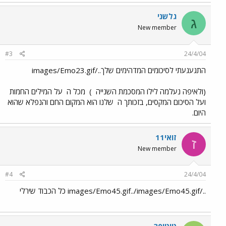
גלשני
ג
New member
#3
24/4/04
התגעגעתי לסיכומים המדהימים שלך../images/Emo23.gif
(ולאיפה נעלמה לילו המסכמת השנייה
)
מכל ה
על המילים החמות
ועל הסיכום המקסים, בזכותך ה
שלנו הוא המקום החם והנפלא שהוא
היום.
זואי11
ז
New member
#4
24/4/04
../images/Emo45.gif../images/Emo45.gif כל הכבוד שירלי