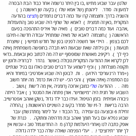
שלנו) עבר שבוע מתיש ,בו בין היתר נרשמה אחר כבוד הבת הבכורה
למעון וה
סודר.
ליהונתן (של אמא שלו
) בקעה שן ראשונה (
)
והשניה בדרך. וחוצמזה קרו עוד כמה דברים נחמדים (
תציצו
בהודעה
המקורית ,כאן זה תמצית
)
לאמא של שחף היה שבוע טוב (התעמלות
,אהבה
ועוד כמה דברים טובים
).
מאיה של איריס התהפכה בפעם
הראשונה (
).חוצמזה
לאבא של מאיה שמתחיל עבודה חדשה ו-תיהנו
לכם בצפון
.
היידי אור חשפה לפנינו בטן של חודש חמישי (
) שיוצרת
תנועות (
) וכן גילתה שאת שבועות היא תבלה בחופשה משפחתית (איזה
כיף לך
).
ריקי29 מאושרת שסופסוף יש לה מה לכתוב כאן ובאמת...כדאי
לכן לקרוא את ההודעה המקורית.טבולה באושר
.נהדר
לברוריה ולוטן יש
תקופה מוצלחת (
) וכיף לשמוע על דברים טובים כאלו גם בגיל שנתיים
(=מרד ה"נעורים" הידוע)
.
ות.
לבוטן היה שבוע אסרטיבי במיוחד והיא
גם הסתפרה (איזה אומץ
). והכי הכי- יש לה את כרמל. מה יותר חשוב
מזה
.
.
ההודעה
שלי
כמובן ארוכה (רומניה ,אין מה ל'שות
).ושוב
.
השבוע של חגית היה "מישמיש". אורן פתחה את הסנטר (
) אבל הייתה
גיבורה אמיתית
בזמן הטיפול. ועידו כבר ילד גדול ,נשקן ואוהב אפטרשייב.
הרבה בריאות
ל-זיו של סמדר בקעו 2 השיניים הראשונות (
),החלה
זחילת 6 ובוצעה גם עמידה
,כל הכבוד !
על לימור (מתרגשת) עבר
שבוע נפלא עם בעל תומך ואוהב ובת מדהימה ומתוקה.
.
כנרת של
אופק כתבה לנו (אחרי היעלמות קלה) מ
ה החדש.מזל טוב ו-עכשיו אין
לך יותר "תירוצים" !.
.
יעלי הפנימה שאלה שלה כבר ילדה גדולה