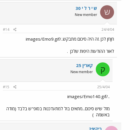
ש י ר ל י 30
ש
New member
#14
24/4/04
חןחן לכן .זה היה סיכום מתבקש../images/Emo9.gif
לאור ההודעות היפות שלכן
.
קארין 25
ק
New member
#15
25/4/04
../images/Emo140.gif
מזל שיש סיכום...מתאים בול למתעדכנות בסופ"ש בלבד (מודה
באשמה
)
ריקי29