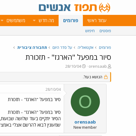
עמוד ראשי
פורומים
מה חדש
משתמשים
פוסטים
חיפוש
פורומים
אקטואליה
על סדר היום
תחבורה ציבורית
סיור במפעל "הארגז" - תזכורת
פ
פ
28/10/04
orensaab
ו
ו
ת
הנושא נעול.
ר
ח
ס
ה
ם
28/10/04
נ
ב
O
ו
ת
סיור במפעל "הארגז" - תזכורת
ש
א
א
ר
סיור במפעל "הארגז" - תזכורת
י
ך
orensaab
שמעונין לבוא להרשם אצלי באמצעו
New member