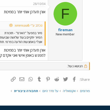
28/10/04
F
אורן תעדכן אותי יותר בסמיכות
נכתב ע"י orensaab:
fireman
סיור במפעל "הארגז" - תזכורת
New member
אצלי באמצעות הודעה בפרטי. תודה
אורן תעדכן אותי יותר בסמיכות
למפגש באופן אישי ואני אקדם ק
הנושא נעול.
פייסבוק
Twitter
Reddit
Pinterest
Tumblr
WhatsApp
דואר אלקטרונ
הוסף קי
Share:
פורומים
אקטואליה
על סדר היום
תחבורה ציבורית