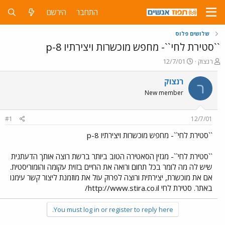
התחבר
הירשם
שלושים פלוס
``סטירת לחי``- מחפש מוכשרות ויצירתיו 8-p
פ
פ
רנצוק
12/7/01
ו
ו
ת
ר
רנצוק
ר
ח
ס
New member
ה
ם
נ
ב
ו
ת
#1
12/7/01
ש
א
א
ר
``סטירת לחי``- מחפש מוכשרות ויצירתיו 8-p
י
ך
``סטירת לחי``- מגזין הסאטירה הטוב ביותר ברשת רוצה אותך הדעתנית
שיש לה מה לומר בכל תחום ורואה את החיים בזוית עקומה והומוריסטית.
אם את מוכשרת, יצירתית ורוצה לפרוק עול את מוזמנת ליצור קשר עימנו
באתר. סטירת לחי http://www.stira.co.il/
You must log in or register to reply here.