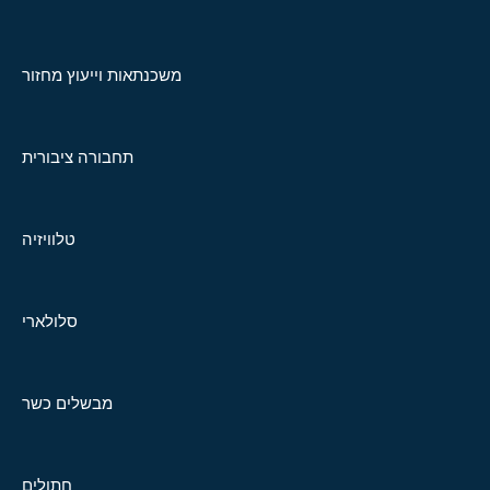
משכנתאות וייעוץ מחזור
תחבורה ציבורית
טלוויזיה
סלולארי
מבשלים כשר
חתולים