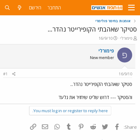
התחבר
הירשם
אומנות בחימר פולימרי
סטיקר שאהבתי הקופירייטר נהדר...
פ
פ
פימורלי
16/9/10
ו
ו
ת
ר
פימורלי
פ
ח
ס
New member
ה
ם
נ
ב
ו
ת
#1
16/9/10
ש
א
א
ר
סטיקר שאהבתי הקופירייטר נהדר...
י
ך
והסטיקר --- דרוש שליט שיחזיר את גלעד
You must log in or register to reply here.
פייסבוק
Twitter
Reddit
Pinterest
Tumblr
WhatsApp
דואר אלקטרוני
הוסף קישור
Share: