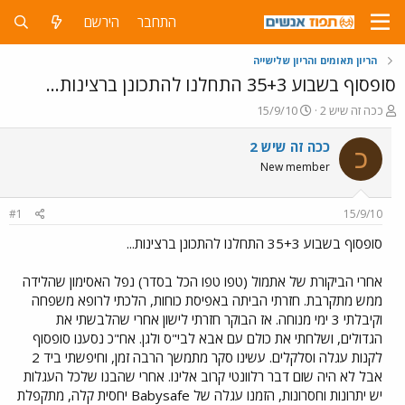
התחבר
הירשם
הריון תאומים והריון שלישייה
סופסוף בשבוע 35+3 התחלנו להתכונן ברצינות...
פ
פ
ככה זה שיש 2
15/9/10
ו
ו
ת
ר
ככה זה שיש 2
כ
ח
ס
New member
ה
ם
נ
ב
ו
ת
#1
15/9/10
ש
א
א
ר
סופסוף בשבוע 35+3 התחלנו להתכונן ברצינות...
י
ך
אחרי הביקורת של אתמול (טפו טפו הכל בסדר) נפל האסימון שהלידה
ממש מתקרבת. חזרתי הביתה באפיסת כוחות, הלכתי לרופא משפחה
וקיבלתי 3 ימי מנוחה. אז הבוקר חזרתי לישון אחרי שהלבשתי את
הגדולים, ושלחתי את כולם עם אבא לבי"ס ולגן. אח"כ נסענו סופסוף
לקנות עגלה וסלקלים. עשינו סקר מתמשך הרבה זמן, וחיפשתי ביד 2
אבל לא היה שום דבר רלוונטי קרוב אלינו. אחרי שהבנו שלכל העגלות
יש יתרונות וחסרונות, הזמנו עגלה של Babysafe יחסית קלה, מתקפלת