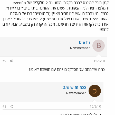
קטן ותוכל להיכנס לרכב בקלות. הזמנו גם 2 סלקלים של evenflo.
והמלצה חמה לכל הצפוניות, עשינו את ההזמנה ב"ניו בייבי" בדליית אל
כרמל, היו נחמדים ועשו לנו מחיר מצויין! (ב"מוצצים" רצו על העגלה
הזאת 1,599 ש"ח, אנחנו שילמנו 900 ש"ח) עכשיו צריך להתחיל לארגן
את הבית לקראת הדיירים החדשים... אבל זה יקרה רק בשבוע הבא. קודם
לנוח!!!
b a f i
B
New member
#2
15/9/10
כמה שילמתם על הסלקלים ?הם עם תושבת לאוטו?
ככה זה שיש 2
כ
New member
#3
15/9/10
הסלקלים עם תושבת לאוטו