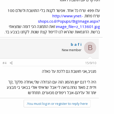
עלו 499 ש"ח כל אחד. אפשר לקנות בלי התושבת ולשלם 100
ש"ח פחות.
http://www.ynet-
shops.co.il/Popups/BigImage.aspx?
image_file=z_113601.jpg
זאת התמונה הכי דומה שמצאתי
ברשת. הדוגמאות שהראו לנו לריפוד קצת שונות. לקחנו בצבע בז'.
b a f i
B
New member
#4
15/9/10
מגניב,אני חושבת גם ללכת על כאלה
היה לי דגם ישן מהסוג הזה עם הגדולה שלי,אחלה סלקל ,קל
וידית Z מאוד נוחה.נראה לי אבל שראיתי אולי בבאני בי מבצע
יותר זול עליהם-אבל ריפודים מכוערים. תתחדשו
You must log in or register to reply here.