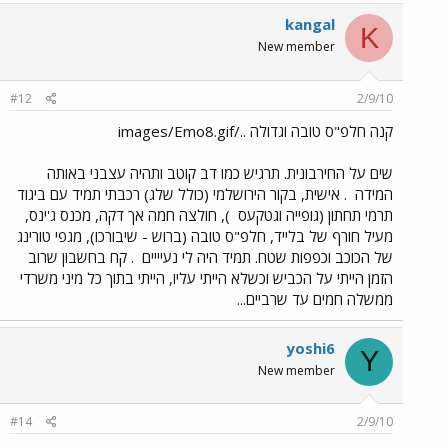
kangal
K
New member
#12
2/9/10
קנה חלפ"ס טובה וגדולה ../images/Emo8.gif
שים על החירבונית. תרגיש כמו דב קוטב ותהיה עצבני באותה
המידה
. אישית, בקור הירושלמי (כולל שלג) רכבתי תמיד עם ביגוד
תרמי תחתון (גופייה וגטקעס
), חולצה חמה אך דקה, מכנס ג'ינס,
מעיל חורף של בלייד, חלפ"ס טובה (ברוש - שיבורכו), מגפי טורינג
של הכוכב וכפפות שטח. תמיד היה לי נעיייים
. קח בחשבון שרוב
הזמן הייתי על הכביש וכשלא הייתי עליו, הייתי בתוך כל מיני משרדי
ממשלה חמים עד שרביים...
yoshi6
Y
New member
#14
2/9/10