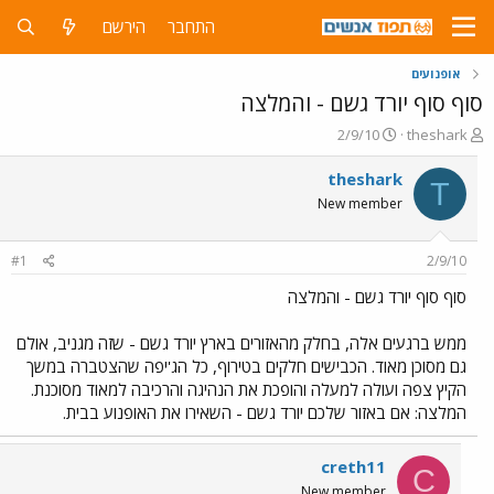
התחבר
הירשם
אופנועים
סוף סוף יורד גשם - והמלצה
פ
פ
2/9/10
theshark
ו
ו
ת
ר
theshark
T
ח
ס
New member
ה
ם
נ
ב
ו
ת
#1
2/9/10
ש
א
א
ר
סוף סוף יורד גשם - והמלצה
י
ך
ממש ברגעים אלה, בחלק מהאזורים בארץ יורד גשם - שזה מגניב, אולם
גם מסוכן מאוד. הכבישים חלקים בטירוף, כל הג'יפה שהצטברה במשך
הקיץ צפה ועולה למעלה והופכת את הנהיגה והרכיבה למאוד מסוכנת.
המלצה: אם באזור שלכם יורד גשם - השאירו את האופנוע בבית.
creth11
C
New member