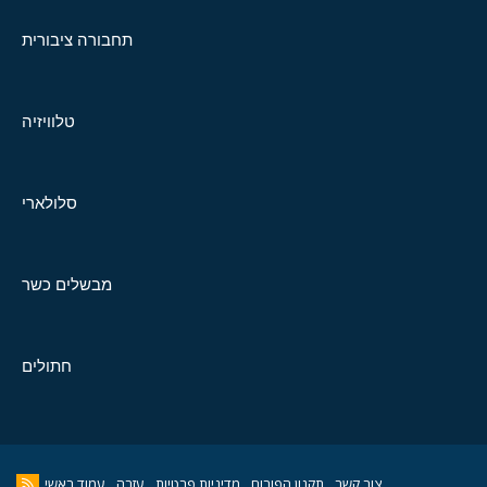
תחבורה ציבורית
טלוויזיה
סלולארי
מבשלים כשר
חתולים
צור קשר
תקנון הפורום
מדיניות פרטיות
עזרה
עמוד ראשי