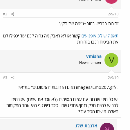
#2
2/9/10
זהירות בכביש רטוב+ג'יפה של הקיץ
תאונה ש ל3 אופנועים
קשור או לא ראבק מה נהיה לכם עוד יכפילו לנו
את הביטוח רכבו בזהירות
vmisha
V
New member
#3
2/9/10
../images/Emo207.gif מהם הרחובות "המסוכנים" בת"א?
יש כל מיני שדרות עם עצים מסוימים (לא זוכר את שמם) שגורמים
לכביש להיות חלק בזמן/אחרי גשם.
כיכר דיזינגוף היא אחד המקומות
האלה. מישהו מכיר עוד?
ארנבת שלג
א