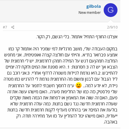
gilbola
G
New member
#7
2/9/10
אצלנו החורף התחיל אתמול. בלי הגשם, רק הקור.
במקום העבודה שלי, מושב מרגליות למי שמכיר היה אתמול קר כמו
אמצע פברואר בת"א.. והייתי עם חולצה קצרה ואופטימית.. אני מחפש
המלצה חמה(עם דגש על המילה חמה) לחרמונית. יש לי חרמונית של
הצבא אך יש לה 3 חסרונות: 1. היא סופגת את המים ולוקח לה יומיים
להתייבש. 2.היא גורמת לניידות משטרה לרדוף אחריי. 3.אני רוכב גם
ליד הגבול עם לבנון ומשום מה החרמונית גורמת לי להרגיש כמו מטרה
ניידת, לא יודע למה...
ע"מ לחסוך חשבתי לתפור על החרמונית
שלי פלסטיק כזה כמו של החליפות סערה.. האם מישהו עשה את זה
פעם, האם זה שווה את המאמץ או לפחות את הכמה מאות שקלים
שעולה חרמונית חדשה נגד גשם בחנות. כמה עולה חרמונית שלא
בולעת את המים? אני בהחלט מעדיף לקנות חרמונית חדשה בחנות
ייעודית, האם מישהו יכול להמליץ על כזו ועל מחירה? תודה. רק
באהבה.