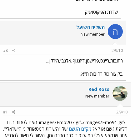
שדרת הפיקוסאמק
השליח השועל
ה
New member
#8
2/9/10
רחובות,ריינס,פרישמן,דיזנגוף,אלנבי,הירקון...
בקיצור כול רחובות ת"א.
Red Ross
New member
#1
2/9/10
../images/Emo207.gif../images/Emo91.gif-האם לסחוב היום
חליפת גשם או לא?
מק"ם הגשם
של "השירות המטאורולוגי הישראלי".
אתר שנמצא אצלי במועדפים כבר הרבה זמן, והעוזר לי מאוד להכריע