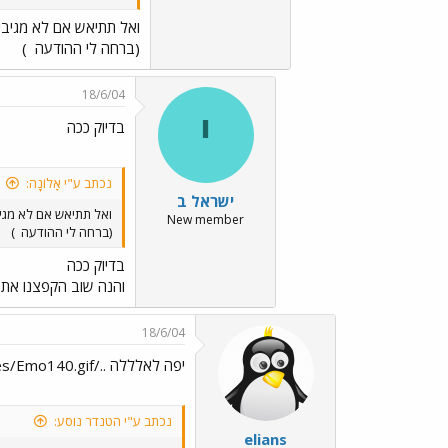
ואל תתיאש אם לא מגיבי
(ברחה לי ההודעה
)
18/6/04
י
בדיוק ככה
נכתב ע"י אָלוֹנָה:
ישראל ב
ואל תתיאש אם לא מגיב
New member
(ברחה לי ההודעה
)
בדיוק ככה
והנה שוב הקפצנו את 
18/6/04
יפה לאלללה ../images/Emo140.gif
נכתב ע"י הטנדר נוסע:
elians