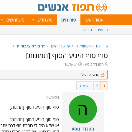
עמוד ראשי
פורומים
מה חדש
משתמשים
פוסטים
חיפוש
פורומים
אקטואליה
על סדר היום
תחבורה ציבורית
סוף סוף היגיע הסוף [תמונות]
פ
פ
הטנדר נוסע
16/6/04
ו
ו
ת
הנושא נעול.
ר
ח
ס
ה
ם
1
2
הבא
נ
ב
ו
ת
16/6/04
ש
א
ה
א
ר
סוף סוף היגיע הסוף [תמונות]
י
ך
סוף סוף היגיע הסוף [תמונות]
הטנדר נוסע
למשהו ראיון איך להכין מתקן גרירה