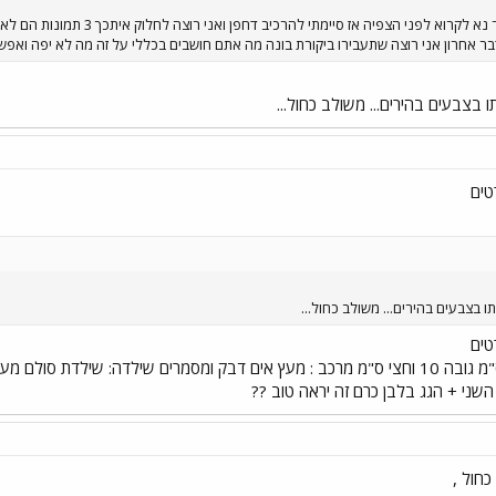
או שלא היה לי כותרת מוצלכת יותר 
ודבר אחרון אני רוצה שתעבירו ביקורת בונה מה אתם חושבים בכללי על זה מה לא יפה ואפש
 בצבעים בהירים... משולב כחול...
טים
 בצבעים בהירים... משולב כחול...
טים
אורך 31 ס"מ רוחב 11 וחצי ס"מ גובה 10 וחצי ס"מ מרכב : מעץ אים דבק ומסמרים שיל
שני + הגג בלבן כרם זה יראה טוב ??
כחול ,