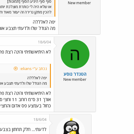
סוף סוף היגיע הסוף [תמונות]
New member
להכין מתקן גרירה זה יעזור מאוד 
יפה לאלללה
מה הגודל שלו ולדעתי תצבע אותו
18/6/04
ה
לא היתיאשתיתי והינה רצת פר
נכתב ע"י elians:
הטנדר נוסע
יפה לאלללה
New member
מה הגודל שלו ולדעתי תצבע אותו
לא היתיאשתיתי והינה רצת פר
כחול בעמצע פס אדום והחצי ה
18/6/04
לדעתי.... חלק תחתון בצבע 