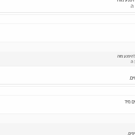
 ה
היפגע מזה
 ה
ם.
ם מיד
פים.