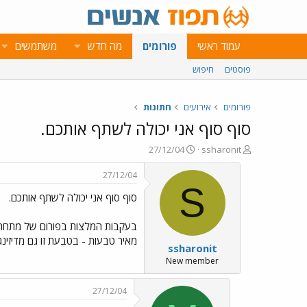
עמוד ראשי
פורומים
מה חדש
משתמשים
פוסטים
חיפוש
פורומים
אירועים
חתונות
סוף סוף אני יכולה לשתף אותכם.
פ
פ
27/12/04
ssharonit
ו
ו
ת
ר
27/12/04
ח
ס
S
סוף סוף אני יכולה לשתף אותכם.
ה
ם
נ
ב
ו
ת
ש
א
מאיר טבעות - בטבעת זו גם מדיזינגו
ssharonit
א
ר
י
New member
ך
27/12/04