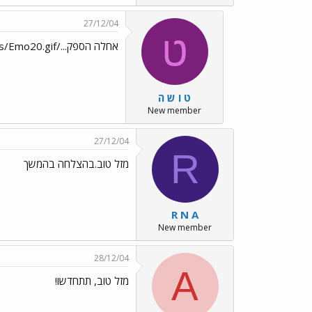
27/12/04
ט
אחלה הספק.../images/Emo20.gif
ט ו ש ה
New member
27/12/04
R
מזל טוב.בהצלחה בהמשך
R N A
New member
28/12/04
A
מזל טוב, תתחדשו!