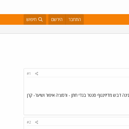
התחבר
הירשם
חיפוש
#1
גם כאן בתפוז,סגרנו אני והמיועד כמה דברים .צלם-זום 18 . שמלת כלה - נינה דבש מדיזינגוף סנטר בגדי חתן - ורסצ'ה איפור ושיער- קרן
#2