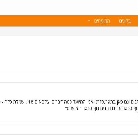
בלוגים
המומחים
בעקבות המלצות בפורום של מתחתנים ו
ף סנטר זר- גם בדיזינגוף סנטר " אואזיס"