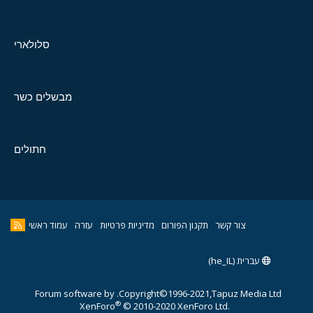
סלולארי
מבשלים כשר
חתולים
צור קשר
תקנון הפורום
מדיניות פרטיות
עזרה
עמוד ראשי
עברית (he_IL)
Forum software by
Copyright©1996-2021,Tapuz Media Ltd.
®
XenForo
© 2010-2020 XenForo Ltd.