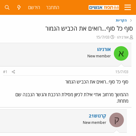
התחבר
הירשם
הקריות
סוף כל סוף...רואים את הכביש הגמור
פ
פ
אורניהו
15/7/03
ו
ו
ת
ר
אורניהו
א
ח
ס
New member
ה
ם
נ
ב
ו
ת
#1
15/7/03
ש
א
א
ר
סוף כל סוף...רואים את הכביש הגמור
י
ך
ההמשך מרחוב אח'י אילת לכיוון מסילת הרכבת והגשר הנבנה שם
מתחת.
קרנוש21
ק
New member