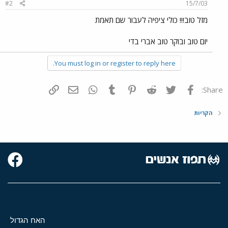
#2
15/7/03
מזל טוב!!! כולי ציפיה לעבור שם תאמת
יום טוב ובוקר טוב אברי בדי
You must log in or register to reply here.
פייסבוק
Twitter
Reddit
Pinterest
Tumblr
WhatsApp
דואר אלקטרוני
הוסף קישור
Share:
הקריות
האח הגדול