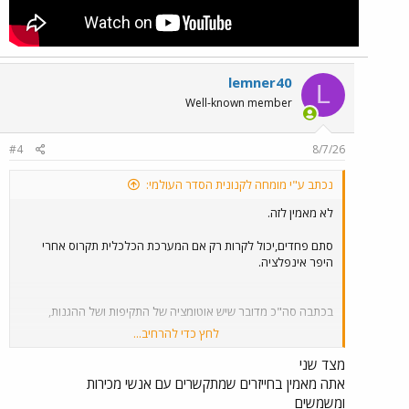
lemner40
L
Well-known member
#4
8/7/26
נכתב ע"י מומחה לקנונית הסדר העולמי:
לא מאמין לזה.
סתם פחדים,יכול לקרות רק אם המערכת הכלכלית תקרוס אחרי
היפר אינפלציה.
בכתבה סה"כ מדובר שיש אוטומציה של התקיפות ושל ההגנות,
לחץ כדי להרחיב...
חלפו הימים של הסרט hackers
מצד שני
אתה מאמין בחייזרים שמתקשרים עם אנשי מכירות
ומשמשים