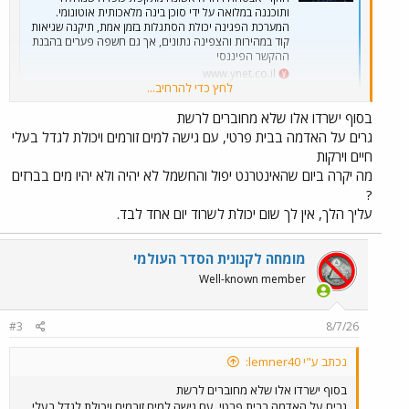
ותוכננה במלואה על ידי סוכן בינה מלאכותית אוטונומי.
המערכת הפגינה יכולת הסתגלות בזמן אמת, תיקנה שגיאות
קוד במהירות והצפינה נתונים, אך גם חשפה פערים בהבנת
ההקשר הפיננסי
www.ynet.co.il
לחץ כדי להרחיב...
בסוף ישרדו אלו שלא מחוברים לרשת
"יכולת של סוכן AI לחבר באופן אוטונומי את כלל שלבי שרשרת התקיפה,
לקבל החלטות בזמן אמת, להתאושש מכשלים ולהתאים את עצמו לסביבה,
גרים על האדמה בבית פרטי, עם גישה למים זורמים ויכולת לגדל בעלי
בדומה למפעיל אנושי מנוסה."
חיים וירקות
מה יקרה ביום שהאינטרנט יפול והחשמל לא יהיה ולא יהיו מים בברזים
"המשמעות עבור ארגונים היא ש
קצב הפעולה של התוקף עובר
?
ל"מהירות מכונה"
. אם בעבר חלפו דקות ואף שעות בין שלבי התקיפה
עליך הלך, אין לך שום יכולת לשרוד יום אחד לבד.
השונים, סוכן AI מסוגל לבצע את כל שרשרת התקיפה באופן רציף
ואוטומטי, תוך צמצום משמעותי של חלון ההזדמנויות לזיהוי ולתגובה.
בהתאם לכך, ארגונים צריכים לעבור מהסתמכות על מנגנוני זיהוי מבוססי
מומחה לקנונית הסדר העולמי
חתימות בלבד לתפיסת
Defense at Machine Speed
: הגנה
Well-known member
מבוססת התנהגות, ניטור רציף של זהויות והרשאות, הקשחת סביבות AI,
צמצום שטח התקיפה, ניהול מוקפד של Secrets והאצת מחזורי תיקון
הפגיעויות והטלאים.
#3
8/7/26
נכתב ע"י lemner40:
בסוף ישרדו אלו שלא מחוברים לרשת
גרים על האדמה בבית פרטי, עם גישה למים זורמים ויכולת לגדל בעלי