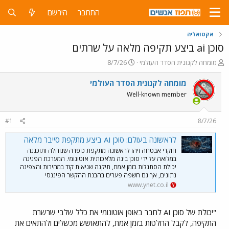
התחבר
הירשם
אקטואליה
סוכן ai ביצע תקיפה מלאה על שרתים
פ
פ
מומחה לקנונית הסדר העולמי
8/7/26
ו
ו
ת
ר
מומחה לקנונית הסדר העולמי
ח
ס
Well-known member
ה
ם
נ
ב
ו
ת
#1
8/7/26
ש
א
א
ר
לראשונה בעולם: סוכן AI ביצע מתקפת סייבר מלאה
י
חוקרי אבטחה זיהו לראשונה מתקפת כופרה שנוהלה ותוכננה
ך
במלואה על ידי סוכן בינה מלאכותית אוטונומי. המערכת הפגינה
יכולת הסתגלות בזמן אמת, תיקנה שגיאות קוד במהירות והצפינה
נתונים, אך גם חשפה פערים בהבנת ההקשר הפיננסי
www.ynet.co.il
"יכולת של סוכן AI לחבר באופן אוטונומי את כלל שלבי שרשרת
התקיפה, לקבל החלטות בזמן אמת, להתאושש מכשלים ולהתאים את