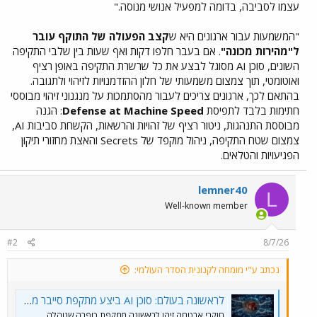
עצמו לסביבה, בדומה למפעיל אנושי מנוסה."
"המשמעות עבור ארגונים היא ש
קצב הפעולה של התוקף עובר
ל"מהירות מכונה"
. אם בעבר חלפו דקות ואף שעות בין שלבי התקיפה
השונים, סוכן AI מסוגל לבצע את כל שרשרת התקיפה באופן רציף
ואוטומטי, תוך צמצום משמעותי של חלון ההזדמנויות לזיהוי ולתגובה.
בהתאם לכך, ארגונים צריכים לעבור מהסתמכות על מנגנוני זיהוי מבוססי
חתימות בלבד לתפיסת
Defense at Machine Speed
: הגנה
מבוססת התנהגות, ניטור רציף של זהויות והרשאות, הקשחת סביבות AI,
צמצום שטח התקיפה, ניהול מוקפד של Secrets והאצת מחזורי תיקון
הפגיעויות והטלאים.
lemner40
L
Well-known member
#2
8/7/26
נכתב ע"י מומחה לקנונית הסדר העולמי:
לראשונה בעולם: סוכן AI ביצע מתקפת סייבר מלאה
חוקרי אבטחה זיהו לראשונה מתקפת כופרה שנוהלה