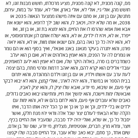
מס, קונה מכונית, לא קונה מכונית, מציע מרכולתו, חושש מבנות זוגו, לא
חושש מהן, אולי גיי, אולי לא, אולי בארון, אולי לא, עומד על במות, עירום,
מתנשק עם בן זוגו, או סתם עם איזה מישהו ממצעד הגאווה 2035 או
2038, או מה שלא יהיה, ויכאב לו, והוא שוב ילך לרופא, והוא ישנא את
אבא ואת אמא שהרסו לו את החיים, והוא ימצא בת זוג, או בן זוג, ואז
ייפרד, או לא, ויהיו לו ילדים, או לא, והוא ישלח אותם לגן אנתרופוסופי, או
לא, והוא יהיה כל כך גאה בהם, והם ישנאו אותו מוות, או לא, והוא יראה
פורנו, והוא יתגרה בעיקר מגאנג באנג ואנאלי, ואיך בסוף הוא או הם גומר
או גומרים לה על הפנים, והוא יאמין באלוהים או לא, ואם כן הוא יעלב
כשמדברים בו סרה, באלוה היקר שלו, ואם לא יאמין הוא ילעג למאמינים,
עובדי אלילים הוא יקרא להם, והוא יאהב דרמות וסרטי מתח, בהם יצפה
לעת ערב עם אשתו וילדיו, או עם בן זוגו וילדם המהונדס, ווהוא יתרום
בבית הספר או במשרד, והוא יהיה לארג', ואולי קמצן, והוא לא יבוא לבקר
אף פעם, או שיבוא, מי יודע, ואבא שלו יציק לו, והוא יציק לאביו,
ואבאשלו ימות ויישכח, והוא ימשיך את חייו, ומתישהו יבואו כאבים גדולים,
כאבים שלא עוברים אף פעם, והוא ילחם בהם או לא, והוא ימות עם
ילדים או בלי ילדים, וכך או כך או כך או כך הכל יהיה אותו הדבר, ואיזו
הקלה שלא הבאתי לעולם יצור שכל אלה וודאי יהיו מנת חלקו, ואשר
יסבול כל כך, או שלא, ואולי יהיה ילד סבבה, שמעביר את החיים בכיף,
ויוצר, ומלא מרץ, חברים, אופטימיות, מצליחן, מי יודע, שוס של בן אדם,
שיום אחד, כך סתם, יבוא כאב שלא עובר, וכל החיים סבבה שלו יקפצו