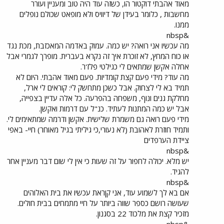
מאוד אהבתי דוקטור הו, כשזה עוד היה טוב ומעניין ועורר
מחשבות , כלומר בעידן של דיוויס ולא מופאט שכולם נופלים
ממנו.
&nbsp
מה עכשיו אני רואה? יש כמה. עמוק באדמה המאכזבת, מכת נגד
או כוח המחץ, לא זוכרת איך זה נקרא בעברית. מופרך לגמרי אבל
אחלה אקשן שמתאים לי כגילטי פלז'ר.
מה עוד? מידי פעם קצת קומדיות. פעם מאוד אהבתי. היום לא
תמיד בא לי לצחוק. אבל כשכן מתחשק לי: קוראים לי ארל,
מחלקת גנים ונוף, משפחה בהפרעה. כל אלה עדיין בצפייה,
אבל יש כמה המתנות לעתיד. כנ"ל עם דרמות ואקשן.
מידי פעם רואה גם משמרת שלישית. אקשן ודרמה שמתאימים לי.
ותמיד חוזרת לאהובת (לא נעורי,כי גיליתי בגיל מאוחר) חיי- באפי
ציידת הערפדים
&nbsp
יש מלא. יכולה לחפור על זה שעות כי אין לי שום דבר מעניין אחר
להגיד.
&nbsp
אם בא לך לשמוע עוד, אני קןראת עכשיו את בית האלוהים
שעושה רושם כספר שווה ביותר על חיי מתמחים בבית חולים.
מזכיר קצת את מלכוד 22 בסגנון.