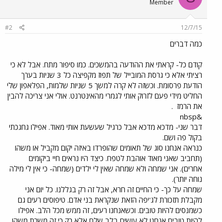
Member
#2
12/7/15
כמה דברים
קודם כל- קראתי את ההודעה בהמשכים. כמו סיפור מתח. אבל לא כי
רציתי אלא כי גרסת המובייל של תפוז מקפיצה כל 3 שניות בערך
הודעת פרסומת. וכשזה לא קרה למשך 5 שניות שלמות, הפלאפון שלי
החליט מידי פעם לזרוק אותי לגמרי מהאינטרנט. אולי אני צריכה להבין
את הרמז
.
&nbsp
דבר שני- מדכא מדכא אבל כרגיל שעשעת אותי מאוד. אפילו גחגכתי
בקול פה ושם.
כנראה אנחנו סוג של תאומים שהופרדו באיזה יקום מקביל או משהו
(תחביב שאני מאוד אוהבת לטפח. כיצד היו נראים חיי ביקומים
אחרים). אני שמחה ולא שמחה שאין לי ילדים (שמחה- כי אין לי מילה
נוחה יותר).
שמחה על כך- כי החיים זה חרא, אבל זה רק בגללנו. כל יום אני
מקבלת תזכורת לג'יפה הזאת שנקראת בני אדם. טיפוסים רעים גם
כשמנסים להיות טובים. וכשאנחנו רעים, זה ממש מכל הלב. אפילו
להיות טובים אנחנו לא עושים בלב שלם אלא רק כי זה משרת משהו.