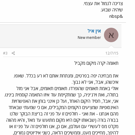
צריכה לגמול את עצמי.
שיהיה שבוע.
&nbsp
אין איל
א
New member
#3
12/7/15
תאומה יקרה מיקום מקביל
את מבחינה יפה בפרטים, ומנתחת אותם לא רע בכלל. שאפו.
איכשהו, אבל, אני לא נבוך.
אולי באמת תאומים שהופרדו. תאומים תאומים, אבל אני מזל
בתולה, ואת וירג'יניה, כך שמתקיימת עוד איזו התאמה קוסמית בינינו.
אני, אבל, חסיד היקום האחד, ועל כן אינני בוחן את האפשרויות
האינסופיות שמציעים היקומים המקבילים, אם כי שמעתי שבאחד
מהם אנחנו - את ואני - חולפים זו על פני זה בריצת הבוקר שלנו
בבורה בורה (שבאותו יקום היא מקום מתועש עד מאד, והיא מהווה
מקלט מס לעשירי עם ועולם), אם כן, אנו חולפים זה על פני זו או
להיפך, מחייכים מעט, וממשיכים הלאה, כשני אידיוטים גמורים,