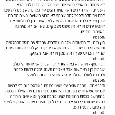
לא שמחה- כי אצלי במשפחה יש בסה"כ 2 ילדים לדור הבא
(=נכדים) והורי היקרים מאוד מאוד רוצים עוד נכדים. לא נעים לי לשבור
להם את הלב ולספר להם שממני לא תבוא הישועה. משום מה הם
עדיין מצפים לנס. הבאסה היא שזה לא באמת נתון להחלטתי אם
להביא ילדים או לא. זה פשוט מצב קיים, ולא- אני לא מאמינה
באמהות יחידנית.
&nbsp
חוץ מזה- כל התיאורים שלך היו נהדרים. אהבתי את חוסר ההחלטיות
וממש צחקתי כשהדבר היחיד שלא היה לך ספק לגביו זה סוג הפורנו
שהילד הבדיוני שלך יראה. מכוון או לא אבל מצחיק.
&nbsp
דבר נוסף- ממש לא בא להתחיל עוד שבוע. אני יודעת שלכולם
שבתות הן נורא קשות אבל אצלי זה תענוג. יכולה לראות סדרות
ולהיכנס לעולם שכולו פנטזיה. שבוע חדש זה בלעעע.
&nbsp
ודבר אחרון- מה זה אומר עלי שאני נכנסת באובססיביות כדי לראות
אם יש משהו חדש בפורום הזה? אובססיבית זו כנראה המילה הנכונה
בהתחשב בכמות ההודעות שאני כותבת ובסוף יוצא שאני היחידה
כמעט שחוזרת לקרוא אותן (כי חיי כל כך סוערים שכבר הספקתי לשכול
מה כתבתי לפני רגע).
&nbsp