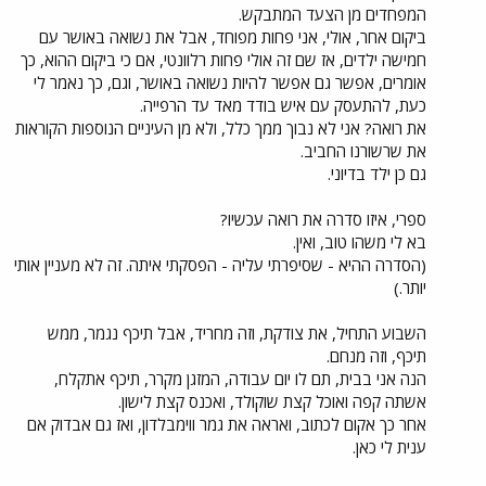
המפחדים מן הצעד המתבקש.
ביקום אחר, אולי, אני פחות מפוחד, אבל את נשואה באושר עם
חמישה ילדים, אז שם זה אולי פחות רלוונטי, אם כי ביקום ההוא, כך
אומרים, אפשר גם אפשר להיות נשואה באושר, וגם, כך נאמר לי
כעת, להתעסק עם איש בודד מאד עד הרפייה.
את רואה? אני לא נבוך ממך כלל, ולא מן העיניים הנוספות הקוראות
את שרשורנו החביב.
גם כן ילד בדיוני.
ספרי, איזו סדרה את רואה עכשיו?
בא לי משהו טוב, ואין.
(הסדרה ההיא - שסיפרתי עליה - הפסקתי איתה. זה לא מעניין אותי
יותר.)
השבוע התחיל, את צודקת, וזה מחריד, אבל תיכף נגמר, ממש
תיכף, וזה מנחם.
הנה אני בבית, תם לו יום עבודה, המזגן מקרר, תיכף אתקלח,
אשתה קפה ואוכל קצת שוקולד, ואכנס קצת לישון.
אחר כך אקום לכתוב, ואראה את גמר ווימבלדון, ואז גם אבדוק אם
ענית לי כאן.