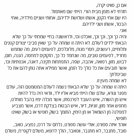
אם כן, סוויט יקרה,
חזרתי לא מזמן מבית הורי. הייתי שם מאתמול.
היו שם אחי הקטן, אשתו ושלושת ילדיהם, אחותי ושניים מילדיה, ואחי
הבכור, אשתו ושני ילדיהם.
ואני.
והיה כך וכך, וכך וכך, ואכלנו וכו', ולראשונה בחיי שמחתי על כך שלא
הבאתי ילדים לעולם. לא היתה זו שמחה על כך שאין סביבי יצורים קטנים
ותלותיים, רעשנים, חסרי מנוח, מלוכלכים, לפעמים רעים, מה שממש
מחריד, לפעמים טובים, מה שנחמד כל כך, הזקוקים למחסה, הגנה, חום,
לבוש, מזון, רפואה, אהבה, שפה, התפתחות תקינה, דאגה, אכפתיות וכו',
אשר תובעים את כל כולך כל הזמן, ואשר ממילא אתה נותן להם את כל
שביכולתך.
לא שמחה מעין זו.
היתה זו שמחה על כך שלא הבאתי נשמה לעולם המטומטם הזה, עולם
מפגר ונורא, עולם שלו הייתי מביא אליו ילד, וודאי היה גדל להיות
איש מן השורה, איש העובד לפרנסתו, אשר מכלה ימיו בהבל מוחלט,
מחפש אחר מזון, זוגיות, דיור, איש הבטוח בצדקת דרכו, אשר מצביע
למפלגה מן השמאל או מן הימין, התומך בשוק חופשי או בשוק שאינו
חופשי,
אוהד איזה ספורט, אולי עושה ספורט, נלחם על דרכו, נפצע, כואב,
סובל, מתגבר, לא מתגבר, ווטאבר, הולך לרופא, משלם לקופ"ח, משלם