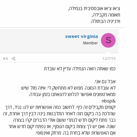
צ'או צ'או אובססיבית בגמילה,
תאומה מקבילה,
וירג'יניה הבתולה.
sweet virginia
S
Member
#4
12/7/15
כמו שאתה רואה הגמילה עדיין לא עובדת
אבל גם אני.
לא עובדת הכוונה. ממש לא מתחשק לי. איזה מזל שיש
סמארטפונים ואפשר לגלוש להנאתנו בזמן עבודה.
&nbsp
יקומים מקבילים זה כיף. לחשוב כמה אפשרויות יש לנו. נגיד, דרך
שהלכת בה ביקום הזה לאחר התלבטות בינה לבין דרך אחרת, זה
כבר פתח ליקום חדש לגמרי ששם אולי הדברים יקרו בצורה
שונה. ואם יש לך צומת ביקום הנוסף, אז נפתח יקום חדש אחר
אם האפשרות שלא בחרת בה. מרתק ואינסופי.