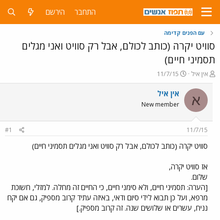
התחבר
הירשם
עם הפנים קדימה
סוויט יקרה (כותב לכולם, אבל רק סוויט ואני מגלים
תסמיני חיים)
פ
פ
אין איל
11/7/15
ו
ו
ת
ר
אין איל
א
ח
ס
New member
ה
ם
נ
ב
ו
ת
#1
11/7/15
ש
א
א
ר
סוויט יקרה (כותב לכולם, אבל רק סוויט ואני מגלים תסמיני חיים)
י
ך
אז סוויט יקרה,
שלום.
[הערה: תסמיני חיים, ולא סימני חיים, כי החיים זה מחלה. למזלי, חשוכת
מרפא, ועל כן תבוא לידי סיום ודאי, באיזה עתיד קרוב מספיק, גם אם יקח
נניח, עשרים או שלושים שנה. זה קרוב מספיק.]