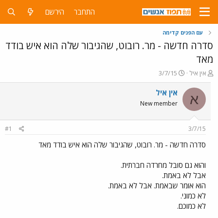
התחבר
הירשם
עם הפנים קדימה
סדרה חדשה - מר. רובוט, שהגיבור שלה הוא איש בודד
מאד
פ
פ
אין איל
3/7/15
ו
ו
ת
ר
אין איל
א
ח
ס
New member
ה
ם
נ
ב
ו
ת
#1
3/7/15
ש
א
א
ר
סדרה חדשה - מר. רובוט, שהגיבור שלה הוא איש בודד מאד
י
ך
והוא גם סובל מחרדה חברתית.
אבל לא באמת.
הוא אומר שבאמת. אבל לא באמת.
לא כמוני.
לא כמוכם.