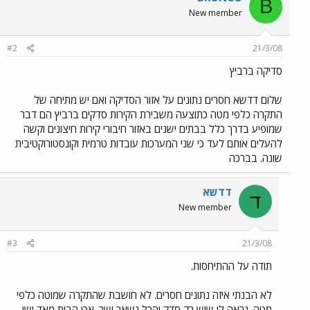
B
New member
#2
21/3/08
סדיקה ברביץ
שלום דדשא חסרים נתונים על אזור הסדיקה ואם יש מתיחה של
התקרה כלפי מטה כתוצעה משבירת הקירות סדקים ברביץ הם דבר
שמופיע בדרך כלל בבתים ישנים באזור חיבורי קירות חיצונים וקשה
להעלים אותם לעד כי שני המערכות עובדות טרמית וקונסטורוקטיבית
שונה. בברכה
דדשא
ד
New member
#3
21/3/08
תודה על ההתיחסות.
לא הבנתי איזה נתונים חסרים. לא חושבת שהתקרה שמוטה כלפי
מטה. נראה לי שיש רק סדק והכל נשאר ישר. אכן הבית מאד ישן.