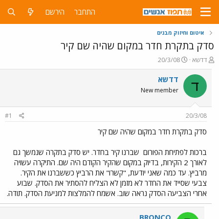
התחבר
הירשם
איטום וחיזוק מבנים
סדק בתקרת חדר במקום שהיה שם קיר
פ
פ
דדשא
20/3/08
ו
ו
ת
ר
דדשא
ד
ח
ס
New member
ה
ם
נ
ב
ו
ת
#1
20/3/08
ש
א
א
ר
סדק בתקרת חדר במקום שהיה שם קיר
י
ך
ברכות לפתיחת הפורום
שברנו קיר בחדר. יש סדק בתקרה שנמשך גם
לאורך 2 הקירות, בדיוק במקום שהקיר הקודם היה שם. התיקרה עשויה
מרביץ. עד כמה שאני יודעת, "קשרו" את הרביץ כששברנו את הקיר.
צבעי שסייד את החדר לא מזמן לא הצליח להסתיר את הסדק. שבוע
אחרי הצביעה הסדק נראה שוב. אשמח להמלצות למניעת הסדק. תודה.
BRONCO