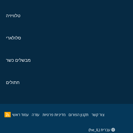
טלוויזיה
סלולארי
מבשלים כשר
חתולים
צור קשר
תקנון הפורום
מדיניות פרטיות
עזרה
עמוד ראשי
עברית (he_IL)