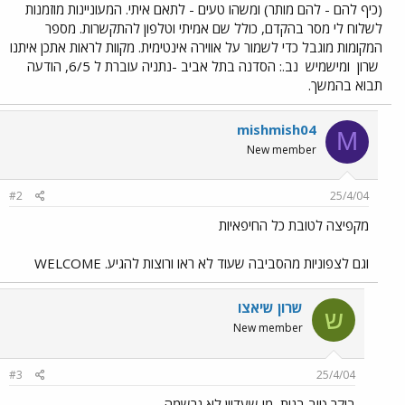
(כיף להם - להם מותר) ומשהו טעים - לתאם איתי. המעוניינות מוזמנות
לשלוח לי מסר בהקדם, כולל שם אמיתי וטלפון להתקשרות. מספר
המקומות מוגבל כדי לשמור על אווירה אינטימית. מקוות לראות אתכן איתנו
שרון
ומישמיש
נב.: הסדנה בתל אביב -נתניה עוברת ל 6/5, הודעה
תבוא בהמשך.
mishmish04
M
New member
#2
25/4/04
מקפיצה לטובת כל החיפאיות
וגם לצפוניות מהסביבה שעוד לא ראו ורוצות להגיע. WELCOME
שרון שיאצו
ש
New member
#3
25/4/04
בוקר טוב בנות, מי שעדיין לא נרשמה