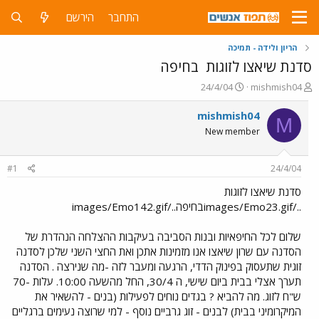
התחבר
הירשם
הריון ולידה - תמיכה
סדנת שיאצו לזוגות
בחיפה
פ
פ
24/4/04
mishmish04
ו
ו
ת
ר
mishmish04
M
ח
ס
New member
ה
ם
נ
ב
ו
ת
#1
24/4/04
ש
א
א
ר
סדנת שיאצו לזוגות
י
../images/Emo23.gifבחיפה../images/Emo142.gif
ך
שלום לכל החיפאיות ובנות הסביבה בעיקבות ההצלחה הנהדרת של
הסדנה עם שרון שיאצו אנו מזמינות אתכן ואת החצי השני שלכן לסדנה
זוגית שתעסוק בפינוק הדדי, הרגעה ומעבר לזה -מה שנירצה . הסדנה
תערך אצלי בבית ביום שישי, ה 30/4, החל מהשעה 10:00. עלות -70
ש"ח לזוג. מה להביא ? בגדים נוחים לפעילות (בנים - להשאיר את
המיקרומיני בבית) לבנים - זוג גרביים נוסף - למי שרוצה נעימים ברגליים