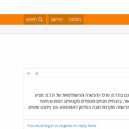
התחבר
הירשם
חיפוש
#1
נם בת.ל.מ. מרכז ההכשרה וההשתלמויות של ת.ל.מ. מציע
אור, בהנחיית מנחים ומטפלים מקצועיים. המפגש מיועד
בחוף קולוני, ליד מלון מנדרין הרשמה מוקדמת חובה בטלפון 03-6995897. (ייתכנו שינויים
You must log in or register to reply here.