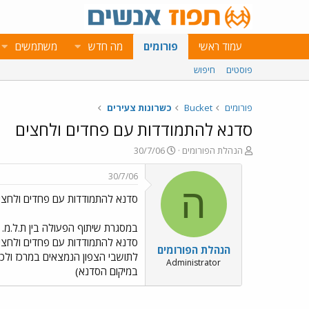
עמוד ראשי
פורומים
מה חדש
משתמשים
פוסטים
חיפוש
פורומים
Bucket
כשרונות צעירים
סדנא להתמודדות עם פחדים ולחצים
פ
פ
הנהלת הפורומים
30/7/06
ו
ו
ת
ר
30/7/06
ח
ס
ה
סדנא להתמודדות עם פחדים ולחצי
ה
ם
נ
ב
ו
ת
במסגרת שיתוף הפעולה בין ת.ל.מ. ו
ש
א
סדנא להתמודדות עם פחדים ולחצים ב
הנהלת הפורומים
א
ר
לתושבי הצפון הנמצאים במרכז ולכ
י
Administrator
במיקום הסדנא)
ך