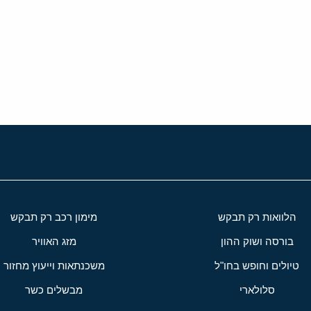
י
שור
הלוואות רק תבקש
מימון רכב רק תבקש
בורסה ושוק ההון
מזג האוויר
טיולים וחופש בחו"ל
משכנתאות וייעוץ מחזור
סלולארי
מבשלים כשר