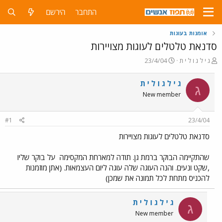
התחבר
הירשם
אומנות בעוגות
סדנאת טלטלים לעוגות מצויירות
פ
פ
ג י ל ג ו ל י ת
23/4/04
ו
ו
ת
ר
ג י ל ג ו ל י ת
ג
ח
ס
New member
ה
ם
נ
ב
ו
ת
#1
23/4/04
ש
א
א
ר
סדנאת טלטלים לעוגות מצויירות
י
ך
שהתקיימה הבוקר ברמת גן. תודה למארחת המקסימה
על בוקר שליו
,שקט ונעים. והנה העוגה שלה עוגה ליום העצמאות. (אתן מוזמנות
להכניס מתחת לכל תמונה את שמכן)
ג י ל ג ו ל י ת
ג
New member