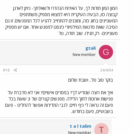
המון המון תודות לך, על האירוח הנהדר! ולשאלתך- ניתן לארגן
קבוצה כזו, הבעיה העיקרית היא למצוא מספיק משתתפים
המעוניינים בחוג כזה, ומוכנים להתחייב להגיע לכל המפגשים. זו גם
הסיבה שאת סדנאת המילפיורי כינסנו למפגש אחד. אם יש מספיק
מעוניינים- רק תגידו. שוב תודה, טל
gtali
G
New member
#18
24/4/04
בוקר טוב טל.. ושבת שלום
איך את רוצה שנודיע לך? במסרים אישיים? אני לא מדברת על
פגישות ארוכות לתוך הלילה. מפגשים קצרים של 3 שעות בכל
פעם זה נראה לי כיף חיים. לגבי התדירות אפשר להחליט - פעם
בשבועיים, פעם בחודש..
t a l talim
T
New member