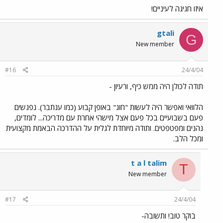
איזו חגיגה לעיניים!
gtali
G
New member
#16
24/4/04
תודה לכולן היה ממש כיף, ורעיון -
הלוואי ואפשר היה לעשות "חוג" באופן קבוע (כמו ענתבר). נפגשים
פעם בשבועיים בכל פעם אצל מישהי אחרת עם מדריכה... לומדים,
נהנים ומפטפטים. ותודה מיוחדת לגלית על ההדרכה הבאמת מקצועית
ומכל הלב.
t a l talim
T
New member
#17
24/4/04
בוקר טוב! ותשובה-