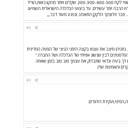
הרפורמות הגדולות הצפויות בשנה הבאה בבנקאות, בנמלים, בחשמל ובמקרקעין." במילים פשוטות הסמרטוט הלאומי לקח 200-300-400-500 שקלים ויותר מהקצבאות,הוריד
יהיו הרבה יותר עשירים. על ביצועי הכלכלה הישראלית השפיעו
.. סבר פלוצקר הלקקן התאכזב ונפגע מעוד דבר,,,
#2
תניהו מיצב את עצמו בקצה הימני הניצי של המפה המדינית
הפלסטינים לבין שגשוג אמיתי של הכלכלה ושל החברה."
 לך בעיה וכדאי שתבדוק את עצמך טוב טוב בזמן שאתה
רים והאמינות שלו.
#3
פינוי,ועקירת היהודים.