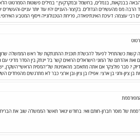
יד הרבה מס מהעשירים הגדולים. בקיצור-העניים יהיו עוד יותר עניים-והעשירים 
 רבי עוצמה: דעיכת האינתיפאדה, פריחת הטכנולוגייה וייסוף המטבע האירופי.
טוט
נה קשות כשהתחיל לפעול להכשלת תוכנית ההתנתקות של ראש הממשלה שרון. נ
 ואת אהדתם של המוני הישראלים הרואים קשר בל יינתק בין הסדר מדיני עם 
 בדיוק ? סבר פולצקר אם אתה מתאכזב מהאמינות של"המסית הראשי"השקרן, יש
ן ציון-וחגי בן ארצי. אפילו בן ציון-ובן ארצי כבר לא מתרגשים מהפחדים השק
המפורסמת
סמת של מוסר חברון-חותם וואי. בחודש ינואר תאשר הממשלה שוב את הבריחה,ה