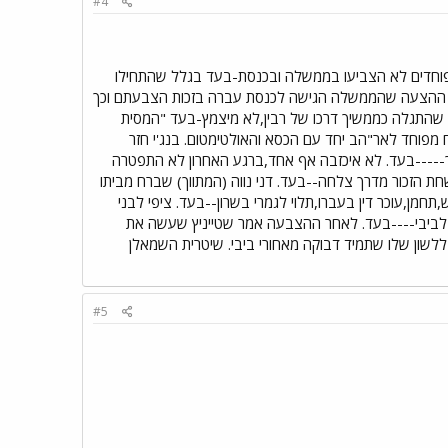
#4
פוחדים לא הצביעו בממשלה ובכנסת-בעד בגלל שהתחילו
לם ההצעה שהממשלה הגישה לכנסת עברה בזכות הצבעתם וכך
ן שהתגלה כממשיך דרכו של רבין,לא מיצמץ-בעד "המסית
ח מפוחד לאר"הב יחד עם הכסא והאולטימטום. בנג'י חזר
-----בעד. לא איכזבה אף אחד,ברגע האחרון לא התפטרה
ת הזכור מדרך צלחה--בעד. דני נווה (המתווך) שברח מביתו
חמן,עוכר דין בעברו,תלוי לגמרי בשרון--בעד. ציפי לבני
 לביבי----בעד. לאחר ההצבעה אמר שטייניץ שעשה את
ללשון שלו שתמיד דבוקה מאחורי ביבי. שיטרית השמאלן
#5