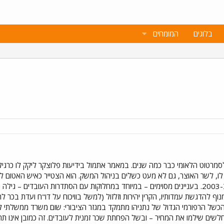
בלוגים
המומחים
רטוט הלאומי כבר כמה שנים. במאמר אתמול בידיעות פלוצקר ליקק לו כרגיל,
לו, לשר האוצר, גם לא מעט כשלים בניהול המשק. הוא הצטייר כאיש האטום למ
באחריות מובהקת להחמרת העוני ב-2003. בעניינים מסוימים – במיוחד במחלוקות עם הסתדרות 
וף להדגשת עמדותיו, הקרין יהירות וזלזול (למשל בוויכוח על דו"ח ועדת בכר
". הכשל הרפורמי הגדול של נתניהו מתמקד במגזר הציבורי: שום משרד ממשלת
שים שילמו את המחיר – ובשל הפחתת שכר זמנית לעובדים. זה כמובן אינו תחלי