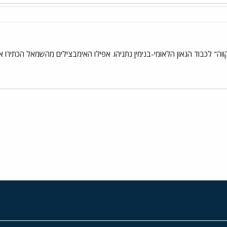
וה" לכבוד הגאון הלאומי-בנימין נתניהו. אפילו האימבצילים מהשמאל הכתירו או
י
שור