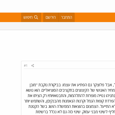
התחבר
הירשם
חיפוש
#1
 אבל פלוצקר גם הפתיע את עצמו. בביקורת נוקבת "מובן
חיר האנושי של הקיצוצים בתקציבים הסוציאליים. הוא נושא
העובדים – גילה נתניהו נטייה מופרזת להתלהמות, והתבטאויותיו רק הציתו את
 להפרדת קופות הגמל וקרנות הנאמנות מהבנקים), והשתמש יותר
י לא התייעל. הצמצום בהוצאות הממשלה הושג בשל הקטנת
ף לשינוי מבני עמוק. שינוי כזה גם לא נכלל ברשימת