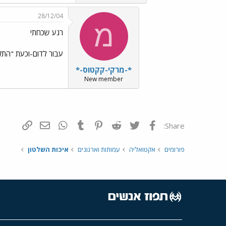
28/12/04
מ
רגע שכחתי
עבור לדום-וכעת "התקו
*-מרקי-קקטוס-*
New member
פייסבוק
Twitter
Reddit
Pinterest
Tumblr
WhatsApp
דואר אלקטרונ
הוסף קי
Share:
פורומים
אקטואליה
עמותות וארגונים
איכות השלטון