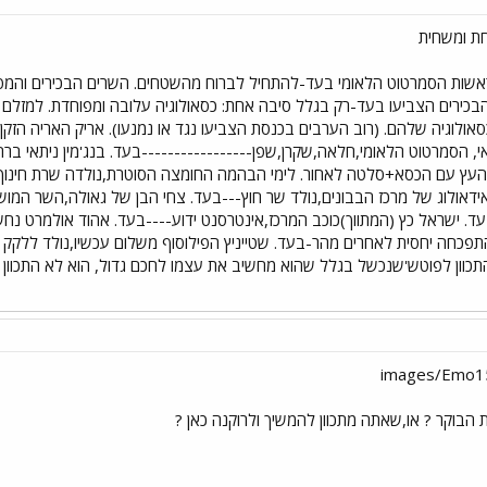
אשות הסמרטוט הלאומי בעד-להתחיל לברוח מהשטחים. השרים הבכירים והמ
כירים הצביעו בעד-רק בגלל סיבה אחת: כסאולוגיה עלובה ומפוחדת. למז
ולוגיה שלהם. (רוב הערבים בכנסת הצביעו נגד או נמנעו). אריק האריה הזק
י, הסמרטוט הלאומי,חלאה,שקרן,שפן-----------------בעד. בנג'מין ניתאי בר
מהעץ עם הכסא+סלטה לאחור. לימי הבהמה החומצה הסוטרת,נולדה שרת חינוך
דאולוג של מרכז הבבונים,נולד שר חוץ---בעד. צחי הבן של גאולה,השר המושח
ד. ישראל כץ (המתווך)כוכב המרכז,אינטרסנט ידוע----בעד. אהוד אולמרט נחש,ת
כחה יחסית לאחרים מהר-בעד. שטייניץ הפילוסוף משלום עכשיו,נולד ללקק
 התכוון לפוטש'שנכשל בגלל שהוא מחשיב את עצמו לחכם גדול, הוא לא התכוון 
הבוקר ? או,שאתה מתכוון להמשיך ולרוקנה כאן ?