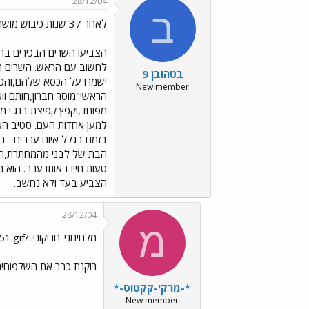
28/12/04
ב
לאחר 37 שנות כיבוש מושחת ומשחית
הצביעו השרים הבכירים בר
לחשוב עם הראש. השרים הב
בטהובן 9
ישמרו על הכסא שלהם,והכסא
New member
הראשי"מוסר חברון,חותם ווא
מפוחד,וקפץ קפיצת בנג'י 
למען אחדות העם. סטיב האי
בזמנו בגלל איום ערבים--בע
הבת של לבני מהמחתרת,התפ
טעות חייו באותו ערב. הוא
הצביע בעד ולא נחשב.
28/12/04
מ
מלחינוני-חריקוני../images/Emo151.gif
רוקנת כבר את השלפוחית 
*-מרקי-קקטוס-*
New member