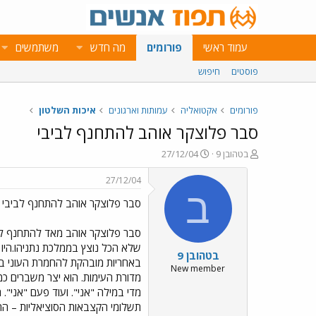
עמוד ראשי
פורומים
מה חדש
משתמשים
פוסטים
חיפוש
פורומים
אקטואליה
עמותות וארגונים
איכות השלטון
סבר פלוצקר אוהב להתחנף לביבי
פ
פ
בטהובן 9
27/12/04
ו
ו
ת
ר
27/12/04
ח
ס
ב
סבר פלוצקר אוהב להתחנף לביבי
ה
ם
נ
ב
ו
ת
סבר פלוצקר אוהב מאד להתחנף לסמ
ש
א
שלא הכל נוצץ בממלכת נתניהו.היו 
בטהובן 9
א
ר
י
New member
מדורת העימות. הוא יצר משברים כמנ
ך
מדי במילה "אני". ועוד פעם "אני
תשלומי הקצבאות הסוציאליות – החל