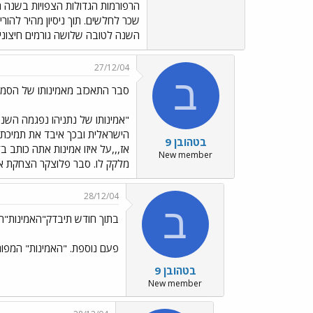
שכר לחלשים. תוך ניסיון מהיר להור
השנה לטובה שלושה גורמים חיצוניים
27/12/04
ב
סבר התאכזב מאמינותו של הסמר
"אמינותו של נתניהו נפגמה הש
הישראלית ובכך איבד את תמיכתם
בטהובן 9
אז,,,על איזו אמינות אתה כותב
New member
מלקק לו. סבר פלוצקר הצחקת את ב
28/12/04
ב
בתוך חודש תיבדק"האמינות"
פעם נוספת. "האמינות" המפור
בטהובן 9
New member