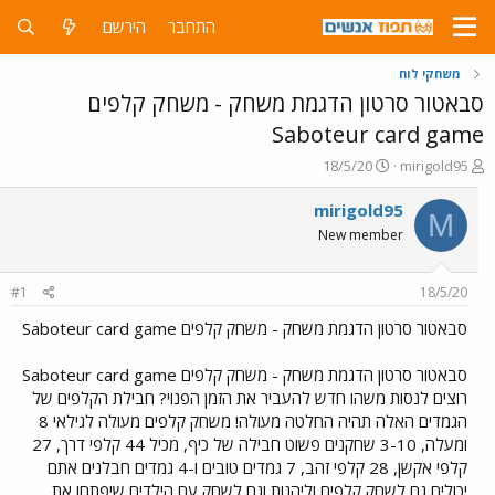
התחבר
הירשם
משחקי לוח
סבאטור סרטון הדגמת משחק - משחק קלפים
Saboteur card game
פ
פ
18/5/20
mirigold95
ו
ו
ת
ר
mirigold95
M
ח
ס
New member
ה
ם
נ
ב
ו
ת
#1
18/5/20
ש
א
א
ר
סבאטור סרטון הדגמת משחק - משחק קלפים Saboteur card game
י
ך
סבאטור סרטון הדגמת משחק - משחק קלפים Saboteur card game
רוצים לנסות משהו חדש להעביר את הזמן הפנוי? חבילת הקלפים של
הגמדים האלה תהיה החלטה מעולה! משחק קלפים מעולה לגילאי 8
ומעלה, 3-10 שחקנים פשוט חבילה של כיף, מכיל 44 קלפי דרך, 27
קלפי אקשן, 28 קלפי זהב, 7 גמדים טובים ו-4 גמדים חבלנים אתם
יכולים גם לשחק קלפים וליהנות וגם לשחק עם הילדים שיפתחו את