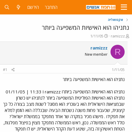
התחבר
הירשם
אקטואליה
נתניהו הוא האישיות המשפיעה ביותר
פ
פ
1/11/05
ramizzz
ו
ו
ת
ר
ramizzz
R
ח
ס
New member
ה
ם
נ
ב
ו
ת
#1
1/11/05
ש
א
א
ר
נתניהו הוא האישיות המשפיעה ביותר
י
ך
נתניהו הוא האישיות המשפיעה ביותרו ramizzz ו 11:33 | 01/11/05
נתניהו הוא האישיות הפוליטית המשפיעה ביותר לנתניהו יש כשרון
שבמציאות הישראלית הוא בעוכריו: הוא מסוגל לשנות מצב בצורה כל כך
קיצונית, שכעבור פחות משנה נשכחת הבעיה שבגללה הוא הוזמן למלא
את תפקידו . מישהו מכיר במקרה שר אחד מתפקד בממשלת ישראל?
כולל ראש הממשלה. נכון, ראש הממשלה מתפקד מצוין בפיצול מפלגות,
הטחת ראשיהן זה בזה, שיגוע דעת הקהל הישראלית. יש לו תפקוד