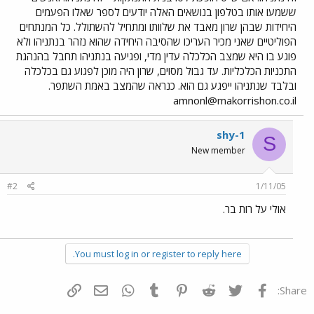
ששמעו אותו בטלפון בנושאים האלה יודעים לספר שאלו הפעמים
היחידות שבהן שרון מאבד את שלוותו ומתחיל להשתולל. כל המנתחים
הפוליטיים שאני מכיר העריכו שהסיבה היחידה שהוא נזהר בנתניהו ולא
פוגע בו היא שמצב הכלכלה עדין מדי, ופגיעה בנתניהו תחבל בהנהגת
התכניות הכלכליות. עד גבול מסוים, שרון היה מוכן לפגוע גם בכלכלה
ובלבד שנתניהו ייפגע גם הוא. כנראה שהמצב באמת השתפר.
amnonl@makorrishon.co.il
shy-1
S
New member
#2
1/11/05
אולי על רות בר.
You must log in or register to reply here.
פייסבוק
Twitter
Reddit
Pinterest
Tumblr
WhatsApp
דואר אלקטרוני
הוסף קישור
Share: