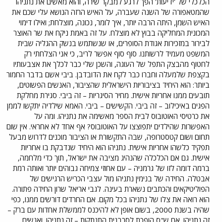
הכלכלי של 'ידיעות' הפך לרגע למבקר שירה, והוא מאשים את נתניהו
שהמטאפורה של השנה שעברה, על האיש הרזה הנושא עלי שכם את
האיש השמן, היתה הרבה יותר, איך לומר, נכונה, מוצלחת; ואילו דימוי
המכונית המחליקה בבוץ לא מוצלח. על זה באמת ניקח את שר האוצר
לבירור במזכירות אגודת הסופרים, או שנשתמש בנשק ההגליה שבית
המשפט מעמיד לרשותנו. סוף סוף אפשר לריב, כי אני הצלחתי רק
לחטוף מהבצק התפל של העוגה, והשכן שלי כבר לכלך את אצבעותיו
בקצפת שלמעלה וחברו כבר לקח את הדובדבן. ביבי אשם בדבר החמור
ביותר: הוא היחיד בציבוריות הישראלית שהציבור, האנשים הפשוטים,
תובעים ממנו אחריות אישית. מחיר הסיגריות – זה ביבי. סגירת מחלקת
הפגים באיכילוב – זה ביבי. הקשישים – ביבי. האמא שילדיה יתקשו לממן
את כרטיסי האוטובוס לבית הספר מאשימה את נתניהו. ומה על
האפשרות שהילדים יתפוצצו על האוטובוס? אף אחד לא אחראי. אין שום
תחום ושום קטסטרופה, שבה התקשורת או הציבור מוכנים לדרוש מבעל
תפקיד כלשהו אחריות אישית. נתניהו הוא היחיד שנדבקת בו אחריות
אישית. גם אם הכלכלה שהנהיג מציבה את ישראל, תוך כדי מלחמה,
ברמה דומה לזו של גרמניה – עם אחוזי צמיחה גבוהים יותר ואותה רמת
אבטלה. החידה של בנימין נתניהו מול עצבי הכריש הרגישים של
הפוליטיקאים והכתבים נשארת בעינה. לגבי אריאל שרון החידה פתורה.
הוא רואה את צלו של נתניהו בכל מקום. אם החרדים דורשים ממנו, כפי
שהיה בשנת 2000, בשום אופן לא להיכנס לממשלת אחדות עם ברק –
זה נתניהו. אם ש"ס הופכת לסרבנית התנתקות – זה נתניהו. ואנשים