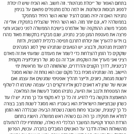
בתחום האפור של "יכולת מנהיגות". וזה חשוב. הוא הוכיח שיש לו יכולת
לספוג תבוסות וכשלונות. אז למה כולם מתנפלים פתאום על בנימין
נתניהו? האם זה יהיה מוגזם להגיד שהוא השר היחיד המתפקד
בממשלה? לא, וגם יותר מזה. הוא השר היחיד שהצליח בתפקידו. אולי זה
מסביר משהו. ההתקפה של אולמרט בישיבת הממשלה לפני כשבוע וחצי
פרצה את מעטפת המגן סביב נתניהו, שגם מבקריו בתקשורת מאוד נזהרו
בו וידעו להעריך את יכולתו לתרגם תפיסה כלכלית לתוכנית, ולתת
לתוכנית מנהיגות, ולבצע. יש הטוענים שנתניהו שייך לסוג המנהיגים
שזקוקים כל הזמן להצלחות כדי לשמר את מעמדם. שמעתי את זה מאדם
רציני ואני מעריך את השקפתו. אבל זה גם סוג של רציונליזציה מקומית
לבינוניות, לדרך הקוצים והדרדרים, שהותוותה לנו עוד מראשית ימי
היישוב. מה שנתניהו מוכיח בכל מקום שבו הוא נוחת זה שהוא מסוגל
לשנות מגמות, כיוונים, ולייצר תהליך אופטימי שמגשים את עצמו. ואם
אנשיו של שרון לא דואגים לכוון אליו זרקורים רבי עוצמה שיגרמו לו לשלוף
את המטפחת ולנגב את הזיעה, נתניהו מסוגל לעשות את המלאכה
המאומצת והקשה בלי להזיע. זה כל כך לא מקומי וכל כך מרגיז. יש לו עוד
כשרון שבמציאות הישראלית הוא בעוכריו: הוא מסוגל לשנות מצב בצורה
כל כך קיצונית, שכעבור פחות משנה נשכחת הבעיה שבגללה הוא הוזמן
למלא את תפקידו. כך היה גם כשהיה ראש ממשלה. הישגיו בתחום
הורדת הטרור וקטיעת המשבר הכלכלי היו כאלה, שמתחריו יכלו להתעלם
מהשאלות האלה ולדבר על האנשים הסובלים בחברה. עכשיו, הפרשן