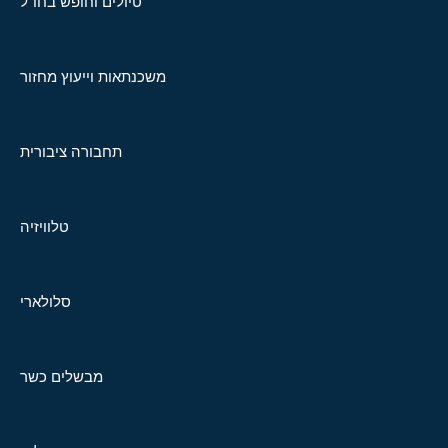
טיולים וחופש בחו"ל
משכנתאות וייעוץ מחזור
תחבורה ציבורית
טלוויזיה
סלולארי
מבשלים כשר