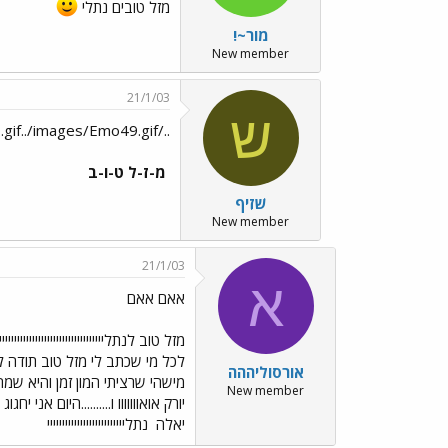
מזל טובים נתלי
מור~!
New member
21/1/03
ש
../images/Emo49.gif../images/Emo65.gif../images/Emo65.gif../images/Emo77.gif../images/Emo151.gif../images/Emo49.gif
מ-ז-ל ט-ו-ב
שׁזִיף
New member
21/1/03
א
אאם אאם
מזל טוב לנתליייייייייייייייייייייי
לכל מי שכתב לי מזל טוב תודה לע
אורסוליההה
New member
יורק אואווווווו ו..........היו
יאלה
נתליייייייייייייייייייייייייי