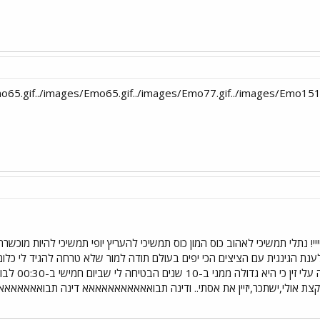
יייייייייייייייי! נתלי תמשיכי לאהוב כוס המון כוס תמשיכי להעריץ יופי תמשיכי להיות 
נת הגינגית עם הציצים הכי יפים בעולם תודה למור שלא טרחה להגיד לי כלום ו
מישהי שרצית
ם אני יחגוג קצת אולי,ישתכר,יזיין את אסתי.. ודינה תבואאאאאאאאאאא דינה ת