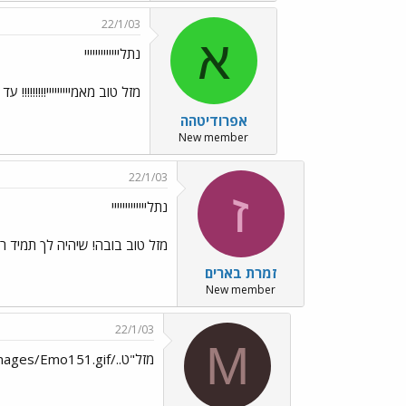
22/1/03
א
נתלייייייייייייי
מזל טוב מאמייייייייי!!!!!!!!! עד 120!! הלוואי שיקנו לך כלב ליומולדת!! ביי מורן בילבי-אני לא יודעת מה איתך אבל איתי כן......
אפרודיטהה
New member
22/1/03
ז
נתלייייייייייייי
מזל טוב בובה! שיהיה לך תמיד רק
זמרת בארים
New member
22/1/03
M
מזל"ט../images/Emo140.gif../images/Emo65.gif../images/Emo151.gif