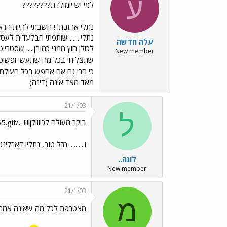
ע
למי יש יומולדת????????
נתלי אהובתי ! חשבתי להיות הרא
נתלי....... שותפתי הבלעדית לע
עלה חדשה
לכולן חוץ ממני כמובן..... שסטרי
New member
שתצליחי בכל מה שתעשי ופשוט 
כי הרי גם אם אחפש בכל העולם ב
מאד מאד אינה (דינה)
21/1/03
ל
בוקר מעולה לכוווולן!!!! ../images/Emo42.gif../images/Emo65.gif
ו.......... מזל טוב, נתלי! ד
לונה..
New member
21/1/03
מ
מצטרפת לכל מה שאינה אמר