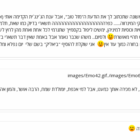
שונה שתכתוב לך את הודעת ה"מזל טוב", אבל ענת הג´ינג´ית הקדימה אותי (א
סקי המינרווה....... כפרההההההההההההההההההה תשארי בדיוק כמו שאת, תלמדי
יטיות וכוסיות למיניהן, ימשיכו ליפול בקסמייך שתגרמי לכל אחת ואחת מהן לרוץ לש
תהיי מאושרת
ולסיום... משהו שכבר נאמר אבל באמת שאין דבר תשארי בדיו
חורה כמוך עוד אין
אני שוקלת להוסיף "ביאליק" בשם שלי
יום נפלא ומלא
ארלינג, לא מכירה אותך כמעט, אבל למי אכפת, יומולדת שמח, הרבה אושר, והמון א
ה