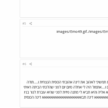
#5
#6
מוכשרת תמשיכי לאהוב את דינה אהובתי הכוסית הנצחית ו......תודה
.....אתמול היה לי אחלה סיום יום לפני שהלכתי הביתה ראיתי
י המון זמן והיא שמה עלי זין כי היא גדולה ממני ב-10 שנים הבטיחה לי שביום חמישי ב-00:30 לבוא אליה והיא תביא לי מתנה פיזית לפני שהיא עוברת לגור בניו
בואאאאאאאאאאאאא דינה תבואאאאאאאאאאאאאאאאאא דינה הכוסית