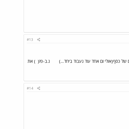
#13
של כסף(אולי ום אחד עוד נעבוד ביחד....)
נ.ב-פז(
) את
#14