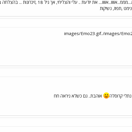
ארררר....האאאא....אהההה...מממ....מממ...אוווו...
ינימט ,תפוז, נשיקות
תלי קרוסלה
אוהבת.. גם כשלא ניראה חח