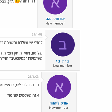
א
חחח תודה
../images/Emo23.gif
אורסוליההה
New member
21/1/03
ב
לנתלי יש יומולדת והשמחה רבה
מזל טוב מותק מי יתן ותצלמי 
משתמשת "במשפטים" האלה ע
ב י ל ב י
New member
21/1/03
א
תודה בילבי../images/Emo23.gif
איזה משפטים של פז?
אורסוליההה
New member