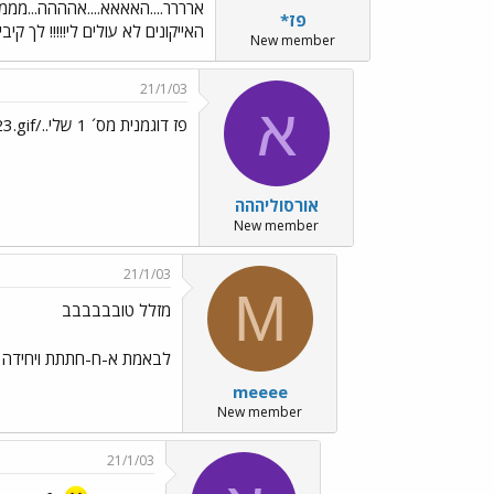
פז*
האייקונים לא עולים לי!!!!! לך קיב
New member
21/1/03
א
פז דוגמנית מס´ 1 שלי../images/Emo23.gif../images/Emo23.gif
אורסוליההה
New member
21/1/03
M
מזלל טובבבבבב
לבאמת א-ח-חתתת ויחידה נ
meeee
New member
21/1/03