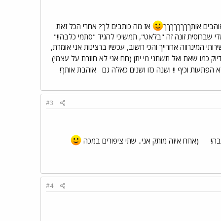
והבים אותךךךךךךךך
אז מה כותבים לך? אחרי הכל זאת
 שברוסית זונה זה "בלאט", תמשיכי להגיד "סתמי כלבה!!"
ירותי המינרווה אחרייך והכי חשוב, עכשיו ברצינות אני אומרת,
ק כמו שאת ואל תשתני מי יתן (חח אני לא חוזרת על עצמי)
 הפתעות וכיף !! ושנה כזו ושנים כאלה גם
אוהבת אותך!
#3
הבה!
(אחח איזה מותק אני.. שתי ציפורים במכה
#4