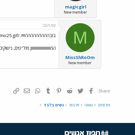
magicgirl
New member
22/1/03
M
בובההההההההה!!!!../images/Emo25.gif
המווווווווווווווווווווון מזל"טים,
MissShRoOm
New member
פייסבוק
Twitter
Reddit
Pinterest
Tumblr
WhatsApp
דואר אלקטרונ
הוסף קי
Share:
פורומים
גאווה
תרבות
נשים בלבד