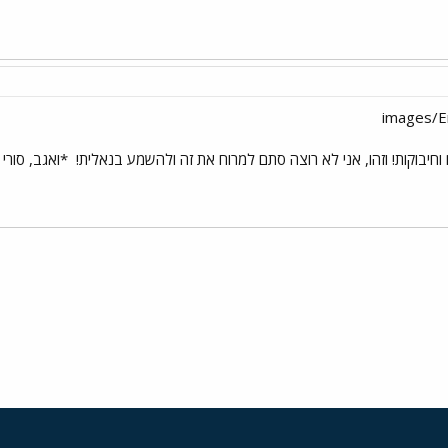
 נישוקים וחיבוקות! וזהו, אני לא רוצה סתם למרוח את זה ולהשמע בנאלית!
*ואגב, סורי 
י
שור