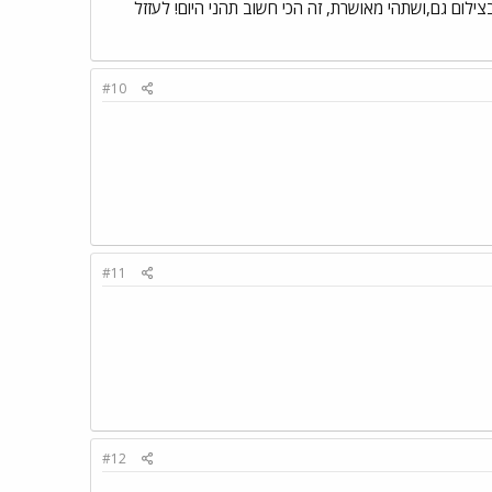
אוווו.... את יודעת .. עלי והצליחי, אך גיל 18 ,זיכרונות ... בהצלחה בצילום גם,ושתהי מאושרת, זה הכי חשוב תהני היום! לעזזל
#10
#11
#12