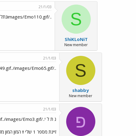
21/1/03
S
../images/Emo110.gifנתלי, המון מזל טוב!../images/Emo108.gif
ShiKLoNiT
New member
21/1/03
S
../images/Emo49.gif../images/Emo65.gif../images/Emo65.gif../images/Emo49.gif../images/Emo65.gif
shabby
New member
21/1/03
פ
נ ת ל י../images/Emo151.gif../images/Emo24.gif../images/Emo25.gif../images/Emo3.gif|מזלט
זיינת מספר 1 שלי !! ה