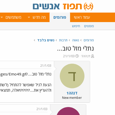
עמוד ראשי
פורומים
מה חדש
משתמשים
פוסטים
חיפוש
פורומים
גאווה
תרבות
נשים בלבד
נתלי מזל טוב...
פ
פ
דנהה1
21/1/03
ו
ו
ת
ר
21/1/03
ח
ס
ד
נתלי מזל טוב...../images/Emo77.gif../images/Emo65.gif../images/Emo20.gif../images/Emo49.gif
ה
ם
נ
ב
ו
ת
הגעת לגיל שאפשר להתחיל (לשתות ל
ש
א
ולהעריץ את.....?!?!?!?ויאלה, תמצא
דנהה1
א
ר
י
New member
ך
21/1/03