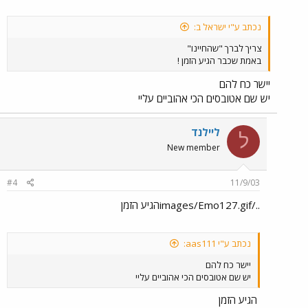
נכתב ע"י ישראל ב:
צריך לברך "שהחיינו"
באמת שכבר הגיע הזמן !
יישר כח להם
יש שם אטובסים הכי אהוביים עליי
ליילנד
ל
New member
#4
11/9/03
../images/Emo127.gifהגיע הזמן
נכתב ע"י aas111:
יישר כח להם
יש שם אטובסים הכי אהוביים עליי
הגיע הזמן