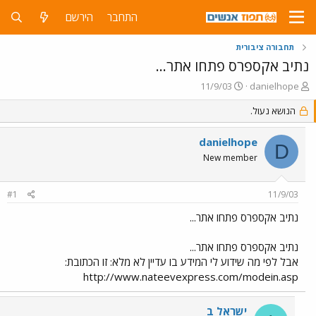
התחבר
הירשם
תחבורה ציבורית
נתיב אקספרס פתחו אתר...
פ
פ
11/9/03
danielhope
ו
ו
ת
הנושא נעול.
ר
ח
ס
ה
ם
danielhope
D
נ
ב
New member
ו
ת
ש
א
א
ר
#1
11/9/03
י
ך
נתיב אקספרס פתחו אתר...
נתיב אקספרס פתחו אתר...
אבל לפי מה שידוע לי המידע בו עדיין לא מלא: זו הכתובת:
http://www.nateevexpress.com/modein.asp
ישראל ב