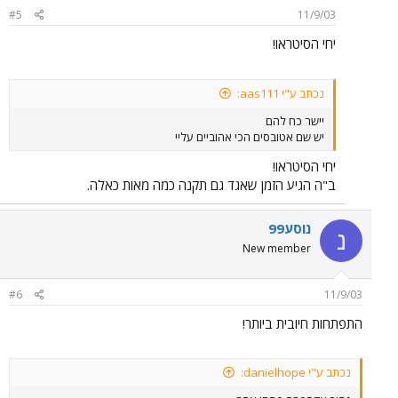
#5
11/9/03
יחי הסיטראו!
נכתב ע"י aas111:
יישר כח להם
יש שם אטובסים הכי אהוביים עליי
יחי הסיטראו!
ב"ה הגיע הזמן שאגד גם תקנה כמה מאות כאלה.
נוסע99
נ
New member
#6
11/9/03
התפתחות חיובית ביותר!
נכתב ע"י danielhope: