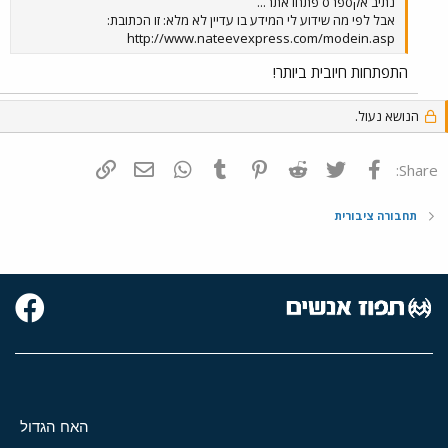
נתיב אקספרס פתחו אתר...
אבל לפי מה שידוע לי המידע בו עדיין לא מלא: זו הכתובת:
http://www.nateevexpress.com/modein.asp
התפתחות חיובית ביותר!
הנושא נעול.
פייסבוק
Twitter
Reddit
Pinterest
Tumblr
WhatsApp
דואר אלקטרוני
הוסף קישור
Share:
תחבורה ציבורית
האח הגדול