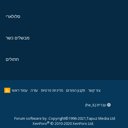
סלולארי
מבשלים כשר
חתולים
צור קשר
תקנון הפורום
מדיניות פרטיות
עזרה
עמוד ראשי
עברית (he_IL)
Forum software by
Copyright©1996-2021,Tapuz Media Ltd.
®
XenForo
© 2010-2020 XenForo Ltd.