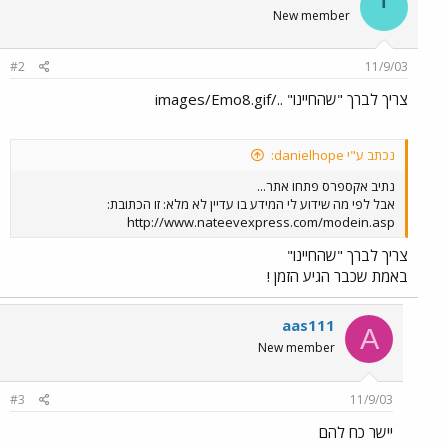
י
New member
#2
11/9/03
צריך לברך "שהחיינו" ../images/Emo8.gif
נכתב ע"י danielhope:
נתיב אקספרס פתחו אתר...
אבל לפי מה שידוע לי המידע בו עדיין לא מלא: זו הכתובת:
http://www.nateevexpress.com/modein.asp
צריך לברך "שהחיינו"
באמת שכבר הגיע הזמן !
aas111
A
New member
#3
11/9/03
יישר כח להם