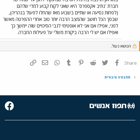
השעות 9-8 בערב (ובהחלט יותר משעה ביום) ובו ניתן להשיג את כל
חברת ´נתיב אקספרס´ היא שאני לקוח קבוע למדי שלהם
לוחות הזמנים. ולמרות כל המחמאות שהרעפתי, עוד לא יצא לי לראות
אוטובוס של נתיב אקספרס כשהוא עמוס, או אפילו מלא. אין לי מושג איך
(לפחות נסיעה או שתיים בשבוע מאז שהחלו לפעול בנהריה),
הם מצליחים להשאר בעסקים, בייחוד לאור העובדה שהם מציעים
שבסך הכל חושב שהמצב הרבה יותר טוב אחרי ההפרטה מאשר
מחירים נמוכים בכ-25 אחוז ממה שאגד הציעו בעבר ועדיין מציעים. אולי
לפני, אפילו אם אני לא אופטימי לגבי הסיכויים שזה יימשך כך
זה קשור לעובדה שבחלון המשרד שלהם היתה תלויה במשך שבועות
ואפילו אם יש לי הרבה ביקורת משלי על פעילות החברה.
ארוכים כרזה בזו הלשון: ´נתיב אקספרס - תמיד בדרך שלכה´...
הנושא נעול.
פייסבוק
Twitter
Reddit
Pinterest
Tumblr
WhatsApp
דואר אלקטרוני
הוסף קישור
Share:
תחבורה ציבורית