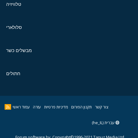
טלוויזיה
סלולארי
מבשלים כשר
חתולים
צור קשר
תקנון הפורום
מדיניות פרטיות
עזרה
עמוד ראשי
עברית (he_IL)
Forum software by
Copyright©1996-2021,Tapuz Media Ltd.