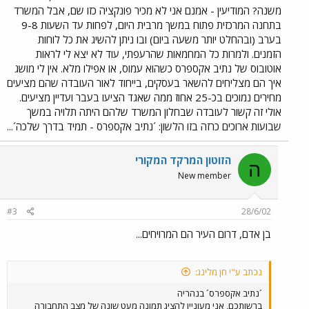
משנה? המודיעין - אמנם אני לא מכיר פונקציה כזו שם, אבל המשרד
בתחנה המרכזית פתוח במשך מרבית היום, לפחות עד השעות 9-8
בערב (ובהחלט יותר משעה ביום) ובו ניתן להשיג את כל לוחות
הזמנים. ולמרות כל המחמאות שהרעפתי, עוד לא יצא לי לראות
אוטובוס של נתיב אקספרס כשהוא עמוס, או אפילו מלא. אין לי מושג
איך הם מצליחים להשאר בעסקים, בייחוד לאור העובדה שהם מציעים
מחירים נמוכים בכ-25 אחוז ממה שאגד הציעו בעבר ועדיין מציעים.
אולי זה קשור לעובדה שבחלון המשרד שלהם היתה תלויה במשך
שבועות ארוכים כרזה בזו הלשון: ´נתיב אקספרס - תמיד בדרך שלכה´...
הזוטון המרקד המקורי
ה
New member
#3
28/6/02
בן אדם, דרום העיר הם המרויחים...
נכתב ע"י חן מלינג:
´נתיב אקספרס´ בנהריה
ברשותכם, אני מעוניין להציג תמונה מעט שונה של מצב התחבורה