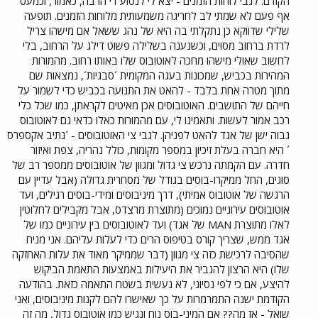
הקודם. לגבי לוחות הזמנים - יצא לי לנסוע די הרבה, כאמור, וכמעט
אף פעם לא שמתי לב לחריגה משמעותית מלוחות הזמנים. תופעה
שלילי שדווקא כן נתקלתי בה היא של נהג ששאל אם מישהו צריל
לרדת ברחוב מסוים, וכשנענה בשלילה פשוט דילג על הרחוב, בלי
לחשוב שאולי מישהו מחכה לאוטובוס שלו באותו רחוב. מהמורות
המהירות בכביש, שמכונות בעגה המקומית ´סבגיות´, נמצאות שם
מתוך מטרה אחת בלבד - להאט את התנועה בכביש כדי לשמור על
חייהם של התושבים. האוטובוסים אכן מאיטים לקראתן, כמו שכל כלי
רכב אמור לעשות. ותאמינו לי, עם מהמורות כאלו כדאי גם לאוטובוס
גבוה ישן של אגד להאט לפניהן. לגבי צי האוטובוסים - ´נתיב אקספרס
´ היא חברה בעלת זיכיון במספר מקומות, כולל נהריה, צפת ואיזור
חדרה. עם הקמתה נרכש צי גדול ומגוון של אוטובוסים ממספר רב של
סוגים, החל ממיקרו-בוסים בגודל של מסחרית גדולה (אבל עדיין עם
הרגשה של אוטובוס אמיתי), דרך מיניבוסים ומידי-בוסים רגילים, ועד
אוטובוסים עירוניים נמוכים (מתוצרת מרצדס, אבל מקבילים לחלוטין
לאלו מתוצרת MAN של אגד) ועד לאוטובוסים בין עירוניים כמו של
אגד ממש, שצריך קורס בטיפוס הרים כדי לעלות עליהם. אני מניח
שהסיבה לרכישת כזה צי מגוון (דבר שממיקר מאוד את עלות האחזקה
שלו) היא הרצון להגביר את היעילות באמצעות התאמת הביקוש
להיצע, אם כי לפי נסיוני, לא נעשית בשטח התאמה כזאת. בהודעה
הקודמת ישנה התמרמרות על כך שאישרו להם לקנות מיניבוסים, ואני
שואל - אז מה?? אם המיני-בוס נוח ונגיש כמו אוטובוס גדול, מה זה