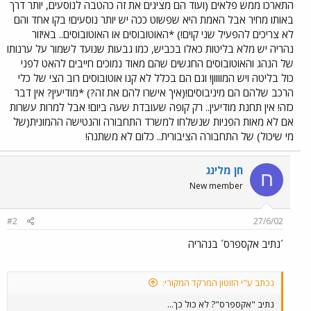
התארכו ממש פלאים (ועוד הם מציגים את זה כהטבה לנוסעים, יותר דרך
באותו מחיר אבל האמת היא שפשוט ככה יש יותר נוסעים! בקו אחד והם
לא צריכים להפעיל שני קוים!) *האוטובוסים או האוטובוסים.. באיזור
נהריה יש מלא בליטות כאלו בכביש, כמו גבעות שנועד לשמור על ערנותו
של הנהג והאוטובוסים החגשים שהם מאוד נמוכים חייבים להאט לפני
כול בליטה ויש המוווון! וגם הם בכלל לא קנו אוטובוסים רוב הצי של כלי
הרכב שלהם הם מיניבוסים!(איך אישרו להם את זה?) *מודיעין? אין דבר
כזה! אין תחנת מודיעין.. רק קופה שעובדת שעה ביום! אבל למרות עשרות
אם לא מאות הפניות שנשלחו למשרד התחבורה והנטישה ההמונית(של
מי שיכול) של התחבורה הציבורית.. כלום לא משתנה!
חן מלינג
ח
New member
#2
27/6/02
´נתיב אקספרס´ בנהריה
נכתב ע"י הזוטון המרקד המקורי:
נתיב "אקספרס"? לא כול כך...