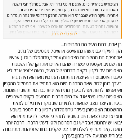
הציבורית בנהריה כיום. אמנם אינני נהרייתי, אבל במהלך חצי השנה
האחרונה הסתובבתי שם הרבה, הן בתקופה שלפני ההפרטה והן
אחריה. עיקר הידע שצברתי הוא אודות החלק הדרומי של נהריה, מדרום
לגעתון, אבל אני מניח שניתן להשליך מזה גם על המצב בשאר העיר
והאיזור: נתחיל בטענה ´המסלולים התארכו פלאים´ - אני קצת מתפלא
לשמוע את הטענה הזאת, מפני שבדרום נהריה מרבית הקווים של נתיב
לחץ כדי להרחיב...
אקספרס הם קווים שלא היו בכלל בתקופת אגד, זאת בנוסף לשירות
הפנים עירוני שאגד ממשיכים לספק באמצעות הקווים הבין-עירוניים
בן אדם, דרום העיר הם המרויחים...
שלהם. כך, רחובות ואף איזורים שלמים בנהריה שלא ראו מעולם
הקן העיקרי עם משהו כמו 60% או 70% מנוסעים של נתיב
תחבורה ציבורית זוכים כעת לתדירות של שירות שלא תבייש מספר
אקספקס הם מהשכונות הצפוניות(עמידר,טרומפלדור וכו..) עכשיו
שכונות יוקרה בחיפה. אם כבר נגענו בתדירות, הרי שלפחות בקווים
מה שנתיב אקספרס עשו זה שהם האריכו את הקן של השכונות
הפנים עירוניים מדובר בקפיצת מדרגה של ממש ביחס למצב הקודם.
הצפוניות עד לקניון בקצה הדרומי של העיר, נראה צ´ופר אבל לא.
לגבי לוחות הזמנים - יצא לי לנסוע די הרבה, כאמור, וכמעט אף פעם לא
פעם האוטובוס היהא יוצא מהתחנה המרכזית ואז הוא היה מגיע
שמתי לב לחריגה משמעותית מלוחות הזמנים. תופעה שלילי שדווקא כן
נתקלתי בה היא של נהג ששאל אם מישהו צריל לרדת ברחוב מסוים,
בערך בזמן לכול שאר התחנות היום הוא מתחיל את המסלול מהקניון
וכשנענה בשלילה פשוט דילג על הרחוב, בלי לחשוב שאולי מישהו
ואי אפשר לחזות אפילו בערך מתי הוא יגיע! ככה כול תושבי השכונות
מחכה לאוטובוס שלו באותו רחוב. מהמורות המהירות בכביש, שמכונות
הצפוניות שהיו מימי אגד עד היום מרבית הנוסעים בקווים העירוניים
בעגה המקומית ´סבגיות´, נמצאות שם מתוך מטרה אחת בלבד - להאט
בעיר. זה יוצר מצב שמאות תלמידים שבבוקר היו רגילים לצאת
את התנועה בכביש כדי לשמור על חייהם של התושבים. האוטובוסים אכן
מהשכונות הצפוניות(בעיקר טרומפלדור) לכיוון בית הספר בשבע
מאיטים לקראתן, כמו שכל כלי רכב אמור לעשות. ותאמינו לי, עם
וחצי צריכים לצאת היום בשבע! למה? כי אפשר לדעת מתי הוא
מהמורות כאלו כדאי גם לאוטובוס גבוה ישן של אגד להאט לפניהן. לגבי
צי האוטובוסים - ´נתיב אקספרס´ היא חברה בעלת זיכיון במספר
יבוא! יש יתרונות אבל יש גם חסרונות ולפי דעתי הרבה.. הרבה יותר
מקומות, כולל נהריה, צפת ואיזור חדרה. עם הקמתה נרכש צי גדול ומגוון
מאגד. (אני מעדיף לשלם יותר 22 שקלים בחודש וליהנות מתחבורה
של אוטובוסים ממספר רב של סוגים, החל ממיקרו-בוסים בגודל של
ציבורית שמגיעה אלי בזמן(בערך))
מסחרית גדולה (אבל עדיין עם הרגשה של אוטובוס אמיתי), דרך