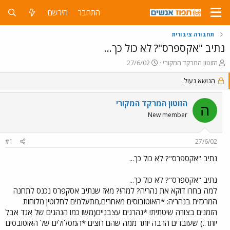
התחבר
הירשם
תחבורה ציבורית
נתיב "אקספרס"? לא כול כך...
פ
פ
הזוטון המרקד המקורי
27/6/02
ו
ו
ת
הנושא נעול.
ר
ח
ס
ה
ם
הזוטון המרקד המקורי
ה
נ
ב
New member
ו
ת
ש
א
א
ר
#1
27/6/02
י
ך
נתיב "אקספרס"? לא כול כך...
נתיב "אקספרס"? לא כול כך...
למה בחרו דוקא את נהריה? למה!? מאז שנתיב אסקפרס נכנס לתחנה
המרכזית בנהריה: *האוטובוסים מאחרים,מתעלמים לחלוטין מלוחות
הזמנים בצורה שיטתית! *נהרגים עצבניים(משו כמו הנהגים של אגד אבל
יותר..) שעובדים הרבה יותר ממה שהם רוצים *המסלולים של האוטובסים