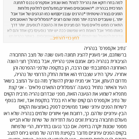
למה בחרו דוקא את נהריה? למה!? מאז שנתיב אסקפרס נכנס לתחנה
המרכזית בנהריה: *האוטובוסים מאחרים,מתעלמים לחלוטין מלוחות
הזמנים בצורה שיטתית! *נהרגים עצבניים(משו כמו הנהגים של אגד אבל
יותר..) שעובדים הרבה יותר ממה שהם רוצים *המסלולים של האוטובסים
התארכו ממש פלאים (ועוד הם מציגים את זה כהטבה לנוסעים, יותר דרך
באותו מחיר אבל האמת היא שפשוט ככה יש יותר נוסעים! בקו אחד והם לא
צריכים להפעיל שני קוים!) *האוטובוסים או האוטובוסים.. באיזור נהריה יש
לחץ כדי להרחיב...
מלא בליטות כאלו בכביש, כמו גבעות שנועד לשמור על ערנותו של הנהג
והאוטובוסים החגשים שהם מאוד נמוכים חייבים להאט לפני כול בליטה ויש
´נתיב אקספרס´ בנהריה
המוווון! וגם הם בכלל לא קנו אוטובוסים רוב הצי של כלי הרכב שלהם הם
ברשותכם, אני מעוניין להציג תמונה מעט שונה של מצב התחבורה
מיניבוסים!(איך אישרו להם את זה?) *מודיעין? אין דבר כזה! אין תחנת
הציבורית בנהריה כיום. אמנם אינני נהרייתי, אבל במהלך חצי השנה
מודיעין.. רק קופה שעובדת שעה ביום! אבל למרות עשרות אם לא מאות
האחרונה הסתובבתי שם הרבה, הן בתקופה שלפני ההפרטה והן
הפניות שנשלחו למשרד התחבורה והנטישה ההמונית(של מי שיכול) של
אחריה. עיקר הידע שצברתי הוא אודות החלק הדרומי של נהריה,
התחבורה הציבורית.. כלום לא משתנה!
מדרום לגעתון, אבל אני מניח שניתן להשליך מזה גם על המצב בשאר
העיר והאיזור: נתחיל בטענה ´המסלולים התארכו פלאים´ - אני קצת
מתפלא לשמוע את הטענה הזאת, מפני שבדרום נהריה מרבית הקווים
של נתיב אקספרס הם קווים שלא היו בכלל בתקופת אגד, זאת בנוסף
לשירות הפנים עירוני שאגד ממשיכים לספק באמצעות הקווים
הבין-עירוניים שלהם. כך, רחובות ואף איזורים שלמים בנהריה שלא ראו
מעולם תחבורה ציבורית זוכים כעת לתדירות של שירות שלא תבייש
מספר שכונות יוקרה בחיפה. אם כבר נגענו בתדירות, הרי שלפחות
בקווים הפנים עירוניים מדובר בקפיצת מדרגה של ממש ביחס למצב