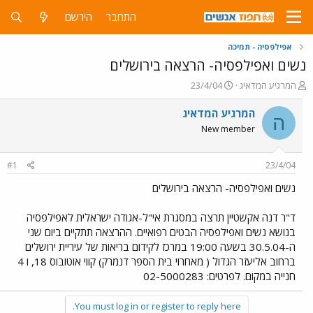
התחבר
הירשם
אפילפסיה - תמיכה
נשים ואפילפסיה- הרצאה בירושלים
פ
פ
המרגיע המדאיג
23/4/04
ו
ו
ת
ר
המרגיע המדאיג
ה
ח
ס
New member
ה
ם
נ
ב
ו
ת
#1
23/4/04
ש
א
א
ר
נשים ואפילפסיה- הרצאה בירושלים
י
ך
ד"ר דנה אקשטיין תרצה במסגרת אי"ל-אגודה ישראלית לאפילפסיה
בנושא נשים ואפילפסיה הבטים רפואיים. ההרצאה תתקיים ביום שני
ה-30.5.04 בשעה 19:00 במרכז לקידום בריאות של עיריית ירושלים
ברחוב אליעזר הגדול ( מאחרוי בית הספר דנמרק) קווי אוטובוס 18, ו 4
חנייה במקום. לפרטים: 02-5000283
You must log in or register to reply here.