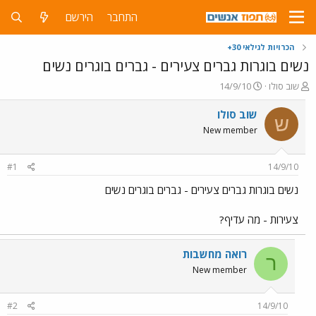
התחבר
הירשם
הכרויות לגילאי 30+
נשים בוגרות גברים צעירים - גברים בוגרים נשים
פ
פ
שוב סולו
14/9/10
ו
ו
ת
ר
שוב סולו
ש
ח
ס
New member
ה
ם
נ
ב
ו
ת
#1
14/9/10
ש
א
א
ר
נשים בוגרות גברים צעירים - גברים בוגרים נשים
י
ך
צעירות - מה עדיף?
רואה מחשבות
ר
New member
#2
14/9/10