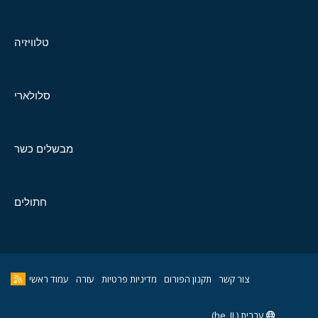
טלוויזיה
סלולארי
מבשלים כשר
חתולים
צור קשר
תקנון הפורום
מדיניות פרטיות
עזרה
עמוד ראשי
עברית (he_IL)