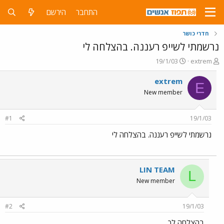
התחבר
הירשם
חדרי כושר
נרשמתי לשייפ רעננה. בהצלחה לי
פ
פ
19/1/03
extrem
ו
ו
ת
ר
extrem
E
ח
ס
New member
ה
ם
נ
ב
ו
ת
#1
19/1/03
ש
א
א
ר
נרשמתי לשייפ רעננה. בהצלחה לי
י
ך
LIN TEAM
L
New member
#2
19/1/03
בהצלחה לך