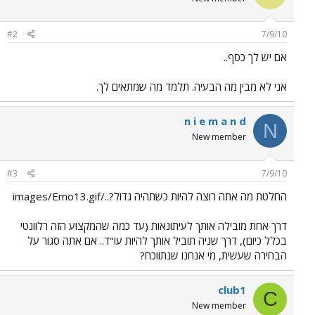
#2
7/9/10
אם יש לך כסף..
אני לא מבין מה הבעיה. תלמד מה שמתאים לך.
n i e m a n d
N
New member
#3
7/9/10
החלטת מה אתה רוצה להיות כשתהיה גדול?../images/Emo13.gif
דרך אחת מובילה אותך לעיתונאות (עד כמה שהמקצוע הזה רלוונטי
בכלל כיום), דרך שניה תוביל אותך להיות עו"ד.. אם אתה סגור על
הבחירה שעשית, מי אנחנו שנתווכח?
club1
C
New member