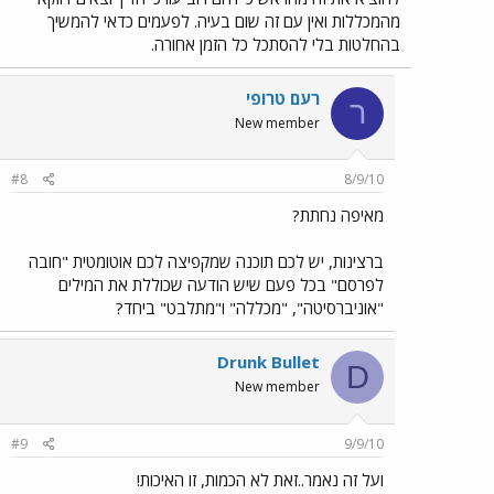
מהמכללות ואין עם זה שום בעיה. לפעמים כדאי להמשיך
בהחלטות בלי להסתכל כל הזמן אחורה.
רעם טרופי
ר
New member
#8
8/9/10
מאיפה נחתת?
ברצינות, יש לכם תוכנה שמקפיצה לכם אוטומטית "חובה
לפרסם" בכל פעם שיש הודעה שכוללת את המילים
"אוניברסיטה", "מכללה" ו"מתלבט" ביחד?
Drunk Bullet
D
New member
#9
9/9/10
ועל זה נאמר..זאת לא הכמות, זו האיכות!