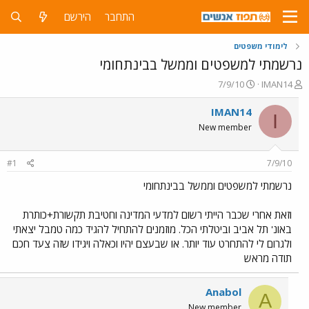
התחבר
הירשם
לימודי משפטים
נרשמתי למשפטים וממשל בבינתחומי
פ
פ
7/9/10
IMAN14
ו
ו
ת
ר
IMAN14
I
ח
ס
New member
ה
ם
נ
ב
ו
ת
#1
7/9/10
ש
א
א
ר
נרשמתי למשפטים וממשל בבינתחומי
י
ך
וזאת אחרי שכבר הייתי רשום למדעי המדינה וחטיבת תקשורת+כותרת
באונ' תל אביב וביטלתי הכל. מוזמנים להתחיל להגיד כמה טמבל יצאתי
ולגרום לי להתחרט עוד יותר. או שבעצם יהיו וכאלה ויגידו שזה צעד חכם
תודה מראש
Anabol
A
New member